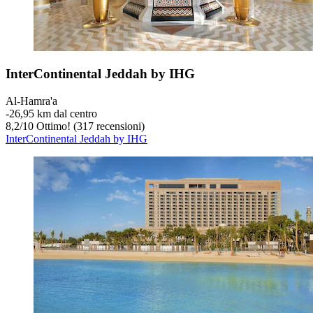
InterContinental Jeddah by IHG
Al-Hamra'a
‐
26,95 km dal centro
8,2
/
10
Ottimo! (317 recensioni)
InterContinental Jeddah by IHG