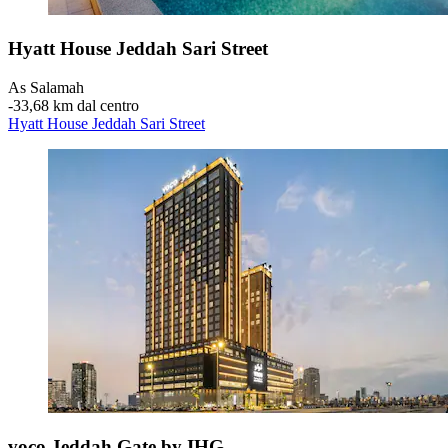
Hyatt House Jeddah Sari Street
As Salamah
‐
33,68 km dal centro
Hyatt House Jeddah Sari Street
voco Jeddah Gate by IHG