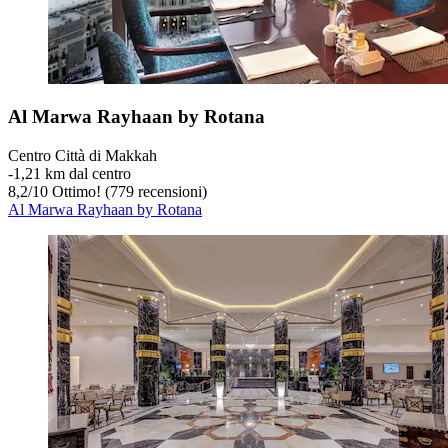
Al Marwa Rayhaan by Rotana
Centro Città di Makkah
‐
1,21 km dal centro
8,2
/
10
Ottimo! (779 recensioni)
Al Marwa Rayhaan by Rotana