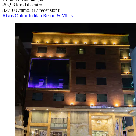
‐
53,93 km dal centro
8,4
/
10
Ottimo! (17 recensioni)
Rixos Obhur Jeddah Resort & Villas