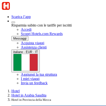
Scarica l’app
Risparmia subito con le tariffe per iscritti
Accedi
Scopri Hotels.com Rewards
Messaggi
Acquista viaggi
Assistenza clienti
italiano · EUR · IT
Aggiungi la tua struttura
I miei viaggi
Invia un feedback
Hotel
Hotel in Arabia Saudita
Hotel in Provincia della Mecca