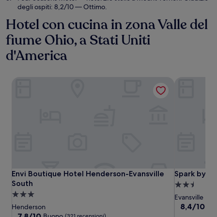
degli ospiti: 8,2/10 — Ottimo.
Hotel con cucina in zona Valle del
fiume Ohio, a Stati Uniti
d'America
Envi Boutique Hotel Henderson-Evansville South
Spark by Hi
Envi Boutique Hotel Henderson-Evansville South
Spark by Hi
Envi Boutique Hotel Henderson-Evansville
Spark by Hi
South
Struttura
Struttura
a
Evansville
a
2.5
8.4
8,4/10
Ot
Henderson
su
3.0
7.8
stelle
7,8/10
Buono
(321 recensioni)