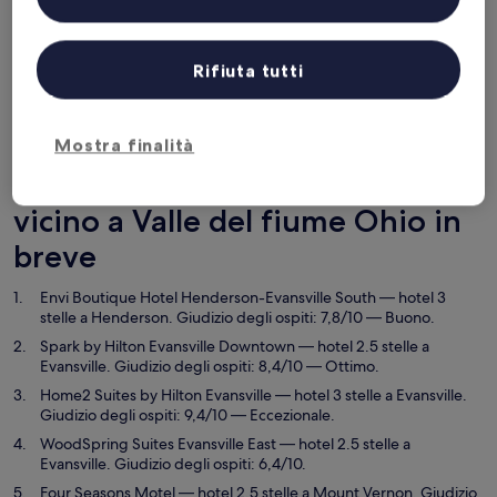
Controlla i prezzi per queste date
Questa sera
Domani
Rifiuta tutti
5 ago - 6 ago
6 ago - 7 ago
Questo fine settimana
Il prossimo fine settimana
Mostra finalità
7 ago - 9 ago
14 ago - 16 ago
I migliori 5 Hotel con cucina
vicino a Valle del fiume Ohio in
breve
Envi Boutique Hotel Henderson-Evansville South
— hotel 3
stelle a Henderson. Giudizio degli ospiti: 7,8/10 — Buono.
Spark by Hilton Evansville Downtown
— hotel 2.5 stelle a
Evansville. Giudizio degli ospiti: 8,4/10 — Ottimo.
Home2 Suites by Hilton Evansville
— hotel 3 stelle a Evansville.
Giudizio degli ospiti: 9,4/10 — Eccezionale.
WoodSpring Suites Evansville East
— hotel 2.5 stelle a
Evansville. Giudizio degli ospiti: 6,4/10.
Four Seasons Motel
— hotel 2.5 stelle a Mount Vernon. Giudizio