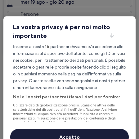
mer 19 ago - gio 20 ago
Persone
2 persone, 1 camera
La vostra privacy è per noi molto
Sono in viaggio per lavoro
importante
Cerca
Insieme ai nostri
16
partner archiviamo e/o accediamo alle
informazioni sul dispositivo dell'utente, come gli ID univoci
nei cookie, per il trattamento dei dati personali. È possibile
accettare o gestire le proprie scelte facendo clic di seguito
Cancellazione gratuita se cambi
o in qualsiasi momento nella pagina dell'informativa sulla
programma
privacy. Queste scelte verranno segnalate ai nostri partner
e non influenzeranno i dati sulla navigazione.
Accumula vantaggi con ogni notte di
Noi e i nostri partner trattiamo i dati per fornire:
soggiorno
Utilizzare dati di geolocalizzazione precisi. Scansione attiva delle
caratteristiche del dispositivo ai fini dell’identificazione. Archiviare
Risparmia di più con le tariffe per soli
informazioni su dispositivo e/o accedervi. Pubblicità e contenuti
personalizzati, misurazione delle prestazioni dei contenuti e degli
iscritti
annunci, ricerche sul pubblico, sviluppo di servizi.
Elenco dei partner (fornitori)
Accetto