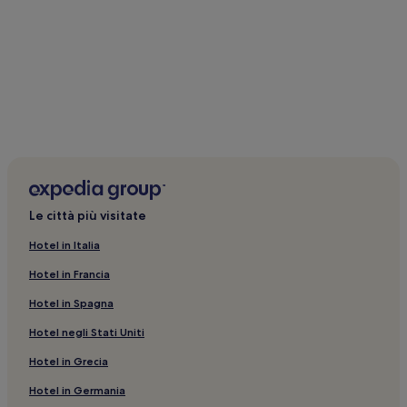
Prezzi
e
disponibilità
possono
cambiare.
Potrebbero
essere
previste
condizioni
aggiuntive.
Le città più visitate
Hotel in Italia
Hotel in Francia
Hotel in Spagna
Hotel negli Stati Uniti
Hotel in Grecia
Hotel in Germania