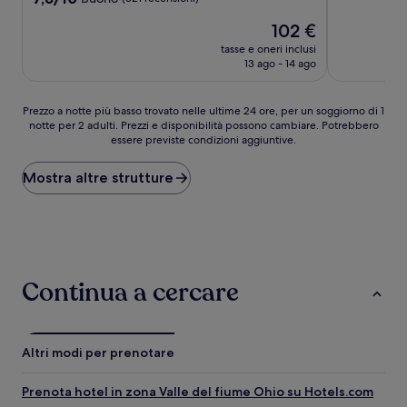
10,
su
stelle
Il
Ottimo,
102 €
10,
prezzo
(30
Buono,
tasse e oneri inclusi
attuale
recensioni)
(321
13 ago - 14 ago
è
recensioni)
102 €
Prezzo
Prezzo a notte più basso trovato nelle ultime 24 ore, per un soggiorno di 1
notte per 2 adulti. Prezzi e disponibilità possono cambiare. Potrebbero
a
essere previste condizioni aggiuntive.
notte
più
basso
Mostra altre strutture
trovato
nelle
ultime
24
ore,
per
Continua a cercare
un
soggiorno
di
1
Altri modi per prenotare
notte
per
2
Prenota hotel in zona Valle del fiume Ohio su Hotels.com
adulti.