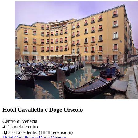
Hotel Cavalletto e Doge Orseolo
Centro di Venezia
‐
0,1 km dal centro
8,8
/
10
Eccellente! (1848 recensioni)
Hotel Cavalletto e Doge Orseolo