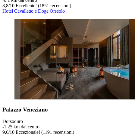
‐
0,1 km dal centro
8,8
/
10
Eccellente! (1851 recensioni)
Hotel Cavalletto e Doge Orseolo
Palazzo Veneziano
Dorsoduro
‐
1,25 km dal centro
9,6
/
10
Eccezionale! (1191 recensioni)