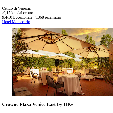
Centro di Venezia
‐
0,17 km dal centro
9,4
/
10
Eccezionale! (1368 recensioni)
Hotel Montecarlo
Crowne Plaza Venice East by IHG