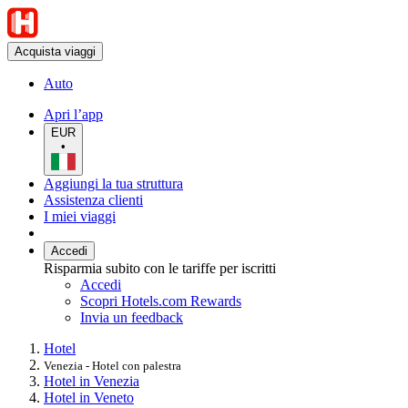
Acquista viaggi
Auto
Apri l’app
EUR
•
Aggiungi la tua struttura
Assistenza clienti
I miei viaggi
Accedi
Risparmia subito con le tariffe per iscritti
Accedi
Scopri Hotels.com Rewards
Invia un feedback
Hotel
Venezia - Hotel con palestra
Hotel in Venezia
Hotel in Veneto