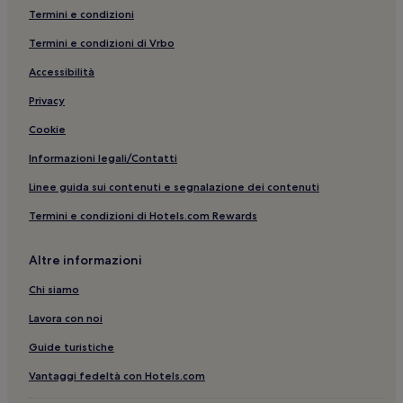
Termini e condizioni
Abano Terme: hotel
Termini e condizioni di Vrbo
Sant'ambrogio di Valpolicella: B&B
Accessibilità
Cortina d'Ampezzo: Appartamenti
Cortina d'Ampezzo: hotel
Privacy
Padova: Appartamenti
Cookie
Padova: Guest house
Informazioni legali/Contatti
Padova: B&B
Linee guida sui contenuti e segnalazione dei contenuti
Padova: Hotel economici
Termini e condizioni di Hotels.com Rewards
Padova: hotel
Altre informazioni
Mogliano Veneto: B&B
Peschiera del Garda: Appartamenti
Chi siamo
Peschiera del Garda: Campeggi
Lavora con noi
Peschiera del Garda: Guest house
Guide turistiche
Peschiera del Garda: B&B
Vantaggi fedeltà con Hotels.com
Peschiera del Garda: Hotel economici