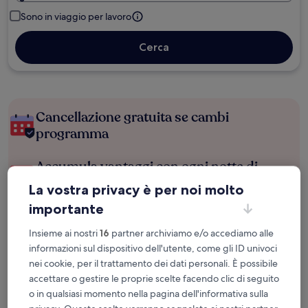
Sono in viaggio per lavoro
Cerca
Cancellazione gratuita se cambi
programma
Accumula vantaggi con ogni notte di
soggiorno
La vostra privacy è per noi molto
importante
Risparmia di più con le tariffe per soli
iscritti
Insieme ai nostri
16
partner archiviamo e/o accediamo alle
informazioni sul dispositivo dell'utente, come gli ID univoci
nei cookie, per il trattamento dei dati personali. È possibile
accettare o gestire le proprie scelte facendo clic di seguito
Controlla i prezzi per queste date
o in qualsiasi momento nella pagina dell'informativa sulla