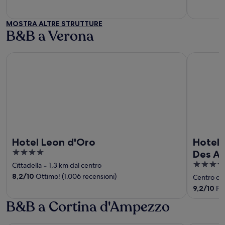
5
MOSTRA ALTRE STRUTTURE
B&B a Verona
Hotel Leon d'Oro
Hotel Indi
Hotel Leon d'Oro
Hotel 
4
Des Ar
out
4
Cittadella
‐
1,3 km dal centro
of
out
8,2
/
10
Ottimo! (1.006 recensioni)
Centro di
5
of
9,2
/
10
Fan
5
B&B a Cortina d'Ampezzo