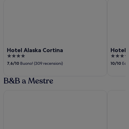
Hotel Alaska Cortina
Hotel Tofa
Hotel Alaska Cortina
Hotel 
4
5
out
out
7,6
/
10
Buono! (309 recensioni)
10
/
10
Ecce
of
of
5
5
B&B a Mestre
Hotel Plaza Venice
a&o Hoste