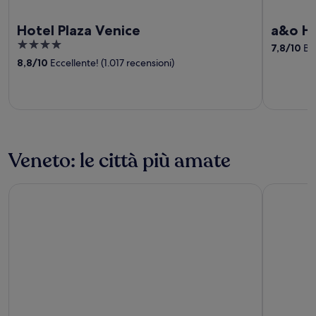
Hotel Plaza Venice
a&o Ho
4
7,8
/
10
Buo
out
8,8
/
10
Eccellente! (1.017 recensioni)
of
5
Veneto: le città più amate
Verona
Mestre