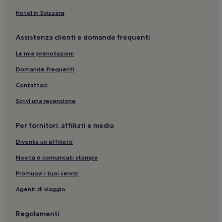
Verona: hotel a 2 stelle
Hotel in Svizzera
Verona: hotel a 3 stelle
Assistenza clienti e domande frequenti
Verona: Resort e hotel con spa
Le mie prenotazioni
Verona: hotel
Belluno: B&B
Domande frequenti
Bibione: Appartamenti
Contattaci
Sottomarina: Campeggi
Scrivi una recensione
Centro storico di Cortina d'Ampezzo: Hotel di lusso
Per fornitori, affiliati e media
Centro storico di Cortina d'Ampezzo: hotel a 4 stelle
Diventa un affiliato
Bardolino: hotel
Novità e comunicati stampa
Garda: Appartamenti
Garda: hotel
Promuovi i tuoi servizi
Abano Terme: hotel a 3 stelle
Agenti di viaggio
Abano Terme: hotel a 4 stelle
Regolamenti
Abano Terme: Resort e hotel con spa