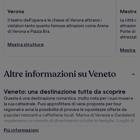
Verona
Mestre
Il teatro dell'opera e le chiese di Verona attirano i
La città d
visitatori tanto quanto famose attrazioni come Arena
attrazioni
di Verona e Piazza Bra.
Porte di 
attrezzati 
Mostra strutture
Mostra s
Altre informazioni su Veneto
Veneto: una destinazione tutta da scoprire
Questa è una destinazione romantica, molto nota per i suoi musei e
la sua cattedrale. Puoi approfittare di varie proposte per tour
regionali e avrai la possibilità di provare le squisitezze offerte da
popolari ristoranti e caffetterie locali. Marina di Venezia e Gardaland
regaleranno un mondo di divertimento a tutte le famiglie. Luoghi di
interesse come Dolomiti e Piazza San Marco ti lasceranno a bocca
Più informazioni
aperta.