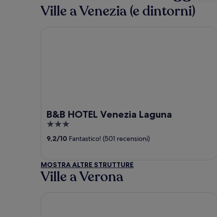
Ville a Venezia (e dintorni)
B&B HOTEL Venezia Laguna
B&B HOTEL Venezia Laguna
3
out
9,2
/
10
Fantastico! (501 recensioni)
of
5
MOSTRA ALTRE STRUTTURE
Ville a Verona
Hotel Leon d'Oro