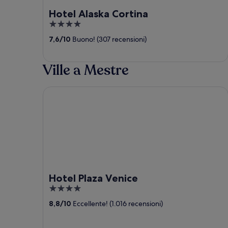
Hotel Alaska Cortina
4
out
7,6
/
10
Buono! (307 recensioni)
of
5
Ville a Mestre
Hotel Plaza Venice
Hotel Plaza Venice
4
out
8,8
/
10
Eccellente! (1.016 recensioni)
of
5