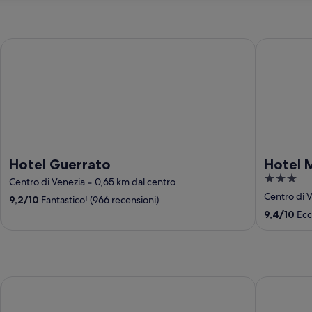
Hotel Guerrato
Hotel Mont
Hotel Guerrato
Hotel 
3
Centro di Venezia
‐
0,65 km dal centro
out
Centro di 
9,2
/
10
Fantastico! (966 recensioni)
of
9,4
/
10
Ecce
5
Hotel Indigo Verona - Grand Hotel Des Arts by IHG
Hotel Firen