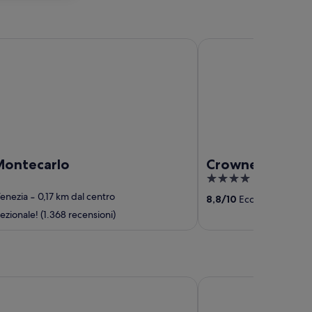
ecarlo
Crowne Plaza Venice E
Montecarlo
Crowne Plaza Ve
4
out
Venezia
‐
0,17 km dal centro
8,8
/
10
Eccellente! (1.35
of
zionale! (1.368 recensioni)
5
ze
Hotel Milano & Spa