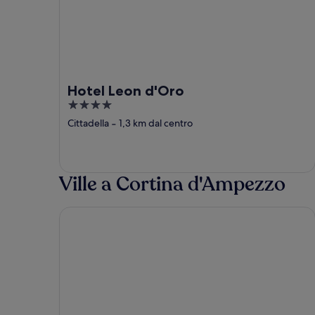
Hotel Leon d'Oro
4
out
Cittadella
‐
1,3 km dal centro
of
5
Ville a Cortina d'Ampezzo
Hotel Alaska Cortina