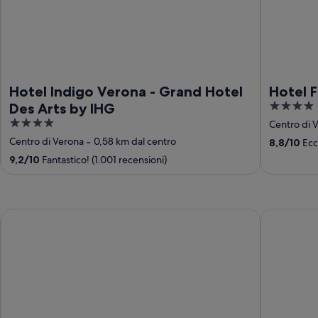
Hotel Indigo Verona - Grand Hotel
Hotel F
4
Des Arts by IHG
out
4
Centro di 
of
out
Centro di Verona
‐
0,58 km dal centro
8,8
/
10
Ecce
5
of
9,2
/
10
Fantastico! (1.001 recensioni)
5
Hotel Tofana Cortina
B&B Hotel 