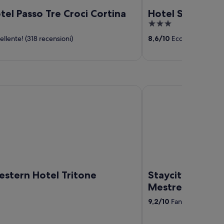
el Passo Tre Croci Cortina
Hotel Serena
3
out
llente! (318 recensioni)
8,6
/
10
Eccellente! (181 r
of
5
rn Hotel Tritone
Staycity Aparthotels, 
estern Hotel Tritone
Staycity Aparth
Mestre
9,2
/
10
Fantastico! (884 