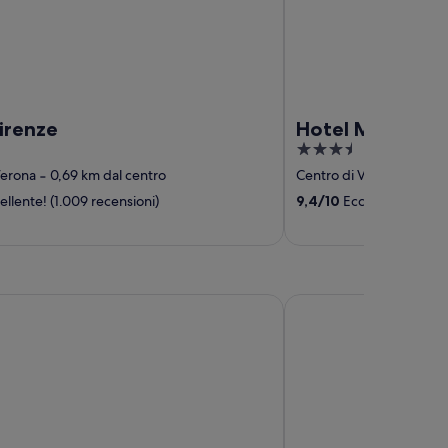
irenze
Hotel Milano &
3.5
out
Verona
‐
0,69 km dal centro
Centro di Verona
‐
0,29 
of
llente! (1.009 recensioni)
9,4
/
10
Eccezionale! (1.0
5
Passo Tre Croci Cortina
Hotel Serena