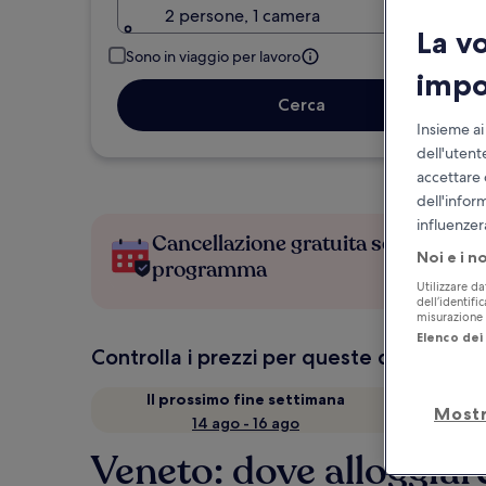
2 persone, 1 camera
La v
Sono in viaggio per lavoro
impo
Cerca
Insieme ai
dell'utent
accettare 
dell'infor
influenzer
Cancellazione gratuita se cambi
Noi e i n
programma
Utilizzare da
dell’identifi
misurazione d
Elenco dei 
Controlla i prezzi per queste date
Il prossimo fine settimana
Mostr
14 ago - 16 ago
Veneto: dove alloggiar