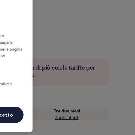
ivo
ossibile
 nella pagina
non
Risparmia di più con le tariffe per
soli iscritti
alizzati,
Tra due mesi
cetto
2 ott - 4 ott