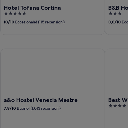
Hotel Tofana Cortina
B&B Hot
5
3
out
out
10
/
10
Eccezionale! (115 recensioni)
8,8
/
10
Ecce
of
of
5
5
a&o Hostel Venezia Mestre
Best Weste
a&o Hostel Venezia Mestre
Best W
4
7,8
/
10
Buono! (1.013 recensioni)
out
of
5