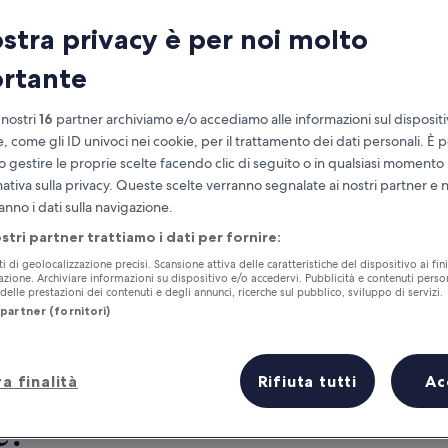
ostra privacy è per noi molto
rtante
 nostri
16
partner archiviamo e/o accediamo alle informazioni sul disposit
e, come gli ID univoci nei cookie, per il trattamento dei dati personali. È p
o gestire le proprie scelte facendo clic di seguito o in qualsiasi momento
mativa sulla privacy. Queste scelte verranno segnalate ai nostri partner e 
anno i dati sulla navigazione.
Accumula vantaggi con ogni notte di
ostri partner trattiamo i dati per fornire:
soggiorno
ti di geolocalizzazione precisi. Scansione attiva delle caratteristiche del dispositivo ai fini
cazione. Archiviare informazioni su dispositivo e/o accedervi. Pubblicità e contenuti person
elle prestazioni dei contenuti e degli annunci, ricerche sul pubblico, sviluppo di servizi.
partner (fornitori)
Tra due settimane
Tra un mese
a finalità
Rifiuta tutti
Ac
21 ago - 23 ago
4 set - 6 set
e?