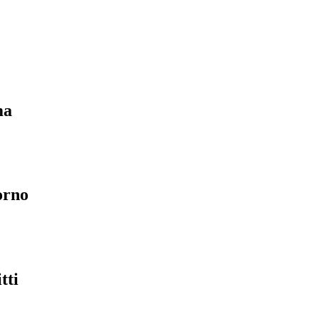
ma
orno
tti