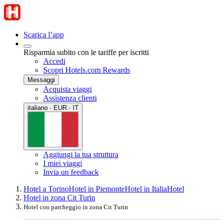
Scarica l’app
Risparmia subito con le tariffe per iscritti
Accedi
Scopri Hotels.com Rewards
Messaggi
Acquista viaggi
Assistenza clienti
italiano · EUR · IT
Aggiungi la tua struttura
I miei viaggi
Invia un feedback
Hotel a Torino
Hotel in Piemonte
Hotel in Italia
Hotel
Hotel in zona Cit Turin
Hotel con parcheggio in zona Cit Turin