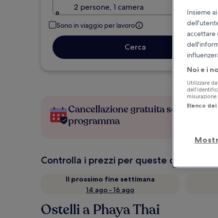
2 persone, 1 camera
Insieme ai
dell'utent
Sono in viaggio per lavoro
accettare 
dell'infor
Cerca
influenzer
Noi e i n
Utilizzare da
dell’identifi
misurazione d
Elenco dei 
Cancellazione gratuita se cambi
programma
Mostr
Controlla i prezzi per queste date
Il prossimo fine settimana
14 ago - 16 ago
Ostelli a Phaya Thai