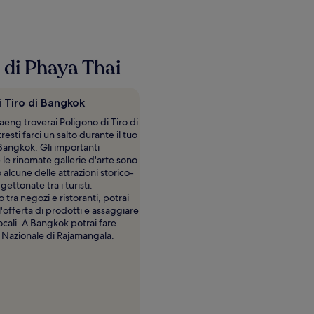
e di Phaya Thai
i Tiro di Bangkok
aeng troverai Poligono di Tiro di
esti farci un salto durante il tuo
Bangkok. Gli importanti
le rinomate gallerie d'arte sono
alcune delle attrazioni storico-
 gettonate tra i turisti.
tra negozi e ristoranti, potrai
l'offerta di prodotti e assaggiare
locali. A Bangkok potrai fare
 Nazionale di Rajamangala.