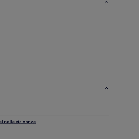
parthotel
Ville
Aparthotel
Ville
el nelle vicinanze