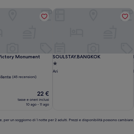
Victory Monument
SOULSTAY.BANGKOK
Victory Monument
SOULSTAY.BANGKOK
 Victory Monument
SOULSTAY.BANGKOK
Struttura
a
Ari
1.0
llente
(45 recensioni)
stella
Il
22 €
prezzo
tasse e oneri inclusi
attuale
10 ago - 11 ago
è
22 €
e, per un soggiorno di 1 notte per 2 adulti. Prezzi e disponibilità possono cambiar