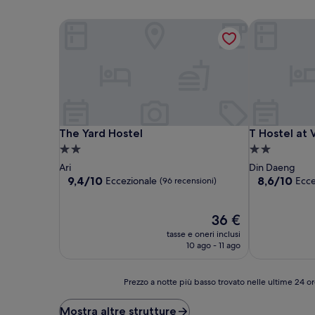
The Yard Hostel
T Hostel at 
The Yard Hostel
T Hostel at 
The Yard Hostel
T Hostel at
Struttura
Struttura
a
a
Ari
Din Daeng
2.0
2.0
9.4
8.6
9,4/10
8,6/10
Eccezionale
Ecce
(96 recensioni)
su
su
stelle
stelle
10,
10,
Eccezionale,
Il
Eccellente,
36 €
(96
prezzo
(45
tasse e oneri inclusi
recensioni)
attuale
recensioni)
10 ago - 11 ago
è
36 €
Prezzo
Prezzo a notte più basso trovato nelle ultime 24 or
a
notte
Mostra altre strutture