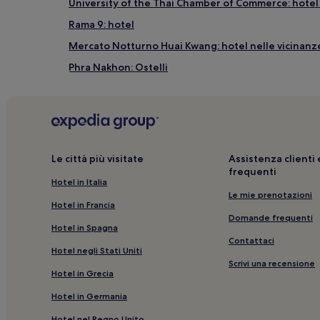
University of the Thai Chamber of Commerce: hotel 
Rama 9: hotel
Mercato Notturno Huai Kwang: hotel nelle vicinanz
Phra Nakhon: Ostelli
Royal Dusit Golf Club: hotel nelle vicinanze
Phaya Thai: Hotel di lusso
Centro d'Arte Jim Thompson: hotel nelle vicinanze
Phahonyothin: hotel
Le città più visitate
Assistenza client
frequenti
Thanon Nakhon Chai Si: hotel
Hotel in Italia
Khlong San: Ostelli
Le mie prenotazioni
Hotel in Francia
Bangkok: Hotel con parcheggio
Domande frequenti
Hotel in Spagna
Piccola Arabia: hotel nelle vicinanze
Contattaci
Hotel negli Stati Uniti
Baiyoke Tower II: hotel nelle vicinanze
Scrivi una recensione
Hotel in Grecia
Central Ladprao: hotel nelle vicinanze
Hotel in Germania
Stazione di Chatuchak Park: hotel nelle vicinanze
Hotel nel Regno Unito