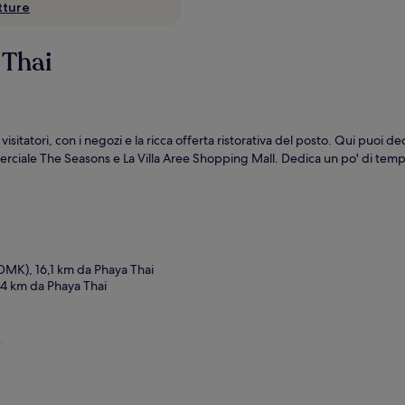
utture
 Thai
sitatori, con i negozi e la ricca offerta ristorativa del posto. Qui puoi d
merciale The Seasons e La Villa Aree Shopping Mall. Dedica un po' di te
MK), 16,1 km da Phaya Thai
,4 km da Phaya Thai
a: