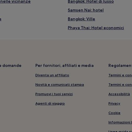
nelle vicinanze
Bangkok: Hotel di lusso
Samsen Nai: hotel
e
Bangkok: Ville
Phaya Thai: Hotel economici
Stazione di Ratchaprarop: hotel
Stazione di Bang Sue: hotel nel
Gaysorn Plaza: hotel nelle vici
Phra Nakhon: Guest house
i e domande
Per fornitori, affiliati e media
Regolament
Stazione centrale terminale di 
Diventa un affiliato
Termini e con
Stazione MRT di Tao Poon: hotel
Novità e comunicati stampa
Termini e con
Poligono di Tiro di Bangkok: hot
Promuovi i tuoi servizi
Accessibilità
Bangkok: Appartamenti
Agenti di viaggio
Privacy
Kiak Kai: hotel
Cookie
Platinum Fashion Mall: hotel nel
Informazioni 
Mercato Notturno Suan Lum Nigh
Linee guida s