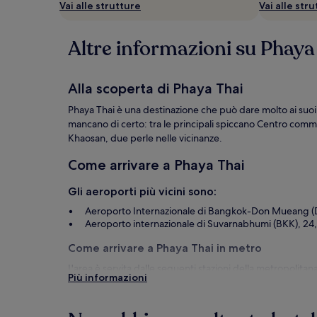
Vai alle strutture
Vai alle str
aggiuntive.
Altre informazioni su Phaya
Alla scoperta di Phaya Thai
Phaya Thai è una destinazione che può dare molto ai suoi vi
mancano di certo: tra le principali spiccano Centro com
Khaosan, due perle nelle vicinanze.
Come arrivare a Phaya Thai
Gli aeroporti più vicini sono:
Aeroporto Internazionale di Bangkok-Don Mueang (D
Aeroporto internazionale di Suvarnabhumi (BKK), 24
Come arrivare a Phaya Thai in metro
L'area è servita dalle seguenti stazioni della metropolitan
Più informazioni
Stazione BTS di Ari
Stazione BTS di Saphan Khwai
Stazione metro di Sanam Pao