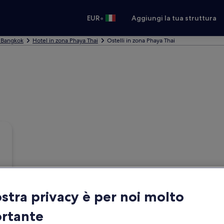
•
EUR
Aggiungi la tua struttura
a Bangkok
Hotel in zona Phaya Thai
Ostelli in zona Phaya Thai
ostra privacy è per noi molto
rtante