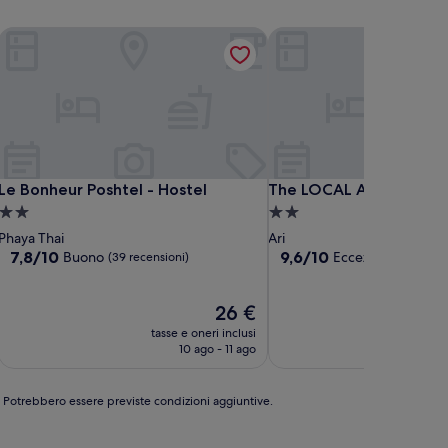
Le Bonheur Poshtel - Hostel
The LOCAL Ari - Hostel
Le Bonheur Poshtel - Hostel
The LOCAL Ari - Hostel
Le Bonheur Poshtel - Hostel
The LOCAL Ari - Hostel
Struttura
Struttura
a
a
Phaya Thai
Ari
2.0
2.0
7.8
9.6
7,8/10
9,6/10
Buono
Eccezionale
(39 recensioni)
(7 rece
su
su
stelle
stelle
10,
10,
Buono,
Il
Eccezionale,
26 €
(39
prezzo
(7
tasse e oneri inclusi
tasse
recensioni)
attuale
recensioni)
10 ago - 11 ago
è
26 €
e. Potrebbero essere previste condizioni aggiuntive.