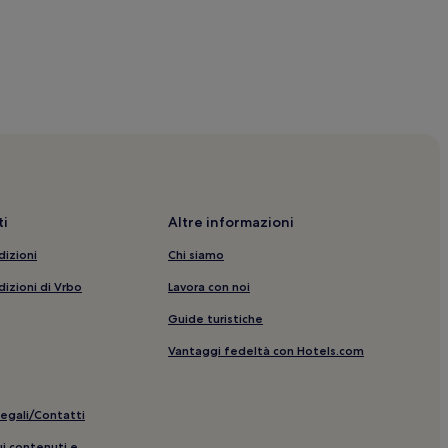
 nelle vicinanze
le vicinanze
nanze
i
Altre informazioni
Krung Thep Aphiwat: hotel nelle vicinanze
dizioni
Chi siamo
 nelle vicinanze
dizioni di Vrbo
Lavora con noi
el nelle vicinanze
Guide turistiche
Vantaggi fedeltà con Hotels.com
le vicinanze
legali/Contatti
t Bazaar: hotel nelle vicinanze
ui contenuti e