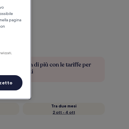
ivo
ossibile
 nella pagina
non
alizzati,
Risparmia di più con le tariffe per
soli iscritti
cetto
Tra due mesi
2 ott - 4 ott