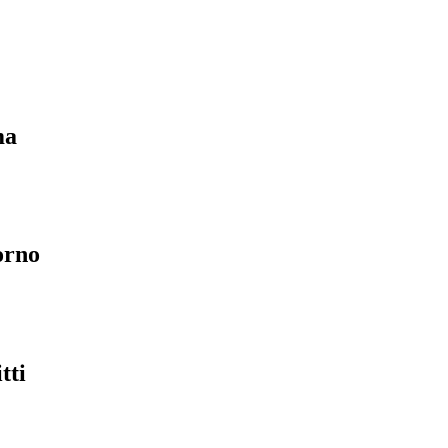
ma
orno
tti