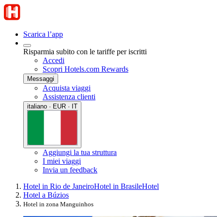
Scarica l’app
Risparmia subito con le tariffe per iscritti
Accedi
Scopri Hotels.com Rewards
Messaggi
Acquista viaggi
Assistenza clienti
italiano · EUR · IT
Aggiungi la tua struttura
I miei viaggi
Invia un feedback
Hotel in Rio de Janeiro
Hotel in Brasile
Hotel
Hotel a Búzios
Hotel in zona Manguinhos