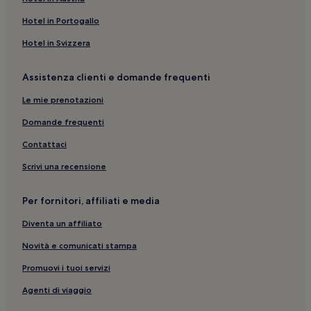
New York: hotel
Hotel in Portogallo
Columbus Circle: hotel nelle vicinanze
Hotel in Svizzera
Bellevue Hospital Center: hotel nelle vicinanze
Assistenza clienti e domande frequenti
American Lyric Theater: hotel nelle vicinanze
Le mie prenotazioni
Stazione di 57 St. - 7 Av: hotel nelle vicinanze
Second Stage Theater: hotel nelle vicinanze
Domande frequenti
Parco The Mall and Literary Walk: hotel nelle vicinanze
Contattaci
Lincoln Square: hotel
Scrivi una recensione
Manhattan: Hotel con parcheggio
Per fornitori, affiliati e media
Madison Avenue: Hotel economici nelle vicinanze
Diventa un affiliato
New World Stages: hotel nelle vicinanze
Novità e comunicati stampa
Stazione di 34 St. - Penn: hotel nelle vicinanze
Stazione di 72nd St.: hotel nelle vicinanze
Promuovi i tuoi servizi
Bryant Park: hotel nelle vicinanze
Agenti di viaggio
Fdny Fire Zone: hotel nelle vicinanze