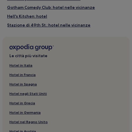
Gotham Comedy Club: hotel nelle vicinanze
Hell's Kitchen: hotel
Stazione di 49th St.: hotel nelle vicinanze
Via dei ristoranti: Hotel con palestra nelle vicinanze
Stazione di 51 St.: hotel nelle vicinanze
James A. Farley Post Office: hotel nelle vicinanze
Le città più visitate
Central New York City: hotel
Hotel in Italia
Midtown: Boutique hotel
Hotel in Francia
Grand Central Terminal: hotel nelle vicinanze
Hotel in Spagna
Metropolitan Opera House: hotel nelle vicinanze
Hotel negli Stati Uniti
Midtown: hotel a 2 stelle
Hotel in Grecia
Manhattan: Hotel con palestra
Hotel in Germania
Nomad: hotel
Midtown: Hotel per famiglie
Hotel nel Regno Unito
Sutton Place: hotel
Hotel in Austria