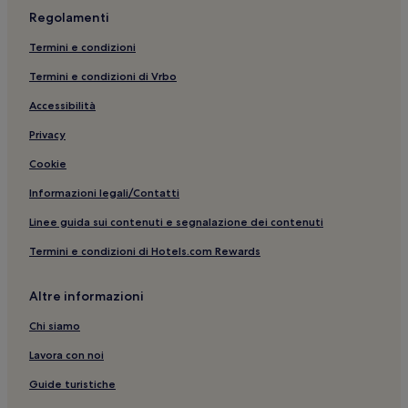
Regolamenti
Manhattan Mall: hotel nelle vicinanze
Termini e condizioni
Sinagoga Centrale di New York: hotel nelle vicinanze
Termini e condizioni di Vrbo
Madison Avenue: Boutique hotel nelle vicinanze
Accessibilità
Castello Belvedere: hotel nelle vicinanze
Theater District: hotel
Privacy
Midtown: hotel a 4 stelle
Cookie
Nomad: Hotel con parcheggio
Informazioni legali/Contatti
Teatro Playwrights Horizons: hotel nelle vicinanze
Linee guida sui contenuti e segnalazione dei contenuti
Tudor City: hotel
Termini e condizioni di Hotels.com Rewards
New York: Hotel con cucina
Altre informazioni
Mount Sinai West: hotel nelle vicinanze
Hell's Kitchen: Hotel per fare shopping
Chi siamo
Plaza Hotel: hotel nelle vicinanze
Lavora con noi
Manhattan: hotel
Guide turistiche