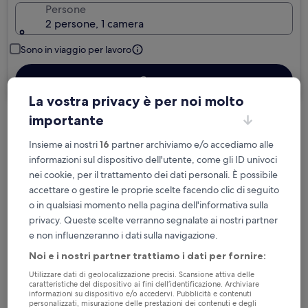
Persone
2 persone, 1 camera
Sono in viaggio per lavoro
Cerca
La vostra privacy è per noi molto
importante
Cancellazione gratuita se cambi
Insieme ai nostri
16
partner archiviamo e/o accediamo alle
programma
informazioni sul dispositivo dell'utente, come gli ID univoci
nei cookie, per il trattamento dei dati personali. È possibile
Accumula vantaggi con ogni notte di
accettare o gestire le proprie scelte facendo clic di seguito
soggiorno
o in qualsiasi momento nella pagina dell'informativa sulla
privacy. Queste scelte verranno segnalate ai nostri partner
Risparmia di più con le tariffe per soli
e non influenzeranno i dati sulla navigazione.
iscritti
Noi e i nostri partner trattiamo i dati per fornire:
Utilizzare dati di geolocalizzazione precisi. Scansione attiva delle
caratteristiche del dispositivo ai fini dell’identificazione. Archiviare
informazioni su dispositivo e/o accedervi. Pubblicità e contenuti
Controlla i prezzi per queste date
personalizzati, misurazione delle prestazioni dei contenuti e degli