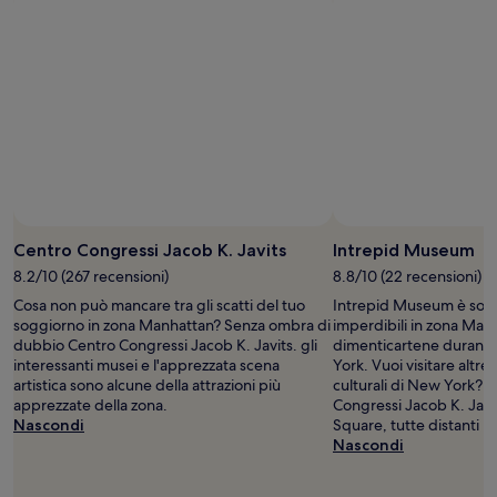
1
notte
per
2
adulti.
Prezzi
e
disponibilità
possono
cambiare.
Potrebbero
Foto di JayG
essere
Foto
previste
gratuita
Centro Congressi Jacob K. Javits
Intrepid Museum
condizioni
di
8.2/10 (267 recensioni)
8.8/10 (22 recensioni)
aggiuntive.
JayG
Cosa non può mancare tra gli scatti del tuo
Intrepid Museum è solo
soggiorno in zona Manhattan? Senza ombra di
imperdibili in zona Man
dubbio Centro Congressi Jacob K. Javits. gli
dimenticartene durante 
interessanti musei e l'apprezzata scena
York. Vuoi visitare altr
artistica sono alcune della attrazioni più
culturali di New York? 
apprezzate della zona.
Congressi Jacob K. Jav
Nascondi
Square, tutte distanti p
Nascondi