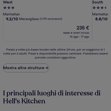
West
South
Struttura
Struttura
a
a
Manhattan
Manhattan
3.0
3.5
9.2
8.8
9,2/10
8,8/10
Meraviglioso
E
(1.179 recensioni)
su
su
stelle
stelle
Il
235 €
10,
10,
prezzo
Meraviglioso,
Eccellente
tasse e oneri inclusi
attuale
(1.179
(4.981
16 ago - 17 ago
è
recensioni)
recensioni
235 €
Prezzo
Prezzo a notte più basso trovato nelle ultime 24 ore, per un soggiorno di 1
notte per 2 adulti. Prezzi e disponibilità possono cambiare. Potrebbero essere
a
previste condizioni aggiuntive.
notte
più
basso
Mostra altre strutture
trovato
nelle
ultime
24
ore,
I principali luoghi di interesse di
per
un
Hell's Kitchen
soggiorno
di