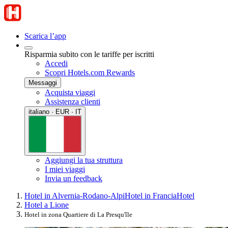
Scarica l’app
Risparmia subito con le tariffe per iscritti
Accedi
Scopri Hotels.com Rewards
Messaggi
Acquista viaggi
Assistenza clienti
italiano · EUR · IT
Aggiungi la tua struttura
I miei viaggi
Invia un feedback
Hotel in Alvernia-Rodano-Alpi
Hotel in Francia
Hotel
Hotel a Lione
Hotel in zona Quartiere di La Presqu'île