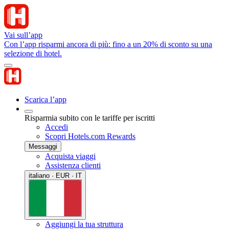
Vai sull’app
Con l’app risparmi ancora di più: fino a un 20% di sconto su una
selezione di hotel.
Scarica l’app
Risparmia subito con le tariffe per iscritti
Accedi
Scopri Hotels.com Rewards
Messaggi
Acquista viaggi
Assistenza clienti
italiano · EUR · IT
Aggiungi la tua struttura