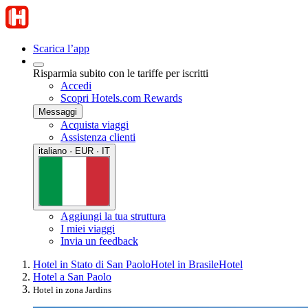
Scarica l’app
Risparmia subito con le tariffe per iscritti
Accedi
Scopri Hotels.com Rewards
Messaggi
Acquista viaggi
Assistenza clienti
italiano · EUR · IT
Aggiungi la tua struttura
I miei viaggi
Invia un feedback
Hotel in Stato di San Paolo
Hotel in Brasile
Hotel
Hotel a San Paolo
Hotel in zona Jardins