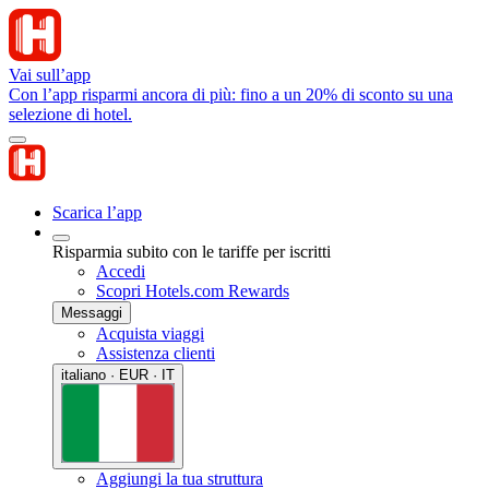
Vai sull’app
Con l’app risparmi ancora di più: fino a un 20% di sconto su una
selezione di hotel.
Scarica l’app
Risparmia subito con le tariffe per iscritti
Accedi
Scopri Hotels.com Rewards
Messaggi
Acquista viaggi
Assistenza clienti
italiano · EUR · IT
Aggiungi la tua struttura