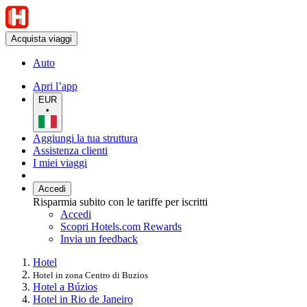
Acquista viaggi
Auto
Apri l’app
EUR
•
Aggiungi la tua struttura
Assistenza clienti
I miei viaggi
Accedi
Risparmia subito con le tariffe per iscritti
Accedi
Scopri Hotels.com Rewards
Invia un feedback
Hotel
Hotel in zona Centro di Buzios
Hotel a Búzios
Hotel in Rio de Janeiro