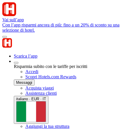
Vai sull’app
Con l’app risparmi ancora di più: fino a un 20% di sconto su una
selezione di hotel.
Scarica l’app
Risparmia subito con le tariffe per iscritti
Accedi
Scopri Hotels.com Rewards
Messaggi
Acquista viaggi
Assistenza clienti
italiano · EUR · IT
Aggiungi la tua struttura