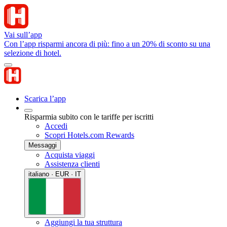
Vai sull’app
Con l’app risparmi ancora di più: fino a un 20% di sconto su una
selezione di hotel.
Scarica l’app
Risparmia subito con le tariffe per iscritti
Accedi
Scopri Hotels.com Rewards
Messaggi
Acquista viaggi
Assistenza clienti
italiano · EUR · IT
Aggiungi la tua struttura