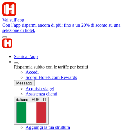
Vai sull’app
Con l’app risparmi ancora di più: fino a un 20% di sconto su una
selezione di hotel.
Scarica l’app
Risparmia subito con le tariffe per iscritti
Accedi
Scopri Hotels.com Rewards
Messaggi
Acquista viaggi
Assistenza clienti
italiano · EUR · IT
Aggiungi la tua struttura