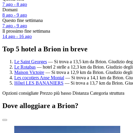
7 ago - 8 ago
Domani
8 ago - 9 ago
Questo fine settimana
7 ago - 9 ago
Il prossimo fine settimana
14 ago - 16 ago
Top 5 hotel a Brion in breve
Le Saint Georges
— Si trova a 13,5 km da Brion. Giudizio degl
Le Rotabas
— hotel 2 stelle a 12,3 km da Brion. Giudizio degl
Maison Victoire
— Si trova a 12,9 km da Brion. Giudizio degli 
Les cocotiers Anse Montal
— Si trova a 14,1 km da Brion. Giud
Hôtel LES BANANIERS
— Si trova a 13,7 km da Brion. Giudi
Opzioni consigliate
Prezzo più basso
Distanza
Categoria struttura
Dove alloggiare a Brion?