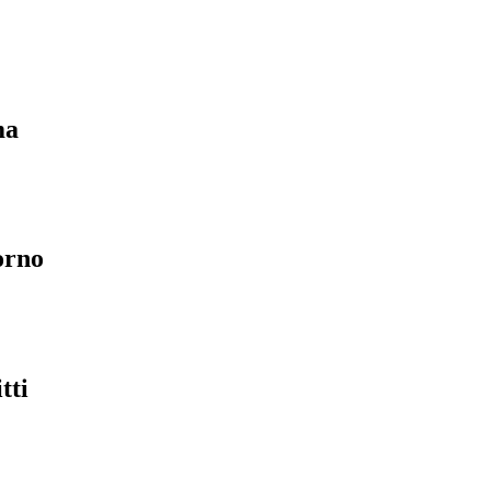
ma
orno
tti