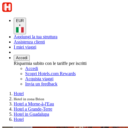
EUR
•
Aggiungi la tua struttura
Assistenza clienti
I miei viaggi
Accedi
Risparmia subito con le tariffe per iscritti
Accedi
Scopri Hotels.com Rewards
Acquista viaggi
Invia un feedback
Hotel
Hotel in zona Brion
Hotel a Morne-à-l'Eau
Hotel a Grande-Terre
Hotel in Guadalupa
Hotel