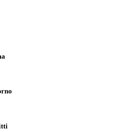
ma
orno
tti