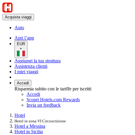
Acquista viaggi
Auto
Apri l’app
EUR
•
Aggiungi la tua struttura
Assistenza clienti
I miei viaggi
Accedi
Risparmia subito con le tariffe per iscritti
Accedi
Scopri Hotels.com Rewards
Invia un feedback
Hotel
Hotel in zona VI Circoscrizione
Hotel a Messina
Hotel in Sicilia