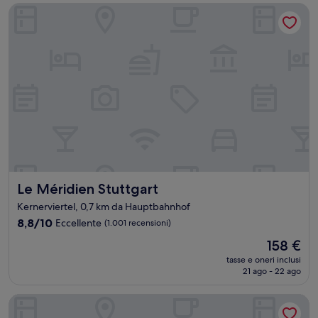
39 €
Le Méridien Stuttgart
Le Méridien Stuttgart
Le Méridien Stuttgart
Kernerviertel, 0,7 km da Hauptbahnhof
8.8
8,8/10
Eccellente
(1.001 recensioni)
su
Il
158 €
10,
prezzo
Eccellente,
tasse e oneri inclusi
attuale
21 ago - 22 ago
(1.001
è
recensioni)
158 €
EmiLu Design Hotel