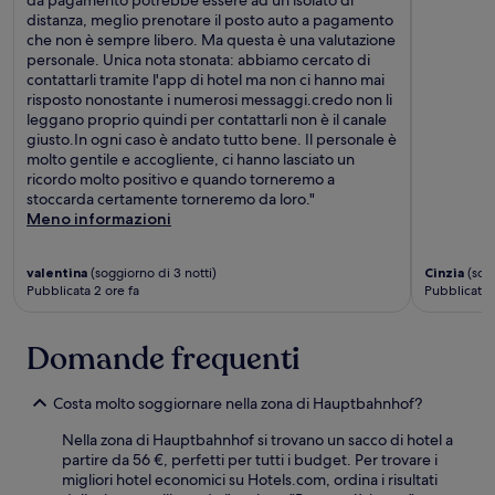
da pagamento potrebbe essere ad un isolato di
distanza, meglio prenotare il posto auto a pagamento
che non è sempre libero. Ma questa è una valutazione
personale. Unica nota stonata: abbiamo cercato di
contattarli tramite l'app di hotel ma non ci hanno mai
risposto nonostante i numerosi messaggi.credo non li
leggano proprio quindi per contattarli non è il canale
giusto.In ogni caso è andato tutto bene. Il personale è
molto gentile e accogliente, ci hanno lasciato un
ricordo molto positivo e quando torneremo a
stoccarda certamente torneremo da loro."
Meno informazioni
valentina
(soggiorno di 3 notti)
Cinzia
(sogg
Pubblicata 2 ore fa
Pubblicata 
Domande frequenti
Costa molto soggiornare nella zona di Hauptbahnhof?
Nella zona di Hauptbahnhof si trovano un sacco di hotel a
partire da 56 €, perfetti per tutti i budget. Per trovare i
migliori hotel economici su Hotels.com, ordina i risultati