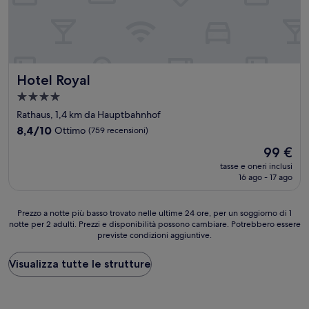
Hotel Royal
Hotel Royal
Struttura
a
Rathaus, 1,4 km da Hauptbahnhof
4.0
8.4
8,4/10
Ottimo
(759 recensioni)
stelle
su
Il
99 €
10,
prezzo
Ottimo,
tasse e oneri inclusi
attuale
16 ago - 17 ago
(759
è
recensioni)
99 €
Prezzo
Prezzo a notte più basso trovato nelle ultime 24 ore, per un soggiorno di 1
notte per 2 adulti. Prezzi e disponibilità possono cambiare. Potrebbero essere
a
previste condizioni aggiuntive.
notte
più
basso
Visualizza tutte le strutture
trovato
nelle
ultime