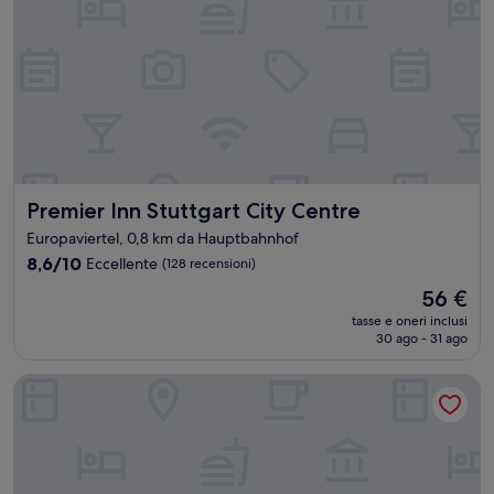
Premier Inn Stuttgart City Centre
Premier Inn Stuttgart City Centre
Europaviertel, 0,8 km da Hauptbahnhof
8.6
8,6/10
Eccellente
(128 recensioni)
su
Il
56 €
10,
prezzo
Eccellente,
tasse e oneri inclusi
attuale
30 ago - 31 ago
(128
è
recensioni)
56 €
Hotel Hansa