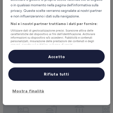
o in qualsiasi momento nella pagina dell'informativa sulla
privacy. Queste scelte verranno segnalate ai nostri partner
e non influenzeranno i dati sulla navigazione.
Noi e i nostri partner trattiamo i dati per fornire:
Utilizzare dati di geolocalizzazione precisi. Scansione attiva delle
caratteristiche del dispositivo ai fini dell’identificazione. Archiviare
informazioni su dispositivo e/o accedervi. Pubblicità e contenuti
personalizzati, misurazione delle prestazioni dei contenuti e degli
annunci, ricerche sul pubblico, sviluppo di servizi.
Elenco dei partner (fornitori)
Steigenberger Graf Zeppelin
Steigenberger Graf Zeppelin
Accetto
Hauptbahnhof
8.8
8,8/10
Eccellente
(1.002 recensioni)
su
Il
134 €
10,
Rifiuta tutti
prezzo
Eccellente,
tasse e oneri inclusi
attuale
16 ago - 17 ago
(1.002
è
recensioni)
134 €
Mostra finalità
Kronenhotel Stuttgart