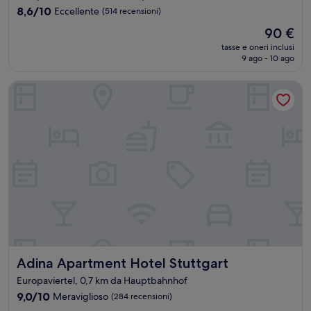
8.6
8,6/10
Eccellente
(514 recensioni)
su
Il
90 €
10,
prezzo
Eccellente,
tasse e oneri inclusi
attuale
9 ago - 10 ago
(514
è
recensioni)
90 €
Adina Apartment Hotel Stuttgart
Adina Apartment Hotel Stuttgart
Adina Apartment Hotel Stuttgart
Europaviertel, 0,7 km da Hauptbahnhof
9.0
9,0/10
Meraviglioso
(284 recensioni)
su