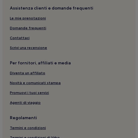
Leinfelden-Echterdingen: Hotel con servizi business
Assistenza clienti e domande frequenti
Casa di Hegel: hotel nelle vicinanze
Le mie prenotazioni
Konigstrasse: hotel a 3 stelle
Domande frequenti
Rosenberg/Seidenstraße U-Bahn: hotel nelle vicinanze
Contattaci
Stoccarda: Hotel con colazione gratuita
Scrivi una recensione
Stoccarda: Hotel con sorgente termale
Teatro Nazionale di Stoccarda: hotel nelle vicinanze
Per fornitori, affiliati e media
Ludwigsburg: Hotel con parcheggio
Diventa un affiliato
Sindelfingen: Hotel per famiglie
Novità e comunicati stampa
Università of Stoccarda: hotel nelle vicinanze
Promuovi i tuoi servizi
Stoccarda: hotel a 3 stelle
Agenti di viaggio
Oberer Schlossgarten: hotel
Museo delle Arti di Stoccarda: hotel nelle vicinanze
Regolamenti
Leinfelden-Echterdingen: Hotel per famiglie
Termini e condizioni
Baden-Württemberg: hotel
Termini e condizioni di Vrbo