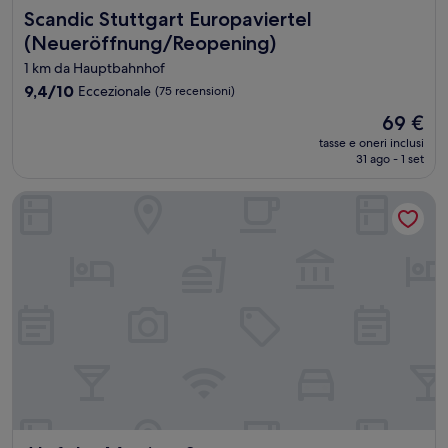
Scandic Stuttgart Europaviertel (Neueröffnung/Reopening
Scandic Stuttgart Europaviertel
(Neueröffnung/Reopening)
1 km da Hauptbahnhof
9.4
9,4/10
Eccezionale
(75 recensioni)
su
Il
69 €
10,
prezzo
Eccezionale,
tasse e oneri inclusi
attuale
31 ago - 1 set
(75
è
recensioni)
69 €
Aloft by Marriott Stuttgart