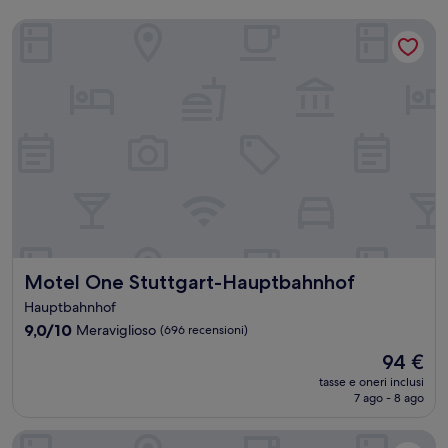
Motel One Stuttgart-Hauptbahnhof
Motel One Stuttgart-Hauptbahnhof
Motel One Stuttgart-Hauptbahnhof
Hauptbahnhof
9.0
9,0/10
Meraviglioso
(696 recensioni)
su
Il
94 €
10,
prezzo
Meraviglioso,
tasse e oneri inclusi
attuale
7 ago - 8 ago
(696
è
recensioni)
94 €
PLAZA INN Rieker Stuttgart Hauptbahnhof