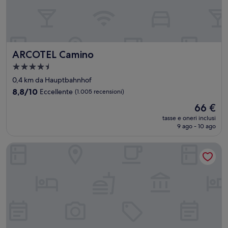
ARCOTEL Camino
ARCOTEL Camino
Struttura
a
0,4 km da Hauptbahnhof
4.5
8.8
8,8/10
Eccellente
(1.005 recensioni)
stelle
su
Il
66 €
10,
prezzo
Eccellente,
tasse e oneri inclusi
attuale
9 ago - 10 ago
(1.005
è
recensioni)
66 €
Premier Inn Stuttgart City Europaviertel