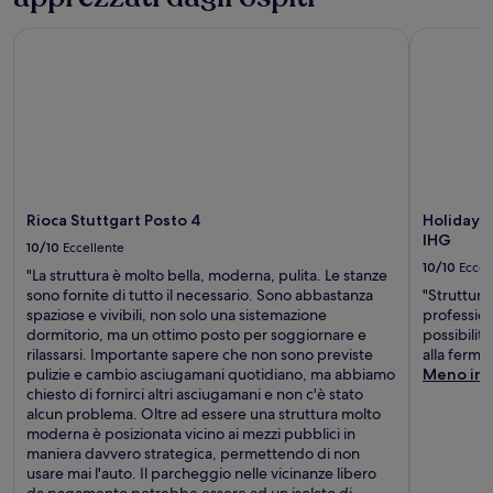
Rioca Stuttgart Posto 4
Holiday In
Rioca Stuttgart Posto 4
Holiday I
IHG
10/10
Eccellente
10/10
Eccel
"La struttura è molto bella, moderna, pulita. Le stanze
sono fornite di tutto il necessario. Sono abbastanza
"Struttur
spaziose e vivibili, non solo una sistemazione
profession
dormitorio, ma un ottimo posto per soggiornare e
possibilit
rilassarsi. Importante sapere che non sono previste
alla ferma
pulizie e cambio asciugamani quotidiano, ma abbiamo
Meno inf
chiesto di fornirci altri asciugamani e non c'è stato
alcun problema. Oltre ad essere una struttura molto
moderna è posizionata vicino ai mezzi pubblici in
maniera davvero strategica, permettendo di non
usare mai l'auto. Il parcheggio nelle vicinanze libero