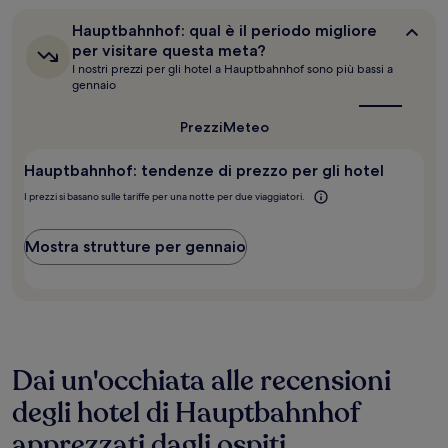
24
ore,
Hauptbahnhof:
Hauptbahnhof: qual è il periodo migliore
per
qual
per visitare questa meta?
un
è
I nostri prezzi per gli hotel a Hauptbahnhof sono più bassi a
soggiorno
il
gennaio
periodo
di
migliore
1
per
Prezzi
Meteo
notte
visitare
per
questa
2
Hauptbahnhof: tendenze di prezzo per gli hotel
meta?
adulti.
I prezzi si basano sulle tariffe per una notte per due viaggiatori.
Prezzi
e
disponibilità
Mostra strutture per gennaio
possono
cambiare.
Potrebbero
essere
previste
condizioni
aggiuntive.
Dai un'occhiata alle recensioni
degli hotel di Hauptbahnhof
apprezzati dagli ospiti