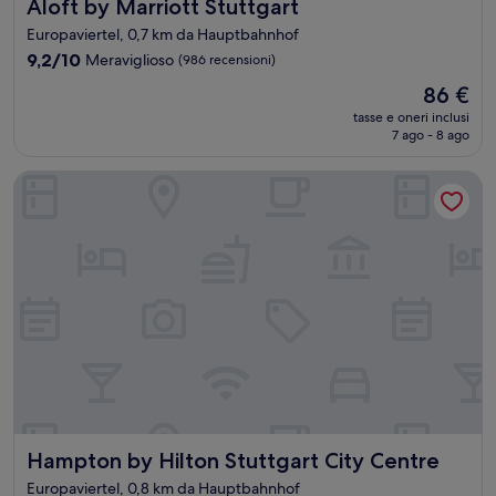
Aloft by Marriott Stuttgart
Aloft by Marriott Stuttgart
Europaviertel, 0,7 km da Hauptbahnhof
9.2
9,2/10
Meraviglioso
(986 recensioni)
su
Il
86 €
10,
prezzo
Meraviglioso,
tasse e oneri inclusi
attuale
7 ago - 8 ago
(986
è
recensioni)
86 €
Hampton by Hilton Stuttgart City Centre
Hampton by Hilton Stuttgart City Centre
Hampton by Hilton Stuttgart City Centre
Europaviertel, 0,8 km da Hauptbahnhof