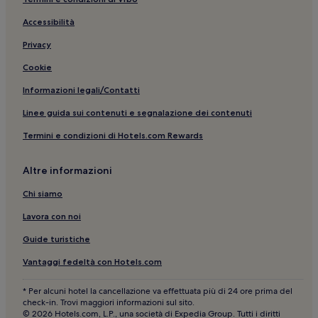
Stoccarda: Hotel con servizi business
Accessibilità
Hammetweil: Resort e hotel con spa nelle vicinanze
Privacy
Stoccarda: Hotel con piscina
Cookie
Bernhausen: Hotel con parcheggio
Informazioni legali/Contatti
Baden-Württemberg: Hotel sulla neve
Linee guida sui contenuti e segnalazione dei contenuti
Schlossplatz U-Bahn: hotel nelle vicinanze
Termini e condizioni di Hotels.com Rewards
Ludwigsburg: Hotel per famiglie
Stoccarda: Hotel per famiglie
Altre informazioni
Si-Centrum Stuttgart: Resort e hotel con spa nelle
Chi siamo
vicinanze
Lavora con noi
Stöckach U-Bahn: hotel nelle vicinanze
Stoccarda: Hotel con cucina
Guide turistiche
Stoccarda: hotel
Vantaggi fedeltà con Hotels.com
Stoccarda: Hotel con animali ammessi
* Per alcuni hotel la cancellazione va effettuata più di 24 ore prima del
check-in. Trovi maggiori informazioni sul sito.
Stoccarda: Pensioni
© 2026 Hotels.com, L.P., una società di Expedia Group. Tutti i diritti