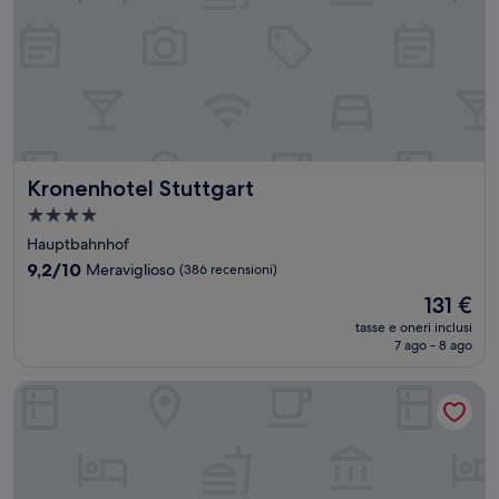
Kronenhotel Stuttgart
Kronenhotel Stuttgart
Struttura
a
Hauptbahnhof
4.0
9.2
9,2/10
Meraviglioso
(386 recensioni)
stelle
su
Il
131 €
10,
prezzo
Meraviglioso,
tasse e oneri inclusi
attuale
7 ago - 8 ago
(386
è
recensioni)
131 €
Hotel Unger