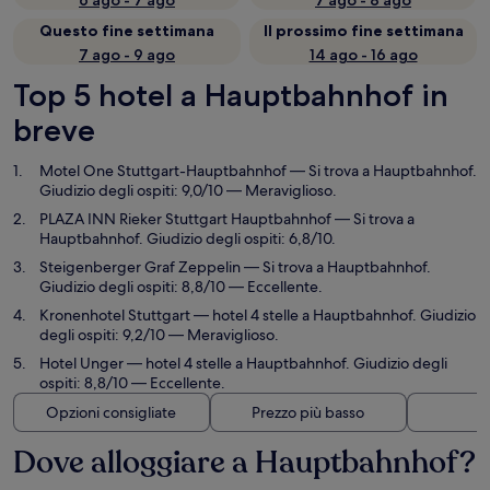
6 ago - 7 ago
7 ago - 8 ago
Questo fine settimana
Il prossimo fine settimana
7 ago - 9 ago
14 ago - 16 ago
Top 5 hotel a Hauptbahnhof in
breve
Motel One Stuttgart-Hauptbahnhof
— Si trova a Hauptbahnhof.
Giudizio degli ospiti: 9,0/10 — Meraviglioso.
PLAZA INN Rieker Stuttgart Hauptbahnhof
— Si trova a
Hauptbahnhof. Giudizio degli ospiti: 6,8/10.
Steigenberger Graf Zeppelin
— Si trova a Hauptbahnhof.
Giudizio degli ospiti: 8,8/10 — Eccellente.
Kronenhotel Stuttgart
— hotel 4 stelle a Hauptbahnhof. Giudizio
degli ospiti: 9,2/10 — Meraviglioso.
Hotel Unger
— hotel 4 stelle a Hauptbahnhof. Giudizio degli
ospiti: 8,8/10 — Eccellente.
Opzioni consigliate
Prezzo più basso
Di
Dove alloggiare a Hauptbahnhof?