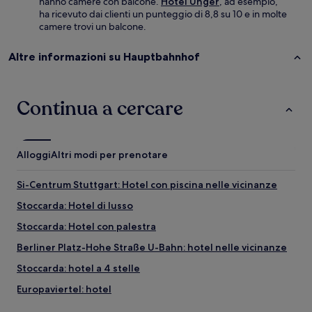
hanno camere con balcone.
Hotel Unger
, ad esempio,
ha ricevuto dai clienti un punteggio di 8,8 su 10 e in molte
camere trovi un balcone.
Altre informazioni su Hauptbahnhof
Continua a cercare
Alloggi
Altri modi per prenotare
Si-Centrum Stuttgart: Hotel con piscina nelle vicinanze
Stoccarda: Hotel di lusso
Stoccarda: Hotel con palestra
Berliner Platz-Hohe Straße U-Bahn: hotel nelle vicinanze
Stoccarda: hotel a 4 stelle
Europaviertel: hotel
Teatro di Friedrichsbau Vaudeville: hotel nelle vicinanze