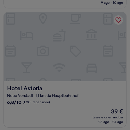
attuale
9 ago - 10 ago
(1.005
è
recensioni)
99 €
Hotel Astoria
Hotel Astoria
Hotel Astoria
Neue Vorstadt, 1,1 km da Hauptbahnhof
6.8
6,8/10
(1.001 recensioni)
su
Il
39 €
10,
prezzo
(1.001
tasse e oneri inclusi
attuale
23 ago - 24 ago
recensioni)
è