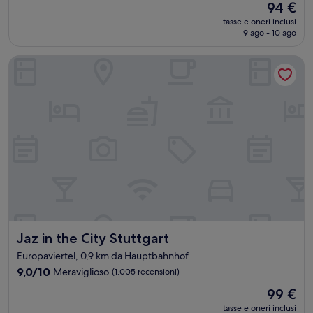
Il
94 €
10,
prezzo
Meraviglioso,
tasse e oneri inclusi
attuale
9 ago - 10 ago
(284
è
recensioni)
94 €
Jaz in the City Stuttgart
Jaz in the City Stuttgart
Jaz in the City Stuttgart
Europaviertel, 0,9 km da Hauptbahnhof
9.0
9,0/10
Meraviglioso
(1.005 recensioni)
su
Il
99 €
10,
prezzo
Meraviglioso,
tasse e oneri inclusi