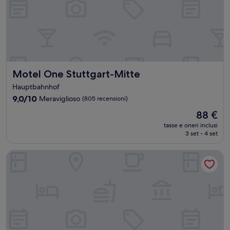
Motel One Stuttgart-Mitte
Motel One Stuttgart-Mitte
Hauptbahnhof
9.0
9,0/10
Meraviglioso
(805 recensioni)
su
Il
88 €
10,
prezzo
Meraviglioso,
tasse e oneri inclusi
attuale
3 set - 4 set
(805
è
recensioni)
88 €
ARCOTEL Camino