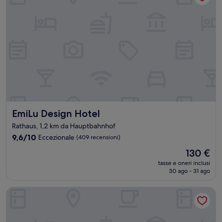
EmiLu Design Hotel
EmiLu Design Hotel
Rathaus, 1,2 km da Hauptbahnhof
9.6
9,6/10
Eccezionale
(409 recensioni)
su
Il
130 €
10,
prezzo
Eccezionale,
tasse e oneri inclusi
attuale
30 ago - 31 ago
(409
è
recensioni)
130 €
Premier Inn Stuttgart City Centre