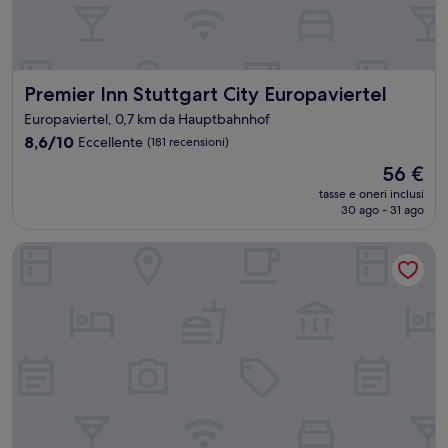
Premier Inn Stuttgart City Europaviertel
Premier Inn Stuttgart City Europaviertel
Europaviertel, 0,7 km da Hauptbahnhof
8.6
8,6/10
Eccellente
(181 recensioni)
su
Il
56 €
10,
prezzo
Eccellente,
tasse e oneri inclusi
attuale
30 ago - 31 ago
(181
è
recensioni)
56 €
Maritim Hotel Stuttgart