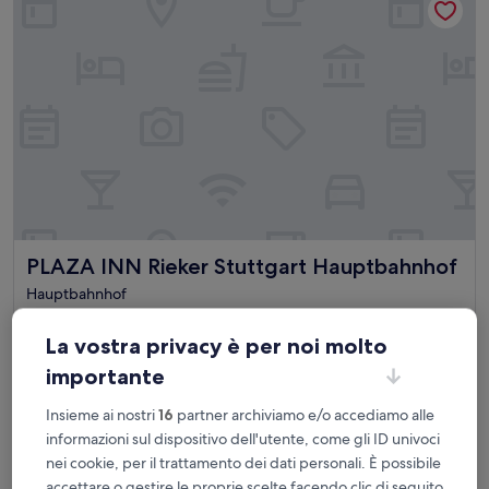
PLAZA INN Rieker Stuttgart Hauptbahnhof
PLAZA INN Rieker Stuttgart Hauptbahnhof
Hauptbahnhof
6.8
6,8/10
(1.004 recensioni)
su
La vostra privacy è per noi molto
Il
79 €
10,
prezzo
importante
(1.004
tasse e oneri inclusi
attuale
8 ago - 9 ago
recensioni)
è
Insieme ai nostri
16
partner archiviamo e/o accediamo alle
79 €
Steigenberger Graf Zeppelin
informazioni sul dispositivo dell'utente, come gli ID univoci
nei cookie, per il trattamento dei dati personali. È possibile
accettare o gestire le proprie scelte facendo clic di seguito