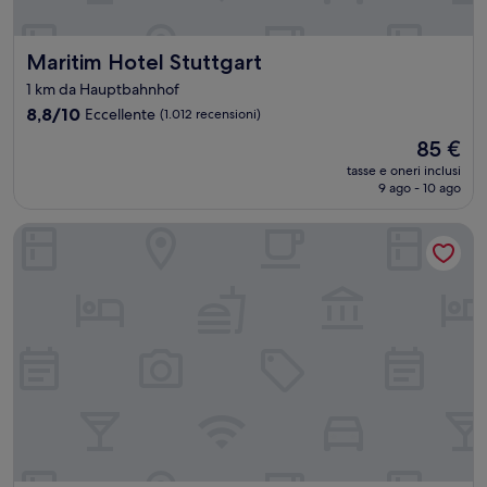
Maritim Hotel Stuttgart
Maritim Hotel Stuttgart
1 km da Hauptbahnhof
8.8
8,8/10
Eccellente
(1.012 recensioni)
su
Il
85 €
10,
prezzo
Eccellente,
tasse e oneri inclusi
attuale
9 ago - 10 ago
(1.012
è
recensioni)
85 €
Scandic Stuttgart Europaviertel (Neueröffnung/Reopening)