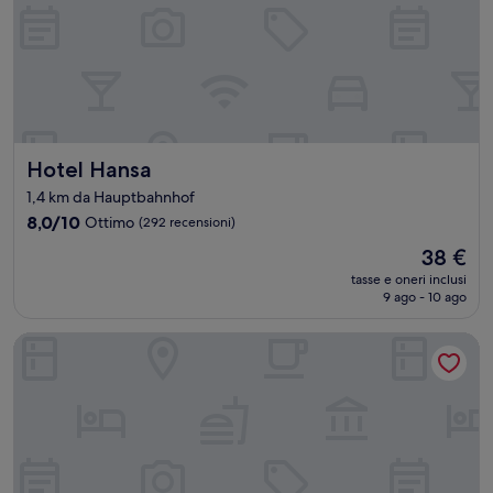
Hotel Hansa
Hotel Hansa
1,4 km da Hauptbahnhof
8.0
8,0/10
Ottimo
(292 recensioni)
su
Il
38 €
10,
prezzo
Ottimo,
tasse e oneri inclusi
attuale
9 ago - 10 ago
(292
è
recensioni)
38 €
Hotel Royal