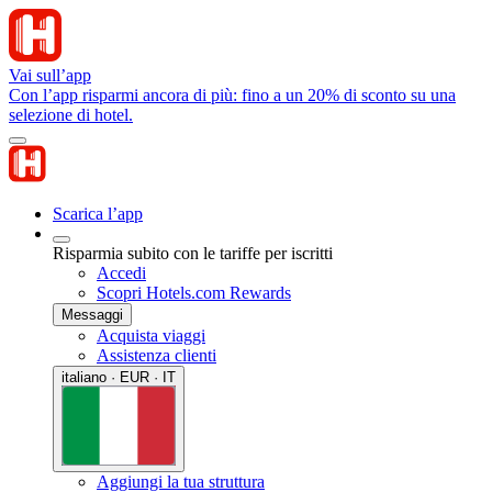
Vai sull’app
Con l’app risparmi ancora di più: fino a un 20% di sconto su una
selezione di hotel.
Scarica l’app
Risparmia subito con le tariffe per iscritti
Accedi
Scopri Hotels.com Rewards
Messaggi
Acquista viaggi
Assistenza clienti
italiano · EUR · IT
Aggiungi la tua struttura