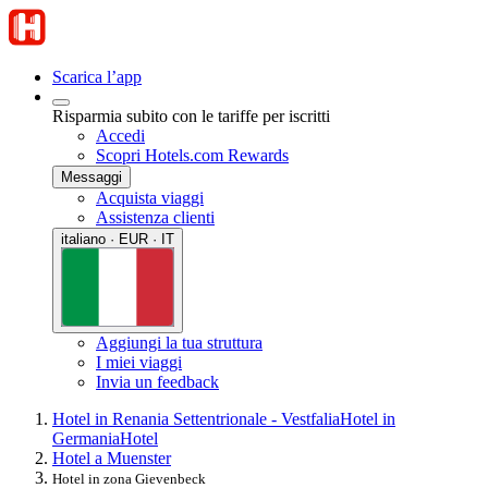
Scarica l’app
Risparmia subito con le tariffe per iscritti
Accedi
Scopri Hotels.com Rewards
Messaggi
Acquista viaggi
Assistenza clienti
italiano · EUR · IT
Aggiungi la tua struttura
I miei viaggi
Invia un feedback
Hotel in Renania Settentrionale - Vestfalia
Hotel in
Germania
Hotel
Hotel a Muenster
Hotel in zona Gievenbeck