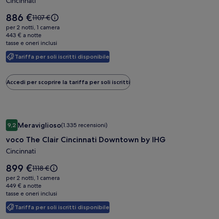
21c
Cincinnati
Museum
Il
886 €
Il
1107 €
Hotel
prezzo
prezzo
per 2 notti, 1 camera
è
Cincinnati
era
443 € a notte
886 €
tasse e oneri inclusi
1107 €,
ottieni
Tariffa per soli iscritti disponibile
maggiori
informazioni
sulla
Accedi per scoprire la tariffa per soli iscritti
tariffa
standard.
Galleria
voco The Clair Cincinnati Downtown by IHG
Meraviglioso
9,2
(1.335 recensioni)
fotografica
9,2 su 10, Meraviglioso, (1.335 recensioni)
voco The Clair Cincinnati Downtown by IHG
di
voco
Cincinnati
The
Il
899 €
Il
1118 €
Clair
prezzo
prezzo
per 2 notti, 1 camera
è
Cincinnati
era
449 € a notte
899 €
tasse e oneri inclusi
1118 €,
Downtown
ottieni
by
Tariffa per soli iscritti disponibile
maggiori