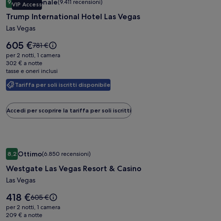
Eccezionale
9,4
(9.411 recensioni)
VIP Access
fotografica
9,4 su 10, Eccezionale, (9.411 recensioni)
Trump International Hotel Las Vegas
di
Trump
Las Vegas
International
Il
605 €
Il
781 €
Hotel
prezzo
prezzo
per 2 notti, 1 camera
è
Las
era
302 € a notte
605 €
tasse e oneri inclusi
781 €,
Vegas
ottieni
Tariffa per soli iscritti disponibile
maggiori
informazioni
sulla
Accedi per scoprire la tariffa per soli iscritti
tariffa
standard.
Galleria
Westgate Las Vegas Resort & Casino
Ottimo
8,2
(6.850 recensioni)
fotografica
8,2 su 10, Ottimo, (6.850 recensioni)
Westgate Las Vegas Resort & Casino
di
Westgate
Las Vegas
Las
Il
418 €
Il
605 €
Vegas
prezzo
prezzo
per 2 notti, 1 camera
è
Resort
era
209 € a notte