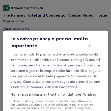
Galleria
The Ramsey Hotel and Convention Center Pigeon Forge
Ottimo
8,4
(1.543 recensioni)
fotografica
8,4 su 10, Ottimo, (1.543 recensioni)
The Ramsey Hotel and Convention Center Pigeon Forge
di
The
Pigeon Forge
Ramsey
Il
458 €
Il
610 €
Hotel
prezzo
prezzo
per 2 notti, 1 camera
è
La vostra privacy è per noi molto
and
era
229 € a notte
458 €
tasse e oneri inclusi
610 €,
Convention
importante
ottieni
Center
Tariffa per soli iscritti disponibile
maggiori
Insieme ai nostri
16
partner archiviamo e/o accediamo alle
Pigeon
informazioni
informazioni sul dispositivo dell'utente, come gli ID univoci
sulla
Forge
Accedi per scoprire la tariffa per soli iscritti
nei cookie, per il trattamento dei dati personali. È possibile
tariffa
standard.
accettare o gestire le proprie scelte facendo clic di seguito
o in qualsiasi momento nella pagina dell'informativa sulla
Galleria
Wild Bear Inn
privacy. Queste scelte verranno segnalate ai nostri partner
Buono
7,8
(1.006 recensioni)
fotografica
7,8 su 10, Buono, (1.006 recensioni)
e non influenzeranno i dati sulla navigazione.
Wild Bear Inn
di
Noi e i nostri partner trattiamo i dati per fornire:
Wild
Pigeon Forge
Utilizzare dati di geolocalizzazione precisi. Scansione attiva delle
Bear
caratteristiche del dispositivo ai fini dell’identificazione. Archiviare
Il
313 €
Il
626 €
informazioni su dispositivo e/o accedervi. Pubblicità e contenuti
Inn
prezzo
prezzo