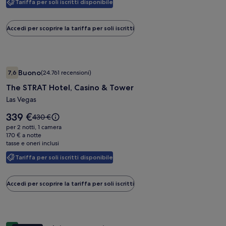
&
Tariffa per soli iscritti disponibile
maggiori
Suites
informazioni
sulla
Accedi per scoprire la tariffa per soli iscritti
tariffa
standard.
Galleria
The STRAT Hotel, Casino & Tower
Buono
7,6
(24.761 recensioni)
fotografica
7,6 su 10, Buono, (24.761 recensioni)
The STRAT Hotel, Casino & Tower
di
The
Las Vegas
STRAT
Il
339 €
Il
430 €
Hotel,
prezzo
prezzo
per 2 notti, 1 camera
è
Casino
era
170 € a notte
339 €
tasse e oneri inclusi
430 €,
&
ottieni
Tower
Tariffa per soli iscritti disponibile
maggiori
informazioni
sulla
Accedi per scoprire la tariffa per soli iscritti
tariffa
standard.
Galleria
Trump International Hotel Las Vegas