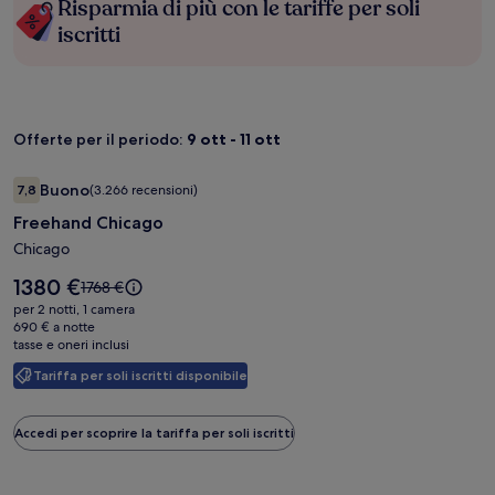
Risparmia di più con le tariffe per soli
iscritti
Offerte per il periodo:
9 ott - 11 ott
Galleria
Freehand Chicago
Buono
7,8
(3.266 recensioni)
fotografica
7,8 su 10, Buono, (3.266 recensioni)
Freehand Chicago
di
Freehand
Chicago
Chicago
Il
1380 €
Il
1768 €
prezzo
prezzo
per 2 notti, 1 camera
è
era
690 € a notte
1380 €
tasse e oneri inclusi
1768 €,
ottieni
Tariffa per soli iscritti disponibile
maggiori
informazioni
sulla
Accedi per scoprire la tariffa per soli iscritti
tariffa
standard.