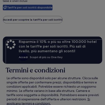
418 €
tasse e oneri inclusi
605 €,
&
ottieni
Casino
Tariffa per soli iscritti disponibile
maggiori
informazioni
sulla
Accedi per scoprire la tariffa per soli iscritti
tariffa
standard.
Risparmia il 10% o più su oltre 100.000 hotel
con le tariffe per soli iscritti. Più sali di
livello, più aumentano gli sconti!
Accedi
Scopri di più su One Key
Termini e condizioni
Le offerte sono disponibili solo per alcune strutture. Clicca sulle
singole offerte per confermare prezzi, disponibilità e termini e
condizioni applicabili. Potrebbe essere richiesto un soggiorno
minimo. Le offerte variano in base alla struttura. Camere e
tariffe sono soggette a disponibilità. Potrebbero essere previsti
periodi di sospensione dell'offerta e ulteriori restrizioni.
Si
Apertura
applicano termini e condizioni.