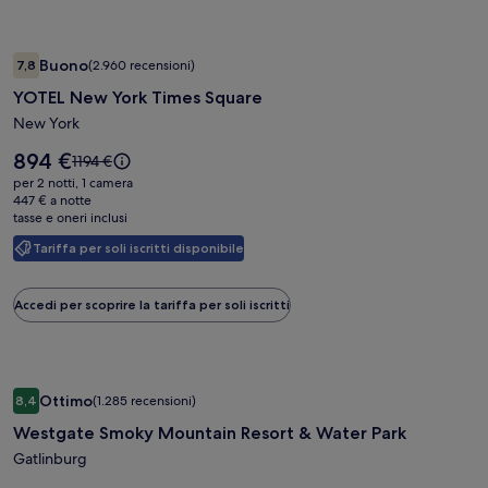
standard.
Galleria
YOTEL New York Times Square
Buono
7,8
(2.960 recensioni)
fotografica
7,8 su 10, Buono, (2.960 recensioni)
YOTEL New York Times Square
di
YOTEL
New York
New
Il
894 €
Il
1194 €
York
prezzo
prezzo
per 2 notti, 1 camera
è
Times
era
447 € a notte
894 €
tasse e oneri inclusi
1194 €,
Square
ottieni
Tariffa per soli iscritti disponibile
maggiori
informazioni
sulla
Accedi per scoprire la tariffa per soli iscritti
tariffa
standard.
Galleria
Westgate Smoky Mountain Resort & Water Park
Ottimo
8,4
(1.285 recensioni)
fotografica
8,4 su 10, Ottimo, (1.285 recensioni)
Westgate Smoky Mountain Resort & Water Park
di
Westgate
Gatlinburg
Smoky