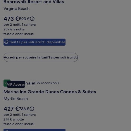
Boardwalk Resort and Villas
di
Boardwalk
Virginia Beach
Resort
Il
473 €
Il
593 €
and
prezzo
prezzo
per 2 notti, 1 camera
è
Villas
era
237 € a notte
473 €
tasse e oneri inclusi
593 €,
ottieni
Tariffa per soli iscritti disponibile
maggiori
informazioni
sulla
Accedi per scoprire la tariffa per soli iscritti
tariffa
standard.
Galleria
Marina Inn Grande Dunes Condos & Suites
Eccezionale
9,4
(179 recensioni)
VIP Access
fotografica
9,4 su 10, Eccezionale, (179 recensioni)
Marina Inn Grande Dunes Condos & Suites
di
Marina
Myrtle Beach
Inn
Il
427 €
Il
736 €
Grande
prezzo
prezzo
per 2 notti, 1 camera
è
Dunes
era
214 € a notte
427 €
tasse e oneri inclusi
736 €,
Condos
ottieni