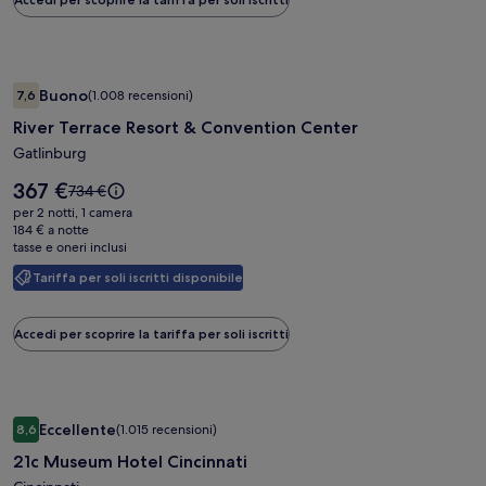
tariffa
standard.
Galleria
River Terrace Resort & Convention Center
Buono
7,6
(1.008 recensioni)
fotografica
7,6 su 10, Buono, (1.008 recensioni)
River Terrace Resort & Convention Center
di
River
Gatlinburg
Terrace
Il
367 €
Il
734 €
Resort
prezzo
prezzo
per 2 notti, 1 camera
è
&
era
184 € a notte
367 €
tasse e oneri inclusi
734 €,
Convention
ottieni
Center
Tariffa per soli iscritti disponibile
maggiori
informazioni
sulla
Accedi per scoprire la tariffa per soli iscritti
tariffa
standard.
Galleria
21c Museum Hotel Cincinnati
Eccellente
8,6
(1.015 recensioni)
fotografica
8,6 su 10, Eccellente, (1.015 recensioni)
21c Museum Hotel Cincinnati
di