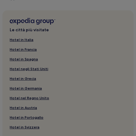
in
un’altra
finestra
Le città più visitate
Hotel in Italia
Hotel in Francia
Hotel in Spagna
Hotel negli Stati Uniti
Hotel in Grecia
Hotel in Germania
Hotel nel Regno Unito
Hotel in Austria
Hotel in Portogallo
Hotel in Svizzera