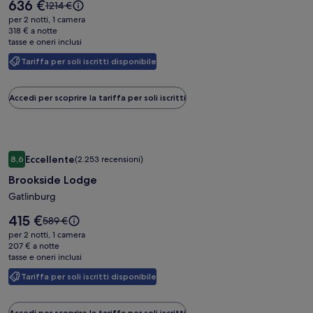
Il
636 €
Il
1214 €
Mountain
prezzo
prezzo
per 2 notti, 1 camera
è
Resort
era
318 € a notte
636 €
tasse e oneri inclusi
1214 €,
&
ottieni
Water
Tariffa per soli iscritti disponibile
maggiori
Park
informazioni
sulla
Accedi per scoprire la tariffa per soli iscritti
tariffa
standard.
Galleria
Brookside Lodge
Eccellente
8,6
(2.253 recensioni)
fotografica
8,6 su 10, Eccellente, (2.253 recensioni)
Brookside Lodge
di
Brookside
Gatlinburg
Lodge
Il
415 €
Il
589 €
prezzo
prezzo
per 2 notti, 1 camera
è
era
207 € a notte
415 €
tasse e oneri inclusi
589 €,
ottieni
Tariffa per soli iscritti disponibile
maggiori
informazioni
sulla
Accedi per scoprire la tariffa per soli iscritti