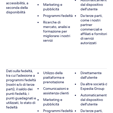
Automaticamente
accessibilità, a
Marketing e
dal dispositivo
seconda della
pubblicità
dell'utente
disponibilità
Programmi fedeltà
Da terze parti,
come i nostri
Ricerche di
partner
mercato, analisi e
commerciali e
formazione per
affiliati e fornitori
migliorare i nostri
di servizi
servizi
autorizzati
Dati sulla fedeltà,
Utilizzo della
Direttamente
tra cui l'adesione a
piattaforma e
dall'utente
programmi fedeltà
prenotazione
Da altre società di
(nostri e/o di terze
Comunicazioni e
Expedia Group
parti), il saldo dei
assistenza clienti
punti fedeltà, i
Automaticamente
punti guadagnati e
Marketing e
dal dispositivo
utilizzati, lo stato di
pubblicità
dell'utente
fedeltà
Programmi fedeltà
Da terze parti,