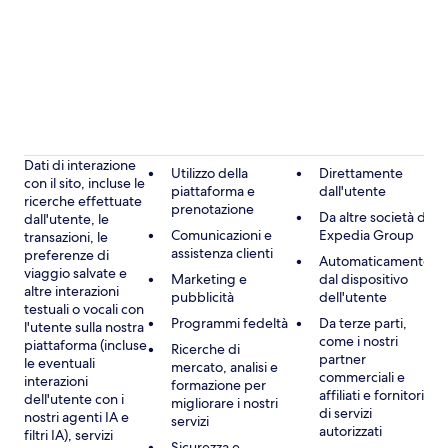
Dati di interazione
Utilizzo della
Direttamente
con il sito, incluse le
piattaforma e
dall'utente
ricerche effettuate
prenotazione
Da altre società di
dall'utente, le
Comunicazioni e
Expedia Group
transazioni, le
assistenza clienti
preferenze di
Automaticamente
viaggio salvate e
Marketing e
dal dispositivo
altre interazioni
pubblicità
dell'utente
testuali o vocali con
Programmi fedeltà
Da terze parti,
l'utente sulla nostra
come i nostri
piattaforma (incluse
Ricerche di
partner
le eventuali
mercato, analisi e
commerciali e
interazioni
formazione per
affiliati e fornitori
dell'utente con i
migliorare i nostri
di servizi
nostri agenti IA e
servizi
autorizzati
filtri IA), servizi
Sicurezza e