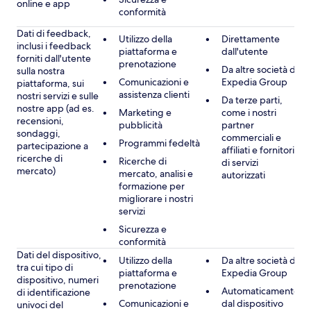
online e app
conformità
Dati di feedback,
Utilizzo della
Direttamente
inclusi i feedback
piattaforma e
dall'utente
forniti dall'utente
prenotazione
Da altre società di
sulla nostra
Comunicazioni e
Expedia Group
piattaforma, sui
assistenza clienti
nostri servizi e sulle
Da terze parti,
nostre app (ad es.
Marketing e
come i nostri
recensioni,
pubblicità
partner
sondaggi,
commerciali e
Programmi fedeltà
partecipazione a
affiliati e fornitori
ricerche di
Ricerche di
di servizi
mercato)
mercato, analisi e
autorizzati
formazione per
migliorare i nostri
servizi
Sicurezza e
conformità
Dati del dispositivo,
Utilizzo della
Da altre società di
tra cui tipo di
piattaforma e
Expedia Group
dispositivo, numeri
prenotazione
Automaticamente
di identificazione
Comunicazioni e
dal dispositivo
univoci del