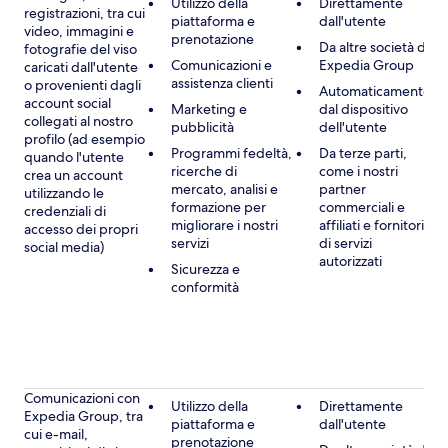
Utilizzo della
Direttamente
registrazioni, tra cui
piattaforma e
dall'utente
video, immagini e
prenotazione
Da altre società di
fotografie del viso
Comunicazioni e
Expedia Group
caricati dall'utente
assistenza clienti
o provenienti dagli
Automaticamente
account social
Marketing e
dal dispositivo
collegati al nostro
pubblicità
dell'utente
profilo (ad esempio
Programmi fedeltà,
Da terze parti,
quando l'utente
ricerche di
come i nostri
crea un account
mercato, analisi e
partner
utilizzando le
formazione per
commerciali e
credenziali di
migliorare i nostri
affiliati e fornitori
accesso dei propri
servizi
di servizi
social media)
autorizzati
Sicurezza e
conformità
Comunicazioni con
Utilizzo della
Direttamente
Expedia Group, tra
piattaforma e
dall'utente
cui e-mail,
prenotazione