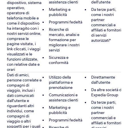
assistenza clienti
dell'utente
dispositivo, sistema
operativo,
Marketing e
Da terze parti,
operatore di
pubblicità
come i nostri
telefonia mobile e
partner
Programmi fedeltà
come il dispositivo
commerciali e
ha interagito con i
Ricerche di
affiliati e fornitori
nostri servizi online,
mercato, analisi e
di servizi
comprese le
formazione per
autorizzati*
pagine visitate, i
migliorare i nostri
link cliccati, i viaggi
servizi
visualizzati e le
Sicurezza e
funzioni utilizzate,
conformità
con relative date e
orari
Dati di amici,
Utilizzo della
Direttamente
persone correlate e
piattaforma e
dall'utente
compagni di
prenotazione
Da altre società di
viaggio, inclusi i
Comunicazioni e
Expedia Group
dati comunicati
assistenza clienti
dall'utente e
Da terze parti,
riguardanti altri
Marketing e
come i nostri
individui, come
pubblicità
partner
compagni di
commerciali e
Programmi fedeltà
viaggio o altri
affiliati e fornitori
soggetti per i quali
Ricerche di