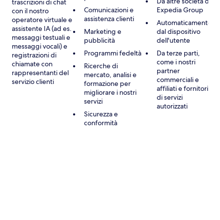
Da altre società di
trascrizioni di chat
Comunicazioni e
Expedia Group
con il nostro
assistenza clienti
operatore virtuale e
Automaticamente
assistente IA (ad es.
Marketing e
dal dispositivo
messaggi testuali e
pubblicità
dell'utente
messaggi vocali) e
Programmi fedeltà
Da terze parti,
registrazioni di
come i nostri
chiamate con
Ricerche di
partner
rappresentanti del
mercato, analisi e
commerciali e
servizio clienti
formazione per
affiliati e fornitori
migliorare i nostri
di servizi
servizi
autorizzati
Sicurezza e
conformità