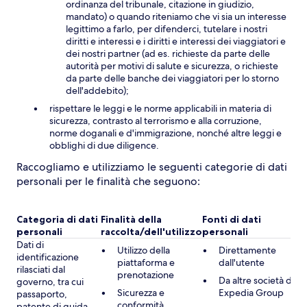
ordinanza del tribunale, citazione in giudizio,
mandato) o quando riteniamo che vi sia un interesse
legittimo a farlo, per difenderci, tutelare i nostri
diritti e interessi e i diritti e interessi dei viaggiatori e
dei nostri partner (ad es. richieste da parte delle
autorità per motivi di salute e sicurezza, o richieste
da parte delle banche dei viaggiatori per lo storno
dell'addebito);
rispettare le leggi e le norme applicabili in materia di
sicurezza, contrasto al terrorismo e alla corruzione,
norme doganali e d'immigrazione, nonché altre leggi e
obblighi di due diligence.
Raccogliamo e utilizziamo le seguenti categorie di dati
personali per le finalità che seguono:
Categoria di dati
Finalità della
Fonti di dati
Ba
personali
raccolta/dell'utilizzo
personali
ap
Dati di
Utilizzo della
Direttamente
identificazione
piattaforma e
dall'utente
rilasciati dal
prenotazione
Da altre società di
governo, tra cui
Sicurezza e
Expedia Group
passaporto,
conformità
patente di guida,