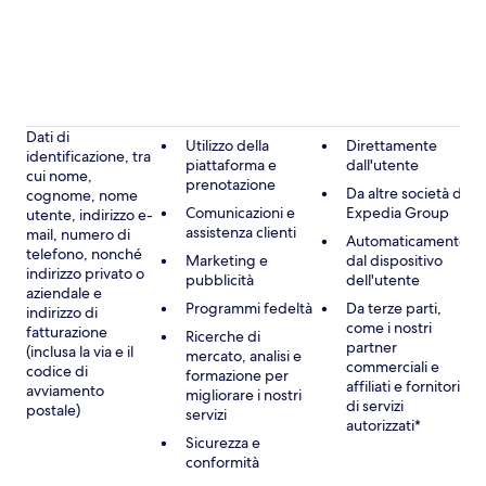
Dati di
Utilizzo della
Direttamente
identificazione, tra
piattaforma e
dall'utente
cui nome,
prenotazione
Da altre società di
cognome, nome
Comunicazioni e
Expedia Group
utente, indirizzo e-
assistenza clienti
mail, numero di
Automaticamente
telefono, nonché
Marketing e
dal dispositivo
indirizzo privato o
pubblicità
dell'utente
aziendale e
Programmi fedeltà
Da terze parti,
indirizzo di
come i nostri
fatturazione
Ricerche di
partner
(inclusa la via e il
mercato, analisi e
commerciali e
codice di
formazione per
affiliati e fornitori
avviamento
migliorare i nostri
di servizi
postale)
servizi
autorizzati*
Sicurezza e
conformità