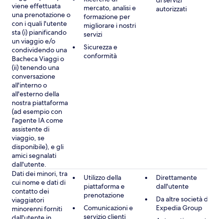
di servizi
viene effettuata
mercato, analisi e
autorizzati
una prenotazione o
formazione per
con i quali l'utente
migliorare i nostri
sta (i) pianificando
servizi
un viaggio e/o
Sicurezza e
condividendo una
conformità
Bacheca Viaggi o
(ii) tenendo una
conversazione
all'interno o
all'esterno della
nostra piattaforma
(ad esempio con
l'agente IA come
assistente di
viaggio, se
disponibile), e gli
amici segnalati
dall'utente.
Dati dei minori, tra
Utilizzo della
Direttamente
cui nome e dati di
piattaforma e
dall'utente
contatto dei
prenotazione
Da altre società di
viaggiatori
Comunicazioni e
Expedia Group
minorenni forniti
servizio clienti
dall'utente in