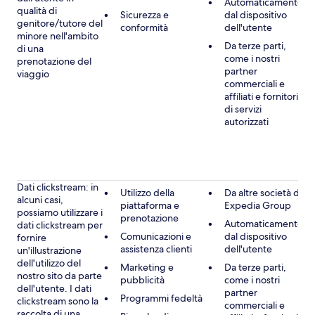
Automaticamente
qualità di
Sicurezza e
dal dispositivo
genitore/tutore del
conformità
dell'utente
minore nell'ambito
Da terze parti,
di una
come i nostri
prenotazione del
partner
viaggio
commerciali e
affiliati e fornitori
di servizi
autorizzati
Dati clickstream: in
Utilizzo della
Da altre società di
alcuni casi,
piattaforma e
Expedia Group
possiamo utilizzare i
prenotazione
Automaticamente
dati clickstream per
Comunicazioni e
dal dispositivo
fornire
assistenza clienti
dell'utente
un'illustrazione
dell'utilizzo del
Marketing e
Da terze parti,
nostro sito da parte
pubblicità
come i nostri
dell'utente. I dati
partner
Programmi fedeltà
clickstream sono la
commerciali e
raccolta di una