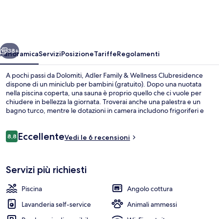
&
Wellness
Clubresidence
ietro
Avanti
38+
Panoramica
Servizi
Posizione
Tariffe
Regolamenti
A pochi passi da Dolomiti, Adler Family & Wellness Clubresidence
dispone di un miniclub per bambini (gratuito). Dopo una nuotata
nella piscina coperta, una sauna è proprio quello che ci vuole per
chiudere in bellezza la giornata. Troverai anche una palestra e un
bagno turco, mentre le dotazioni in camera includono frigoriferi e
microonde.
Recensioni
Eccellente
8,8
Vedi le 6 recensioni
8,8 su 10
Piscina coperta, con ingresso dalle 10:0
Servizi più richiesti
Piscina
Angolo cottura
Lavanderia self-service
Animali ammessi