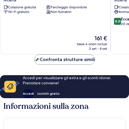
Moena
Moena
Colazione gratuita
Parcheggio disponibile
Colazi
Wi-Fi gratuito
Non fumatori
Anima
8.8
Ecc
8,8
su
20 r
10,
Eccellen
Il
161 €
20
prezzo
tasse e oneri inclusi
recensio
attuale
3 set - 4 set
è
161 €
Confronta strutture simili
Accedi per visualizzare gli extra e gli sconti idonei.
Prenotare conviene!
Accedi
Iscriviti gratis
Informazioni sulla zona