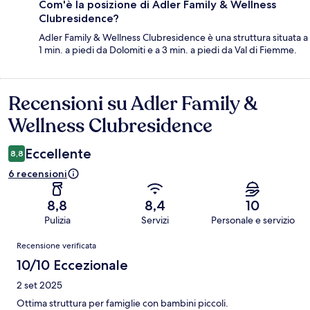
Com'è la posizione di Adler Family & Wellness
Clubresidence?
Adler Family & Wellness Clubresidence è una struttura situata a
1 min. a piedi da Dolomiti e a 3 min. a piedi da Val di Fiemme.
Recensioni su Adler Family &
Recensioni
Wellness Clubresidence
Eccellente
8,8
6 recensioni
8,8
8,4
10
Pulizia
Servizi
Personale e servizio
Recensioni
Recensione verificata
10/10 Eccezionale
2 set 2025
Ottima struttura per famiglie con bambini piccoli.