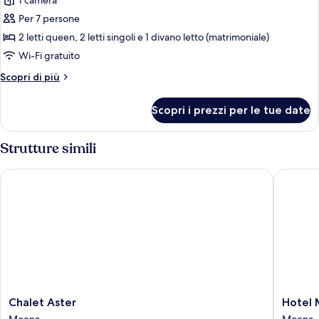
1 camera
foto
montagna
per
Per 7 persone
Appartamento
2 letti queen, 2 letti singoli e 1 divano letto (matrimoniale)
familiare,
Wi-Fi gratuito
3
Altri
Scopri di più
camere
dettagli
da
per
Scopri i prezzi per le tue date
Appartamento
letto
familiare,
3
Strutture simili
camere
da
Chalet Aster
Hotel M
letto
Chalet
Hotel
Chalet Aster
Hotel
Aster
Moena
Moena
Moena