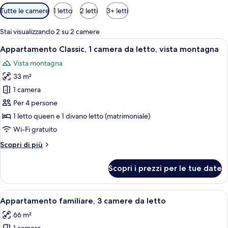
Filtri
Tutte le camere
1 letto
2 letti
3+ letti
disponibili
per
Stai visualizzando 2 su 2 camere
le
Apri
Una cassaforte in camera, Wi-Fi gratui
4
Appartamento Classic, 1 camera da letto, vista montagna
camere
tutte
Vista montagna
le
33 m²
foto
per
1 camera
Appartamento
Per 4 persone
Classic,
1 letto queen e 1 divano letto (matrimoniale)
1
Wi-Fi gratuito
camera
Altri
Scopri di più
da
dettagli
letto,
per
Scopri i prezzi per le tue date
vista
Appartamento
Classic,
montagna
1
Apri
Una cassaforte in camera, Wi-Fi gratui
4
camera
Appartamento familiare, 3 camere da letto
tutte
da
66 m²
letto,
le
vista