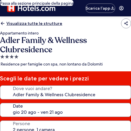
Passa alla sezione principale della pagina
Scarica l’app
Visualizza tutte le strutture
Appartamento intero
Adler Family & Wellness
Clubresidence
Struttura
a
Residence per famiglie con spa, non lontano da Dolomiti
4.0
stelle
Scegli le date per vedere i prezzi
Dove vuoi andare?
Date
Persone