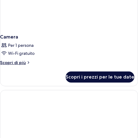
Camera
Per 1 persona
Wi-Fi gratuito
Altri
Scopri di più
dettagli
per
Scopri i prezzi per le tue date
Camera