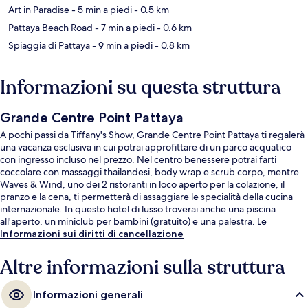
Art in Paradise
- 5 min a piedi
- 0.5 km
Pattaya Beach Road
- 7 min a piedi
- 0.6 km
Spiaggia di Pattaya
- 9 min a piedi
- 0.8 km
Informazioni su questa struttura
Grande Centre Point Pattaya
A pochi passi da Tiffany's Show, Grande Centre Point Pattaya ti regalerà
una vacanza esclusiva in cui potrai approfittare di un parco acquatico
con ingresso incluso nel prezzo. Nel centro benessere potrai farti
coccolare con massaggi thailandesi, body wrap e scrub corpo, mentre
Waves & Wind, uno dei 2 ristoranti in loco aperto per la colazione, il
pranzo e la cena, ti permetterà di assaggiare le specialità della cucina
internazionale. In questo hotel di lusso troverai anche una piscina
all'aperto, un miniclub per bambini (gratuito) e una palestra. Le
recensioni dei viaggiatori menzionano il personale gentile e le condizioni
Informazioni sui diritti di cancellazione
generali.
Altre informazioni sulla struttura
Informazioni generali