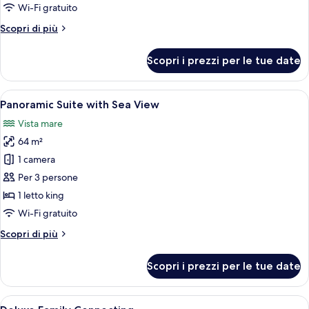
with
Wi-Fi gratuito
Sea
Altri
Scopri di più
View
dettagli
per
Scopri i prezzi per le tue date
Deluxe
Corner
with
Apri
Camera d'albergo moderna con un letto 
8
Sea
Panoramic Suite with Sea View
tutte
View
Vista mare
le
64 m²
foto
per
1 camera
Panoramic
Per 3 persone
Suite
1 letto king
with
Wi-Fi gratuito
Sea
Altri
Scopri di più
View
dettagli
per
Scopri i prezzi per le tue date
Panoramic
Suite
with
Apri
Una moderna camera d'albergo con due l
8
Sea