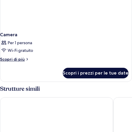
Camera
Per 1 persona
Wi-Fi gratuito
Altri
Scopri di più
dettagli
per
Scopri i prezzi per le tue date
Camera
Strutture simili
Grande Centre Point Space Pattaya
Holiday 