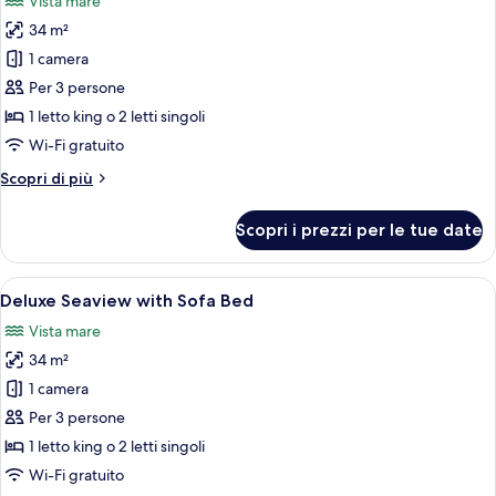
Vista mare
le
34 m²
foto
per
1 camera
Superior
Per 3 persone
Seaview
1 letto king o 2 letti singoli
with
Wi-Fi gratuito
Sofa
Altri
Scopri di più
Bed
dettagli
per
Scopri i prezzi per le tue date
Superior
Seaview
with
Apri
Una moderna camera d'albergo con un l
7
Sofa
Deluxe Seaview with Sofa Bed
tutte
Bed
Vista mare
le
34 m²
foto
per
1 camera
Deluxe
Per 3 persone
Seaview
1 letto king o 2 letti singoli
with
Wi-Fi gratuito
Sofa