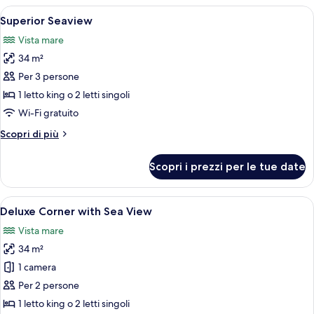
le
Apri
Camera d'albergo moderna con un letto
8
Superior Seaview
camere
tutte
Vista mare
le
34 m²
foto
per
Per 3 persone
Superior
1 letto king o 2 letti singoli
Seaview
Wi-Fi gratuito
Altri
Scopri di più
dettagli
per
Scopri i prezzi per le tue date
Superior
Seaview
Apri
Una camera d'albergo moderna con un le
7
Deluxe Corner with Sea View
tutte
Vista mare
le
34 m²
foto
per
1 camera
Deluxe
Per 2 persone
Corner
1 letto king o 2 letti singoli