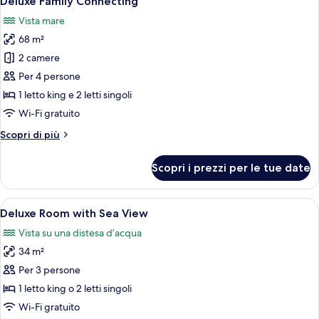
Deluxe Family Connecting
tutte
View
Vista mare
le
68 m²
foto
per
2 camere
Deluxe
Per 4 persone
Family
1 letto king e 2 letti singoli
Connecting
Wi-Fi gratuito
Altri
Scopri di più
dettagli
per
Scopri i prezzi per le tue date
Deluxe
Family
Connecting
Apri
Una moderna camera d'albergo con un am
9
Deluxe Room with Sea View
tutte
Vista su una distesa d’acqua
le
34 m²
foto
per
Per 3 persone
Deluxe
1 letto king o 2 letti singoli
Room
Wi-Fi gratuito