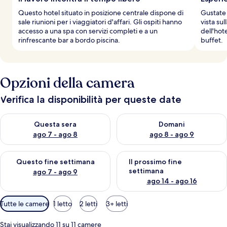
Questo hotel situato in posizione centrale dispone di
Gustate 
sale riunioni per i viaggiatori d'affari. Gli ospiti hanno
vista su
accesso a una spa con servizi completi e a un
dell'hot
rinfrescante bar a bordo piscina.
buffet.
Opzioni della camera
Verifica la disponibilità per queste date
Verifica la disponibilità per questa sera, ago 7 - ago 8
Verifica la disponibilità per d
Questa sera
Domani
ago 7 - ago 8
ago 8 - ago 9
Verifica la disponibilità per questo fine settimana, ago 7 - ago
Verifica la disponibilità per il
Questo fine settimana
Il prossimo fine
settimana
ago 7 - ago 9
ago 14 - ago 16
Filtri
Tutte le camere
1 letto
2 letti
3+ letti
disponibili
per
Stai visualizzando 11 su 11 camere