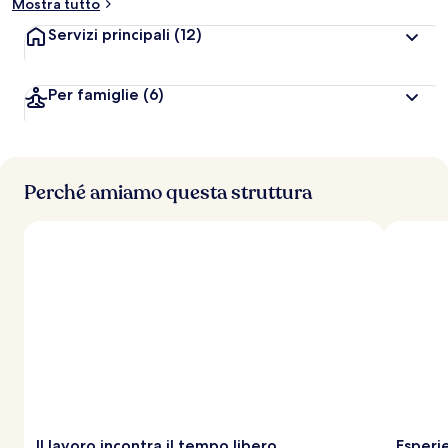
Mostra tutto
Servizi principali
(12)
Per famiglie
(6)
Perché amiamo questa struttura
Il lavoro incontra il tempo libero
Esperi