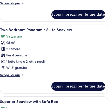
with
Altri
Scopri di più
Sea
dettagli
View
per
Scopri i prezzi per le tue date
Deluxe
Room
with
Apri
Una camera d'albergo moderna con un 
7
Sea
Two Bedroom Panoramic Suite Seaview
tutte
View
Vista mare
le
98 m²
foto
per
2 camere
Two
Per 4 persone
Bedroom
1 letto king e 2 letti singoli
Panoramic
Wi-Fi gratuito
Suite
Altri
Scopri di più
Seaview
dettagli
per
Scopri i prezzi per le tue date
Two
Bedroom
Panoramic
Apri
Una camera d'albergo moderna con due 
8
Suite
Superior Seaview with Sofa Bed
tutte
Seaview