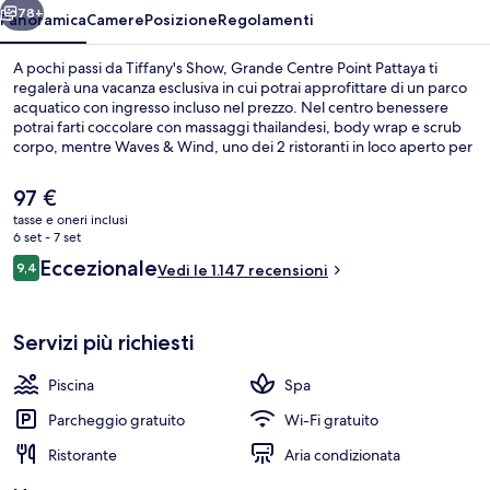
78+
Panoramica
Camere
Posizione
Regolamenti
A pochi passi da Tiffany's Show, Grande Centre Point Pattaya ti
regalerà una vacanza esclusiva in cui potrai approfittare di un parco
acquatico con ingresso incluso nel prezzo. Nel centro benessere
potrai farti coccolare con massaggi thailandesi, body wrap e scrub
corpo, mentre Waves & Wind, uno dei 2 ristoranti in loco aperto per
la colazione, il pranzo e la cena, ti permetterà di assaggiare le
specialità della cucina internazionale. In questo hotel di lusso
Il
97 €
troverai anche una piscina all'aperto, un miniclub per bambini
prezzo
tasse e oneri inclusi
(gratuito) e una palestra. Le recensioni dei viaggiatori menzionano il
attuale
6 set - 7 set
personale gentile e le condizioni generali.
Parco acquatico
è
Recensioni
Eccezionale
9,4
Vedi le 1.147 recensioni
97 €
9,4 su 10
Servizi più richiesti
Piscina
Spa
Parcheggio gratuito
Wi-Fi gratuito
Ristorante
Aria condizionata