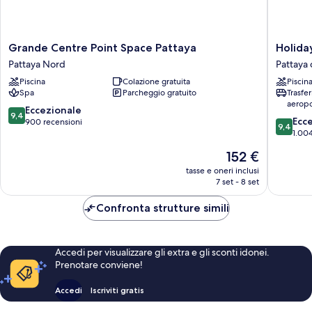
Grande
Holiday
Grande Centre Point Space Pattaya
Holida
Centre
Inn
Pattaya Nord
Pattaya 
Point
Pattaya
Piscina
Colazione gratuita
Piscin
Space
by
Spa
Parcheggio gratuito
Trasfe
Pattaya
IHG
aeropo
Pattaya
Pattaya
9.4
Eccezionale
9,4
9.4
Nord
centro
Ecc
su
900 recensioni
9,4
su
1.004
10,
10,
Eccezionale,
Il
152 €
Eccezion
900
prezzo
1.004
tasse e oneri inclusi
recensioni
attuale
7 set - 8 set
recensio
è
152 €
Confronta strutture simili
Accedi per visualizzare gli extra e gli sconti idonei.
Prenotare conviene!
Accedi
Iscriviti gratis