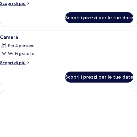
Altri
Scopri di più
Bed
dettagli
per
Scopri i prezzi per le tue date
Deluxe
Seaview
with
Apri
Una camera d'hotel moderna con un gran
7
Sofa
Camera
tutte
Bed
Per 4 persone
le
Wi-Fi gratuito
foto
per
Altri
Scopri di più
dettagli
Camera
per
Scopri i prezzi per le tue date
Camera