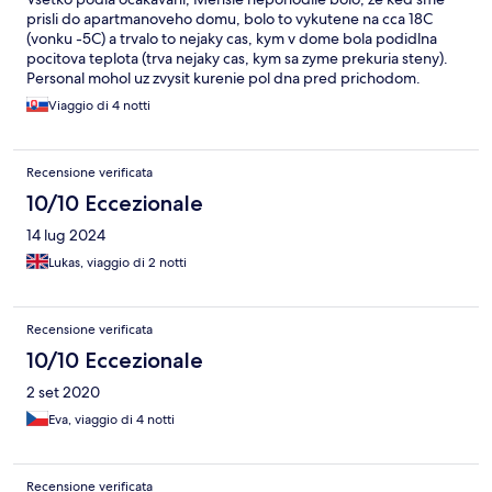
prisli do apartmanoveho domu, bolo to vykutene na cca 18C
(vonku -5C) a trvalo to nejaky cas, kym v dome bola podidlna
pocitova teplota (trva nejaky cas, kym sa zyme prekuria steny).
Personal mohol uz zvysit kurenie pol dna pred prichodom.
Trochu pomohlo, ze v domku dol krb, a tam sa dalo rychlo
Viaggio di 4 notti
zakurit. Inac cisty a krasny hotel s dobrou kuchynou. Vyborne na
lyzovanie. Wellness sme nevyuzili.
Recensione verificata
10/10 Eccezionale
14 lug 2024
Lukas, viaggio di 2 notti
Recensione verificata
10/10 Eccezionale
2 set 2020
Eva, viaggio di 4 notti
Recensione verificata