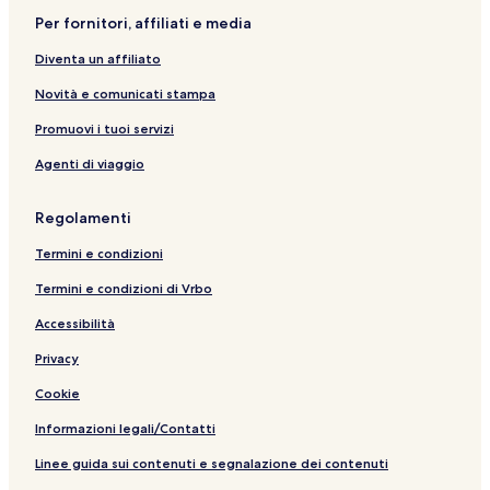
n
i
z
Per fornitori, affiliati e media
e
o
i
:
n
o
Diventa un affiliato
S
e
n
t
:
e
Novità e comunicati stampa
a
V
:
r
i
H
Promuovi i tuoi servizi
e
l
o
Agenti di viaggio
H
l
t
a
a
e
m
i
l
Regolamenti
r
n
O
y
S
n
Termini e condizioni
M
t
d
o
a
r
Termini e condizioni di Vrbo
s
r
á
l
e
š
Accessibilità
5
H
z
Privacy
9
a
B
0
m
e
Cookie
C
r
s
o
y
k
Informazioni legali/Contatti
m
N
y
f
e
d
Linee guida sui contenuti e segnalazione dei contenuti
o
a