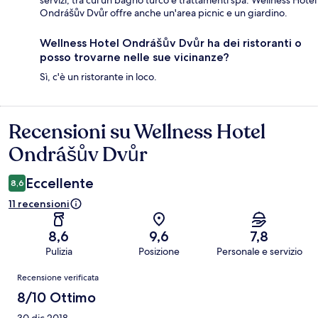
Ondrášův Dvůr offre anche un'area picnic e un giardino.
Wellness Hotel Ondrášův Dvůr ha dei ristoranti o
posso trovarne nelle sue vicinanze?
Sì, c'è un ristorante in loco.
Recensioni su Wellness Hotel
Recensioni
Ondrášův Dvůr
Eccellente
8,6
11 recensioni
8,6
9,6
7,8
Pulizia
Posizione
Personale e servizio
Recensioni
Recensione verificata
8/10 Ottimo
30 dic 2018