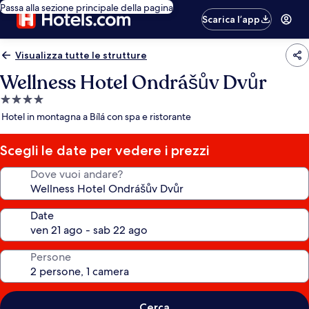
Passa alla sezione principale della pagina
Scarica l’app
Visualizza tutte le strutture
Wellness Hotel Ondrášův Dvůr
Struttura
a
Hotel in montagna a Bílá con spa e ristorante
4.0
stelle
Scegli le date per vedere i prezzi
Dove vuoi andare?
Date
Persone
Cerca