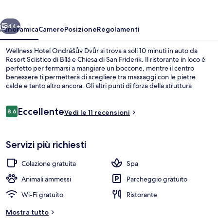
Dvůr
ietro
Avanti
44+
Panoramica
Camere
Posizione
Regolamenti
Wellness Hotel Ondrášův Dvůr si trova a soli 10 minuti in auto da
Resort Sciistico di Bílá e Chiesa di San Friderik. Il ristorante in loco è
perfetto per fermarsi a mangiare un boccone, mentre il centro
benessere ti permetterà di scegliere tra massaggi con le pietre
calde e tanto altro ancora. Gli altri punti di forza della struttura
includono un bar/lounge, un centro fitness e un bagno turco.
Recensioni
Eccellente
8,6
Vedi le 11 recensioni
8,6 su 10
Idromassaggio all'aperto
Servizi più richiesti
Colazione gratuita
Spa
Animali ammessi
Parcheggio gratuito
Wi-Fi gratuito
Ristorante
Mostra tutto