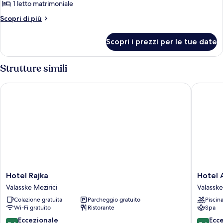
1 letto matrimoniale
foto
per
Altri
Scopri di più
dettagli
Deluxe
per
Double
Scopri i prezzi per le tue date
Deluxe
Room,
Double
Terrace
Room,
Strutture simili
Terrace
Hotel Rajka
Hotel Ab
Hotel
Hotel
Hotel Rajka
Hotel 
Rajka
Abácie
Valasske Mezirici
Valasske
Valasske
&
Colazione gratuita
Parcheggio gratuito
Piscin
Mezirici
Wellnes
Wi-Fi gratuito
Ristorante
Spa
Valasske
Mezirici
9.4
8.6
Eccezionale
Ecc