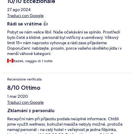
10/10 Eccezionale
27 ago 2024
Traduci con Google
Rádi se vrátíme 👍
Pobyt se nám velice líbil. Naše očekávání se splnilo. Prostředí
bylo čisté a klidné, personál byl vstřícný a usměvavý. Věkový
limit 15+ nám naprosto vyhovuje a rádi zase přijedeme.
Doporučení: nabízejte, prosím, porce vašeho skvělého jídla i v
menší váhové kategorii.
Radek, viaggio di 1 notte
Recensione verificata
8/10 Ottimo
1 mar 2020
Traduci con Google
Zklamání z personálu
Recepční nám při příjezdu podala neúplné informace. Chtěli
jsme využít wellness, bohužel masáže nebyly možné, protože
nemají personál - na celý hotel + veřejnost je jedna filipínka,