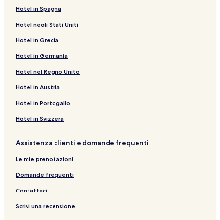
n
g
a
Hotel in Spagna
a
i
g
d
n
i
Hotel negli Stati Uniti
e
a
n
l
d
a
Hotel in Grecia
l
e
d
a
l
e
Hotel in Germania
s
l
l
Hotel nel Regno Unito
e
a
l
g
s
a
Hotel in Austria
u
e
s
e
g
e
Hotel in Portogallo
n
u
g
t
e
u
Hotel in Svizzera
e
n
e
d
t
n
Assistenza clienti e domande frequenti
e
e
t
s
d
e
Le mie prenotazioni
t
e
d
i
s
e
Domande frequenti
n
t
s
a
i
t
Contattaci
z
n
i
i
a
n
Scrivi una recensione
o
z
a