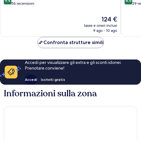
9,4
8,6
su
su
56 recensioni
29 r
10,
10,
Eccezionale,
Eccellen
Il
124 €
56
29
prezzo
tasse e oneri inclusi
recensioni
recensio
attuale
9 ago - 10 ago
è
124 €
Confronta strutture simili
Accedi per visualizzare gli extra e gli sconti idonei.
Prenotare conviene!
Accedi
Iscriviti gratis
Informazioni sulla zona