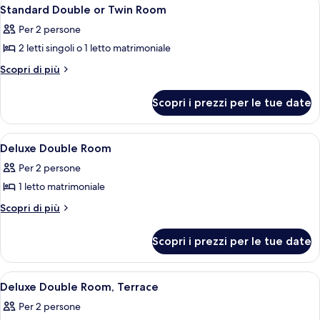
Apri
6
Standard Double or Twin Room
camere
tutte
Per 2 persone
le
2 letti singoli o 1 letto matrimoniale
foto
per
Altri
Scopri di più
dettagli
Standard
per
Double
Scopri i prezzi per le tue date
Standard
or
Double
Twin
or
Apri
Una camera da letto con un letto, como
4
Twin
Room
Deluxe Double Room
tutte
Room
Per 2 persone
le
1 letto matrimoniale
foto
per
Altri
Scopri di più
dettagli
Deluxe
per
Double
Scopri i prezzi per le tue date
Deluxe
Room
Double
Room
Apri
Una camera da letto con due letti, una 
5
Deluxe Double Room, Terrace
tutte
Per 2 persone
le