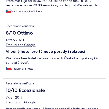
která masíruje od 14:00-20:00. Takže stihne max. 5 lidí. Z
restaurace nás ve 20:33 servírka vyhodila, protože vaří jen do
20:30. Tuto informaci nám nikdo při příjezdu nesdělil. Tak jsme
Martina, viaggio di 2 notti
hledali v rozsahu 10 km otevřenou restauraci - bez úspěchu. Ale
doporučuji skvělé bistro Domovinka - paní, přestože za 10 min.
zavírala by nám snesla modré z nebe. Prostředí Ondrášova
Recensione verificata
dvoru krásné, ale personál a služby obrovské zklamání.
8/10 Ottimo
17 feb 2020
Traduci con Google
Vhodný hotel pro týmové porady i rekreaci
Pěkný wellnes hotel Parkování v místě. Česká kuchyně - vyšší
cenová úroveň.
Viaggio di 1 notte
Recensione verificata
10/10 Eccezionale
7 gen 2019
Traduci con Google
Vsetko podla ocakavani, Mensie nepohodlie bolo, ze ked sme