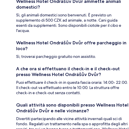
Wellness Hotel Ondrášův Dvůr ammette animali
domestici?
Sì, gli animali domestici sono benvenuti. È previsto un
supplemento di 500 CZK ad animale, a notte. Cani guida
esenti da supplementi. Sono disponibili ciotole per il cibo e
l'acqua.
Wellness Hotel Ondrášův Dvůr offre parcheggio in
loco?
Sì, troverai parcheggio gratuito non assistito.
A che ora si effettuano il check-in e il check-out
presso Wellness Hotel Ondrášův Dvůr?
Puoi effettuare il check-in in questa fascia oraria: 14:00- 22:00.
Il check-out va effettuato entro le 10:00. La struttura offre
check-in e check-out senza contatti.
Quali attività sono disponibili presso Wellness Hotel
Ondrášův Dvůr e nelle vicinanze?
Divertiti partecipando alle vicine attività invernali quali sci di
fondo. Regalati un trattamento nella spa o approfitta degli altri
servizi, tra cui un bagno turco e trattamenti spa. Wellness Hotel