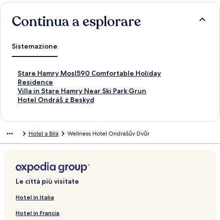
Continua a esplorare
Sistemazione
L
Stare Hamry Mosl590 Comfortable Holiday
i
Residence
n
L
Villa in Stare Hamry Near Ski Park Grun
k
i
L
Hotel Ondráš z Beskyd
c
n
i
h
k
n
e
c
k
Hotel a Bílá
Wellness Hotel Ondrášův Dvůr
a
h
c
p
e
h
r
a
e
e
p
a
l
r
p
a
e
r
Le città più visitate
p
l
e
a
a
l
Hotel in Italia
g
p
a
Hotel in Francia
i
a
p