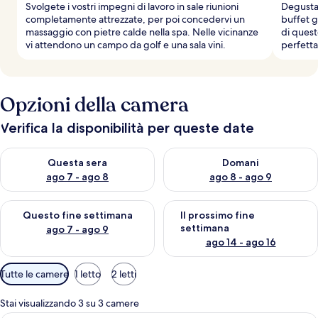
Svolgete i vostri impegni di lavoro in sale riunioni
Degustaz
completamente attrezzate, per poi concedervi un
buffet g
massaggio con pietre calde nella spa. Nelle vicinanze
di quest
vi attendono un campo da golf e una sala vini.
perfetta
Opzioni della camera
Verifica la disponibilità per queste date
Verifica la disponibilità per questa sera, ago 7 - ago 8
Verifica la disponibilità per d
Questa sera
Domani
ago 7 - ago 8
ago 8 - ago 9
Verifica la disponibilità per questo fine settimana, ago 7 - ago
Verifica la disponibilità per il
Questo fine settimana
Il prossimo fine
settimana
ago 7 - ago 9
ago 14 - ago 16
Filtri
Tutte le camere
1 letto
2 letti
disponibili
per
Stai visualizzando 3 su 3 camere
le
Camera da letto con un letto in legn