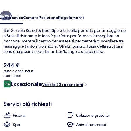
&
Beer
ietro
Avanti
Spa
60+
Panoramica
Camere
Posizione
Regolamenti
San Servolo Resort & Beer Spa è la scelta perfetta per un soggiorno
a Buie. Il ristorante in loco è perfetto per fermarsi a mangiare un
boccone, mentre il centro benessere ti permetterà di scegliere tra
massaggi e tanto altro ancora. Gli altri punti di forza della struttura
sono una piscina coperta, un bar/lounge e una palestra.
Il
244 €
prezzo
tasse e oneri inclusi
attuale
1 set - 2 set
Vista balcone
è
Recensioni
Eccezionale
9,4
Vedi le 33 recensioni
244 €
9,4 su 10
Servizi più richiesti
Piscina
Colazione gratuita
Spa
Animali ammessi