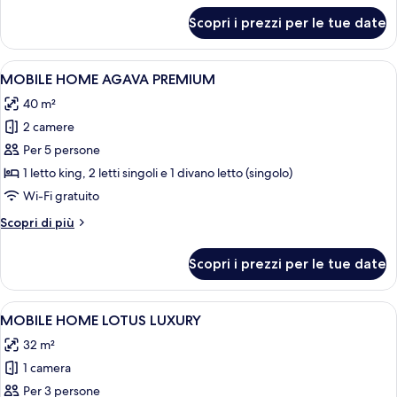
per
Scopri i prezzi per le tue date
MOBILE
HOME
LOTUS
Apri
Una cucina moderna con una grande iso
6
PREMIUM
MOBILE HOME AGAVA PREMIUM
tutte
40 m²
le
2 camere
foto
per
Per 5 persone
MOBILE
1 letto king, 2 letti singoli e 1 divano letto (singolo)
HOME
Wi-Fi gratuito
AGAVA
Altri
Scopri di più
PREMIUM
dettagli
per
Scopri i prezzi per le tue date
MOBILE
HOME
AGAVA
Apri
Patio moderno all'aperto con idromass
9
PREMIUM
MOBILE HOME LOTUS LUXURY
tutte
32 m²
le
1 camera
foto
per
Per 3 persone