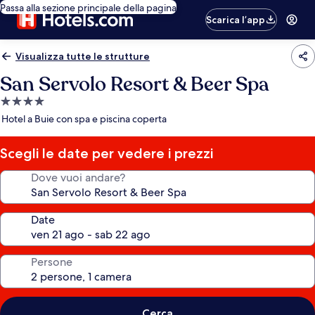
Passa alla sezione principale della pagina
Scarica l’app
Visualizza tutte le strutture
San Servolo Resort & Beer Spa
Struttura
a
Hotel a Buie con spa e piscina coperta
4.0
stelle
Scegli le date per vedere i prezzi
Dove vuoi andare?
Date
Persone
Cerca