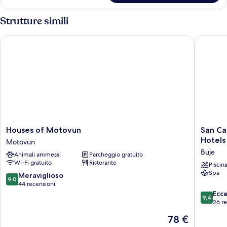
Strutture simili
Houses of Motovun
San Canz
Houses
San
Houses of Motovun
San Ca
of
Canzian
Hotels
Motovun
Motovun
Hotel
Buje
Animali ammessi
Parcheggio gratuito
Motovun
&
Wi-Fi gratuito
Ristorante
Residen
Piscin
Spa
-
9.0
Meraviglioso
9,0
Small
su
44 recensioni
Luxury
10,
9.4
Ecc
9,4
Hotels
Meraviglioso,
su
26 r
of
44
10,
Il
78 €
the
recensioni
Eccezion
prezzo