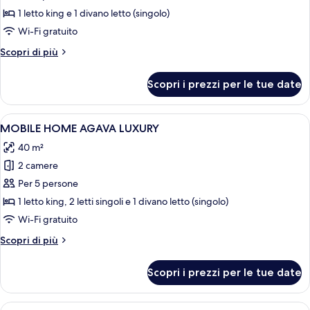
MOBILE
1 letto king e 1 divano letto (singolo)
HOME
Wi-Fi gratuito
LOTUS
Altri
Scopri di più
LUXURY
dettagli
per
Scopri i prezzi per le tue date
MOBILE
HOME
LOTUS
Apri
Patio moderno all'aperto con idromass
9
LUXURY
MOBILE HOME AGAVA LUXURY
tutte
40 m²
le
2 camere
foto
per
Per 5 persone
MOBILE
1 letto king, 2 letti singoli e 1 divano letto (singolo)
HOME
Wi-Fi gratuito
AGAVA
Altri
Scopri di più
LUXURY
dettagli
per
Scopri i prezzi per le tue date
MOBILE
HOME
AGAVA
Apri
Minibar, una cassaforte in camera, una