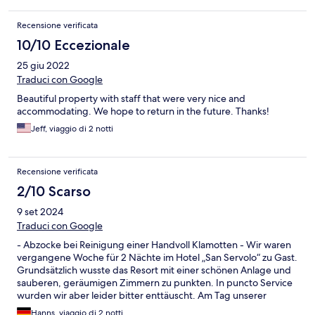
Recensione verificata
10/10 Eccezionale
25 giu 2022
Traduci con Google
Beautiful property with staff that were very nice and
accommodating. We hope to return in the future. Thanks!
Jeff, viaggio di 2 notti
Recensione verificata
2/10 Scarso
9 set 2024
Traduci con Google
- Abzocke bei Reinigung einer Handvoll Klamotten - Wir waren
vergangene Woche für 2 Nächte im Hotel „San Servolo“ zu Gast.
Grundsätzlich wusste das Resort mit einer schönen Anlage und
sauberen, geräumigen Zimmern zu punkten. In puncto Service
wurden wir aber leider bitter enttäuscht. Am Tag unserer
Anreise haben wir eine Handvoll Wäsche in die Reinigung
Hanns, viaggio di 2 notti