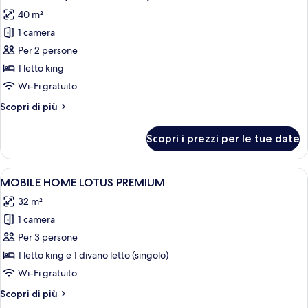
tutte
Servolo)
40 m²
le
1 camera
foto
per
Per 2 persone
Suite
1 letto king
Junior
Wi-Fi gratuito
(Villa
Altri
Scopri di più
Romantica)
dettagli
per
Scopri i prezzi per le tue date
Suite
Junior
(Villa
Apri
Una cucina moderna con una grande iso
6
Romantica)
MOBILE HOME LOTUS PREMIUM
tutte
32 m²
le
1 camera
foto
per
Per 3 persone
MOBILE
1 letto king e 1 divano letto (singolo)
HOME
Wi-Fi gratuito
LOTUS
Altri
Scopri di più
PREMIUM
dettagli