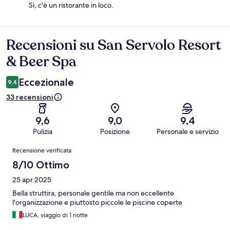
Sì, c'è un ristorante in loco.
Recensioni su San Servolo Resort
Recensioni
& Beer Spa
Eccezionale
9,4
33 recensioni
9,6
9,0
9,4
Pulizia
Posizione
Personale e servizio
Recensioni
Recensione verificata
8/10 Ottimo
25 apr 2025
Bella struttira, personale gentile ma non eccellente
l'organizzazione e piuttosto piccole le piscine coperte
LUCA, viaggio di 1 notte