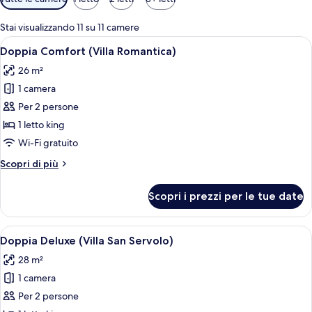
disponibili
per
Stai visualizzando 11 su 11 camere
le
Apri
Doppia Comfort (Villa Romantica) | Min
6
Doppia Comfort (Villa Romantica)
camere
tutte
26 m²
le
1 camera
foto
per
Per 2 persone
Doppia
1 letto king
Comfort
Wi-Fi gratuito
(Villa
Altri
Scopri di più
Romantica)
dettagli
per
Scopri i prezzi per le tue date
Doppia
Comfort
(Villa
Apri
Minibar, una cassaforte in camera, una
7
Romantica)
Doppia Deluxe (Villa San Servolo)
tutte
28 m²
le
1 camera
foto
per
Per 2 persone