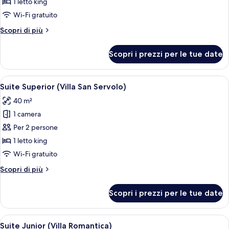
Doppia
1 letto king
Deluxe
Wi-Fi gratuito
(Villa
Altri
Scopri di più
San
dettagli
Servolo)
per
Scopri i prezzi per le tue date
Doppia
Deluxe
(Villa
Apri
Una camera d'albergo moderna con un l
5
San
Suite Superior (Villa San Servolo)
tutte
Servolo)
40 m²
le
1 camera
foto
per
Per 2 persone
Suite
1 letto king
Superior
Wi-Fi gratuito
(Villa
Altri
Scopri di più
San
dettagli
Servolo)
per
Scopri i prezzi per le tue date
Suite
Superior
(Villa
Apri
Camera d'albergo con un letto grande,
6
San
Suite Junior (Villa Romantica)