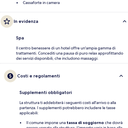
Cassaforte in camera
In evidenza
Spa
Il centro benessere di un hotel offre un'ampia gamma di
trattamenti. Concediti una pausa di puro relax approfittando
dei servizi disponibili, che includono massaggi.
Costi e regolamenti
Supplementi obbligatori
La struttura ti addebiterà i seguenti costi all'arrivo o alla
partenza. I supplementi potrebbero includere le tasse
applicabili:
Il comune impone una
tassa di soggiorno
che dovrà
essere versata alla struttura. L'importo varia in base alla