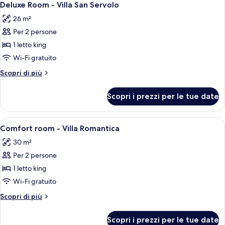
5
LUXURY
Deluxe Room - Villa San Servolo
tutte
26 m²
le
Per 2 persone
foto
per
1 letto king
Deluxe
Wi-Fi gratuito
Room
Altri
Scopri di più
-
dettagli
Villa
per
Scopri i prezzi per le tue date
Deluxe
San
Room
Servolo
-
Apri
Minibar, una cassaforte in camera, una
5
Villa
Comfort room - Villa Romantica
tutte
San
30 m²
Servolo
le
Per 2 persone
foto
per
1 letto king
Comfort
Wi-Fi gratuito
room
Altri
Scopri di più
-
dettagli
Villa
per
Scopri i prezzi per le tue date
Comfort