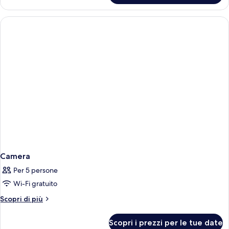
Romantica
room
-
Villa
Romantica
Camera
Per 5 persone
Wi-Fi gratuito
Altri
Scopri di più
dettagli
per
Scopri i prezzi per le tue date
Camera