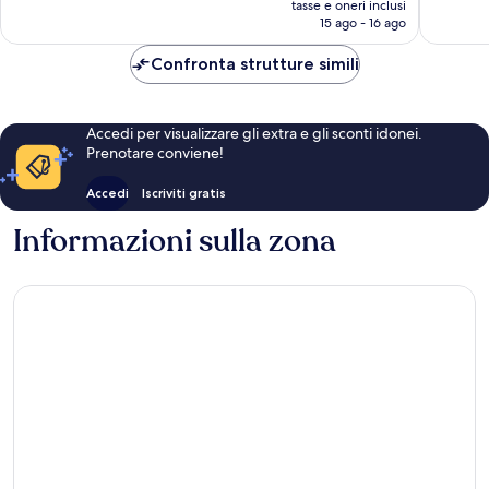
World
26
tasse e oneri inclusi
attuale
15 ago - 16 ago
Buje
recensio
è
78 €
Confronta strutture simili
Accedi per visualizzare gli extra e gli sconti idonei.
Prenotare conviene!
Accedi
Iscriviti gratis
Informazioni sulla zona