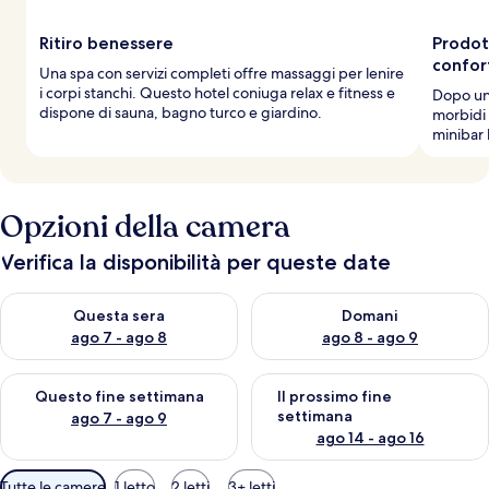
Ritiro benessere
Prodot
confor
Una spa con servizi completi offre massaggi per lenire
i corpi stanchi. Questo hotel coniuga relax e fitness e
Dopo una
dispone di sauna, bagno turco e giardino.
morbidi 
minibar b
Opzioni della camera
Verifica la disponibilità per queste date
Verifica la disponibilità per questa sera, ago 7 - ago 8
Verifica la disponibilità per d
Questa sera
Domani
ago 7 - ago 8
ago 8 - ago 9
Verifica la disponibilità per questo fine settimana, ago 7 - ago
Verifica la disponibilità per il
Questo fine settimana
Il prossimo fine
settimana
ago 7 - ago 9
ago 14 - ago 16
Filtri
Tutte le camere
1 letto
2 letti
3+ letti