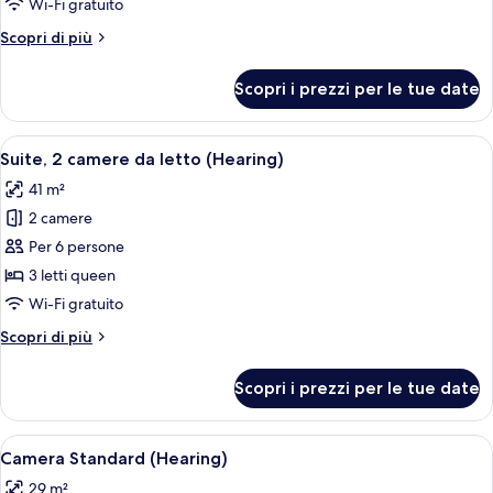
Wi-Fi gratuito
vista
Altri
Scopri di più
piscina
dettagli
(Hearing)
per
Scopri i prezzi per le tue date
Camera
Standard,
vista
Apri
Camera d'albergo con due letti, un gran
8
piscina
Suite, 2 camere da letto (Hearing)
tutte
(Hearing)
41 m²
le
2 camere
foto
per
Per 6 persone
Suite,
3 letti queen
2
Wi-Fi gratuito
camere
Altri
Scopri di più
da
dettagli
letto
per
Scopri i prezzi per le tue date
Suite,
(Hearing)
2
camere
Apri
Camera d'albergo con due letti, ognuno
7
da
Camera Standard (Hearing)
tutte
letto
29 m²