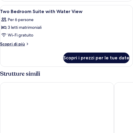
(Mobility,
camere
Apri
Una camera da letto moderna con due le
Roll-
4
da
Two Bedroom Suite with Water View
tutte
letto
in
Per 6 persone
(Mobility,
le
Shower)
Roll-
3 letti matrimoniali
foto
in
per
Wi-Fi gratuito
Shower)
Two
Altri
Scopri di più
Bedroom
dettagli
per
Suite
Scopri i prezzi per le tue date
Two
with
Bedroom
Water
Suite
Strutture simili
View
with
Water
Universal's Endless Summer Resort - Dockside Inn and Suites
Universa
View