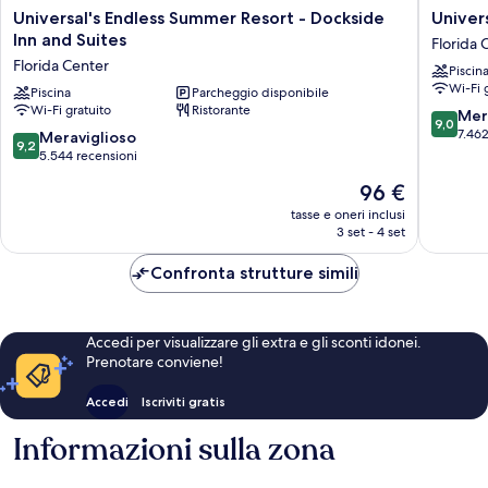
Universal's
Universa
Universal's Endless Summer Resort - Dockside
Univer
Endless
Cabana
Inn and Suites
Florida 
Summer
Bay
Florida Center
Piscin
Resort
Beach
Wi-Fi 
-
Piscina
Parcheggio disponibile
Resort
Wi-Fi gratuito
Ristorante
Dockside
Florida
9.0
Mer
9,0
Inn
Center
su
7.462
9.2
Meraviglioso
9,2
and
10,
su
5.544 recensioni
Suites
Meravigl
10,
Il
96 €
Florida
7.462
Meraviglioso,
prezzo
Center
recensio
5.544
tasse e oneri inclusi
attuale
3 set - 4 set
recensioni
è
96 €
Confronta strutture simili
Accedi per visualizzare gli extra e gli sconti idonei.
Prenotare conviene!
Accedi
Iscriviti gratis
Informazioni sulla zona