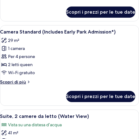
(Includes
dettagli
Early
per
Scopri i prezzi per le tue date
Camera,
Park
vista
Admission*)
piscina
Apri
Camera d'albergo con due letti, ognuno
6
(Includes
Camera Standard (Includes Early Park Admission*)
tutte
Early
29 m²
Park
le
Admission*)
1 camera
foto
per
Per 4 persone
Camera
2 letti queen
Standard
Wi-Fi gratuito
(Includes
Altri
Scopri di più
Early
dettagli
Park
per
Scopri i prezzi per le tue date
Camera
Admission*)
Standard
(Includes
Apri
Camera d'albergo con due letti, un gran
12
Early
Suite, 2 camere da letto (Water View)
tutte
Park
Vista su una distesa d’acqua
Admission*)
le
41 m²
foto