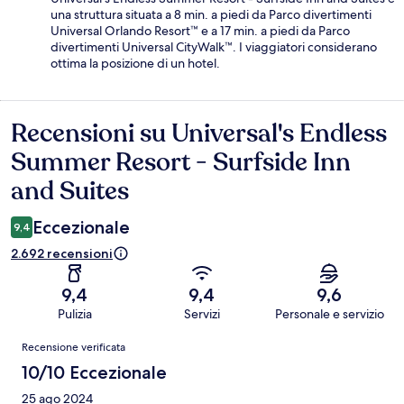
una struttura situata a 8 min. a piedi da Parco divertimenti
Universal Orlando Resort™ e a 17 min. a piedi da Parco
divertimenti Universal CityWalk™. I viaggiatori considerano
ottima la posizione di un hotel.
Recensioni su Universal's Endless
Recensioni
Summer Resort - Surfside Inn
and Suites
Eccezionale
9,4
2.692 recensioni
9,4
9,4
9,6
Pulizia
Servizi
Personale e servizio
Recensioni
Recensione verificata
10/10 Eccezionale
25 ago 2024