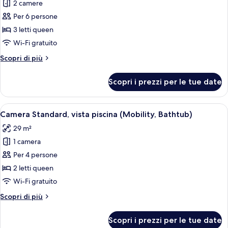
per
2 camere
Suite,
Per 6 persone
2
3 letti queen
camere
Wi-Fi gratuito
da
Altri
Scopri di più
letto
dettagli
(Water
per
Scopri i prezzi per le tue date
View)
Suite,
2
camere
Apri
Camera d'albergo con due letti, ognuno
5
da
Camera Standard, vista piscina (Mobility, Bathtub)
tutte
letto
29 m²
(Water
le
View)
1 camera
foto
per
Per 4 persone
Camera
2 letti queen
Standard,
Wi-Fi gratuito
vista
Altri
Scopri di più
piscina
dettagli
(Mobility,
per
Scopri i prezzi per le tue date
Camera
Bathtub)