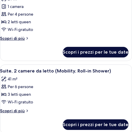
(Hearing)
le
1 camera
foto
per
Per 4 persone
Camera
2 letti queen
Standard
Wi-Fi gratuito
(Hearing)
Altri
Scopri di più
dettagli
per
Scopri i prezzi per le tue date
Camera
Standard
(Hearing)
Apri
Camera d'albergo con due letti, un gran
6
Suite, 2 camere da letto (Mobility, Roll-in Shower)
tutte
41 m²
le
Per 6 persone
foto
per
3 letti queen
Suite,
Wi-Fi gratuito
2
Altri
Scopri di più
camere
dettagli
da
per
Scopri i prezzi per le tue date
Suite,
letto
2