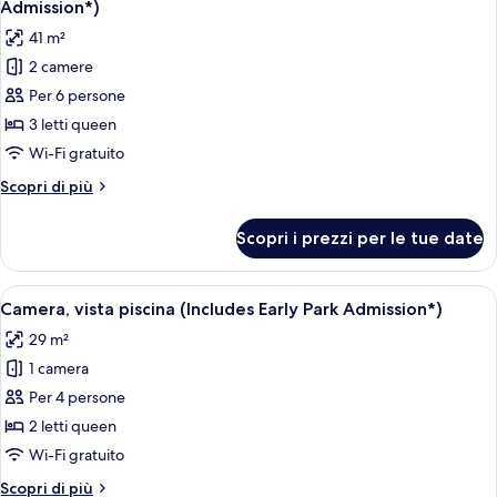
Admission*)
letto
Admission*)
(Includes
le
41 m²
Early
foto
Park
2 camere
per
Admission*)
Per 6 persone
Suite,
2
3 letti queen
camere
Wi-Fi gratuito
da
Altri
Scopri di più
letto,
dettagli
vista
per
Scopri i prezzi per le tue date
Suite,
piscina
2
(Includes
camere
Apri
Camera d'albergo con due letti, ognuno
Early
9
da
Camera, vista piscina (Includes Early Park Admission*)
tutte
letto,
Park
29 m²
vista
le
Admission*)
piscina
1 camera
foto
(Includes
per
Per 4 persone
Early
Camera,
Park
2 letti queen
Admission*)
vista
Wi-Fi gratuito
piscina
Altri
Scopri di più