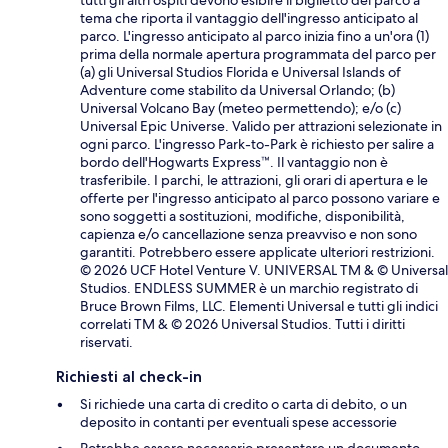
tutti gli altri ospiti devono esibire il biglietto del parco a
tema che riporta il vantaggio dell'ingresso anticipato al
parco. L'ingresso anticipato al parco inizia fino a un'ora (1)
prima della normale apertura programmata del parco per
(a) gli Universal Studios Florida e Universal Islands of
Adventure come stabilito da Universal Orlando; (b)
Universal Volcano Bay (meteo permettendo); e/o (c)
Universal Epic Universe. Valido per attrazioni selezionate in
ogni parco. L'ingresso Park-to-Park è richiesto per salire a
bordo dell'Hogwarts Express™. Il vantaggio non è
trasferibile. I parchi, le attrazioni, gli orari di apertura e le
offerte per l'ingresso anticipato al parco possono variare e
sono soggetti a sostituzioni, modifiche, disponibilità,
capienza e/o cancellazione senza preavviso e non sono
garantiti. Potrebbero essere applicate ulteriori restrizioni.
© 2026 UCF Hotel Venture V. UNIVERSAL TM & © Universal
Studios. ENDLESS SUMMER è un marchio registrato di
Bruce Brown Films, LLC. Elementi Universal e tutti gli indici
correlati TM & © 2026 Universal Studios. Tutti i diritti
riservati.
Richiesti al check-in
Si richiede una carta di credito o carta di debito, o un
deposito in contanti per eventuali spese accessorie