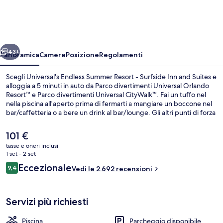
Summer
Resort
-
ietro
Avanti
Surfside
43+
Panoramica
Camere
Posizione
Regolamenti
Inn
Scegli Universal's Endless Summer Resort - Surfside Inn and Suites e
and
alloggia a 5 minuti in auto da Parco divertimenti Universal Orlando
Resort™ e Parco divertimenti Universal CityWalk™. Fai un tuffo nel
Suites
nella piscina all'aperto prima di fermarti a mangiare un boccone nel
bar/caffetteria o a bere un drink al bar/lounge. Gli altri punti di forza
della struttura includono un bar a bordo piscina, una palestra e
accesso al parco a tema anticipato. Le recensioni dei viaggiatori
Il
101 €
menzionano la piscina e il personale gentile.
prezzo
tasse e oneri inclusi
attuale
1 set - 2 set
Piscina all'aperto, una piscina riscalda
è
Recensioni
Eccezionale
9,4
Vedi le 2.692 recensioni
101 €
9,4 su 10
Servizi più richiesti
Piscina
Parcheggio disponibile