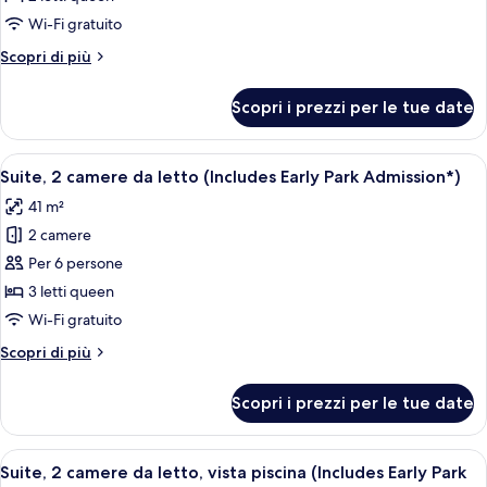
foto
per
Wi-Fi gratuito
Standard
Altri
Scopri di più
Room
dettagli
per
With
Scopri i prezzi per le tue date
Standard
Two
Room
Queen
With
Apri
Camera d'albergo con due letti, un gran
10
Beds
Two
Suite, 2 camere da letto (Includes Early Park Admission*)
tutte
Queen
41 m²
Beds
le
2 camere
foto
per
Per 6 persone
Suite,
3 letti queen
2
Wi-Fi gratuito
camere
Altri
Scopri di più
da
dettagli
letto
per
Scopri i prezzi per le tue date
Suite,
(Includes
2
Early
camere
Apri
Camera d'albergo con due letti, televi
Park
10
da
Suite, 2 camere da letto, vista piscina (Includes Early Park
tutte