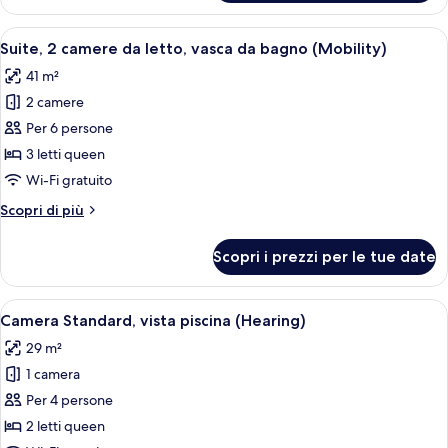
Standard,
vista
Apri
Camera d'albergo con due letti, un gran
4
piscina
Suite, 2 camere da letto, vasca da bagno (Mobility)
tutte
(Mobility,
41 m²
Bathtub)
le
2 camere
foto
per
Per 6 persone
Suite,
3 letti queen
2
Wi-Fi gratuito
camere
Altri
Scopri di più
da
dettagli
letto,
per
Scopri i prezzi per le tue date
Suite,
vasca
2
da
camere
Apri
Camera d'albergo con due letti, ognuno
bagno
8
da
Camera Standard, vista piscina (Hearing)
tutte
(Mobility)
letto,
29 m²
vasca
le
da
1 camera
foto
bagno
per
Per 4 persone
(Mobility)
Camera
2 letti queen
Standard,