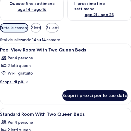
Verifica la disponibilità per questo fine settimana, ago 14 - ag
Verifica la disponibilità per i
Questo fine settimana
Il prossimo fine
settimana
ago 14 - ago 16
ago 21 - ago 23
Filtri
Tutte le camere
2 letti
3+ letti
disponibili
per
Stai visualizzando 14 su 14 camere
le
Apri
Una camera d'albergo con due letti, un
3
Pool View Room With Two Queen Beds
camere
tutte
Per 4 persone
le
2 letti queen
foto
per
Wi-Fi gratuito
Pool
Altri
Scopri di più
View
dettagli
per
Room
Scopri i prezzi per le tue date
Pool
With
View
Two
Room
Apri
Una camera d'albergo con due letti, ogn
6
Queen
With
Standard Room With Two Queen Beds
tutte
Two
Beds
Per 4 persone
Queen
le
Beds
2 letti queen