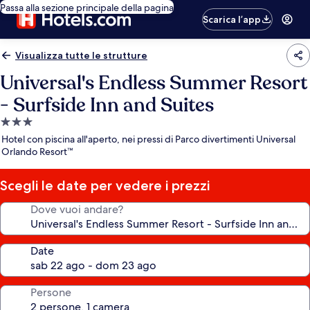
Passa alla sezione principale della pagina
Scarica l’app
Visualizza tutte le strutture
Universal's Endless Summer Resort
- Surfside Inn and Suites
Struttura
a
Hotel con piscina all'aperto, nei pressi di Parco divertimenti Universal
3.0
Orlando Resort™
stelle
Scegli le date per vedere i prezzi
Dove vuoi andare?
Date
Persone