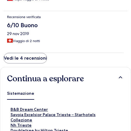
for the price you could take 4 stars near the sea
Recensione verificata
6/10 Buono
29 nov 2019
Viaggio di 2 notti
Vedi le 4 recensioni
Continua a esplorare
Sistemazione
L
B&B Dream Center
i
L
Savoia Excelsior Palace Trieste – Starhotels
n
i
Collezione
k
n
L
Nh Trieste
c
k
i
L
Doubletree by Hilton Trieste