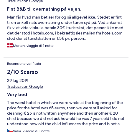
Traduci con Google
Fint B&B til overnatning på vejen.
Man får hvad man betlaer for og så alligevel ikke. Stedet er fint
til en enkelt nats overnatning under turen syd på. Ved ankomst
fik vi at vide vi skulle betale 30€ i turistskat, det passer ikke med
det der stod i hotels.com, i bekræftigsles mailen fra hotels.com
stod der at turistskatten er 1.5€ pr. person..
Morten, viaggio di 1 notte
Recensione verificata
2/10 Scarso
29 lug 2019
Traduci con Google
Very bed
The worst hotel in which we were white at the beginning of the
price for the hotel was 65 euros, then we were still asked for
cleaning € 25 is not written anywhere and then another € 20
child because we did not ask how old he was 7 years old I do not
understand how old the child influences the price and is not a
hotel but a house where the san node is common, we paid 115 €
Vasja, viaggio di 1 notte