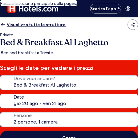
Passa alla sezione principale della pagina
Scarica l’app
Visualizza tutte le strutture
Privato
Bed & Breakfast Al Laghetto
Bed and breakfast a Trieste
Scegli le date per vedere i prezzi
Dove vuoi andare?
Date
Persone
Cerca