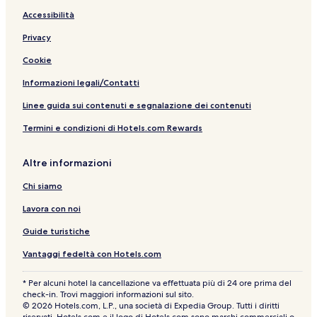
h
a
h
i
O
a
a
a
m
o
r
e
m
S
T
P
a
Accessibilità
t
i
C
i
G
r
o
r
Privacy
e
o
i
l
i
i
s
e
l
t
i
n
e
t
-
Cookie
s
y
a
n
s
a
A
C
C
n
a
t
d
Informazioni legali/Contatti
o
e
s
s
e
u
l
n
t
l
Linee guida sui contenuti e segnalazione dei contenuti
l
t
i
t
Termini e condizioni di Hotels.com Rewards
e
e
c
s
z
r
a
O
i
n
Altre informazioni
o
l
n
y
Chi siamo
e
Lavora con noi
Guide turistiche
Vantaggi fedeltà con Hotels.com
* Per alcuni hotel la cancellazione va effettuata più di 24 ore prima del
check-in. Trovi maggiori informazioni sul sito.
© 2026 Hotels.com, L.P., una società di Expedia Group. Tutti i diritti