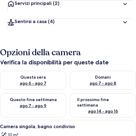
Servizi principali
(2)
Sentirsi a casa
(4)
Opzioni della camera
Verifica la disponibilità per queste date
Verifica la disponibilità per questa sera, ago 6 - ago 7
Verifica la disponibilità per d
Questa sera
Domani
ago 6 - ago 7
ago 7 - ago 8
Verifica la disponibilità per questo fine settimana, ago 7 - ago
Verifica la disponibilità per il
Questo fine settimana
Il prossimo fine
settimana
ago 7 - ago 9
ago 14 - ago 16
Apri
Una stanza con un comò in legno, uno 
4
Camera singola, bagno condiviso
tutte
10 m²