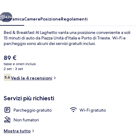
Al
Laghetto
ietro
Avanti
43+
Panoramica
Camere
Posizione
Regolamenti
Bed & Breakfast Al Laghetto vanta una posizione conveniente a soli
15 minuti di auto da Piazza Unità d'Italia e Porto di Trieste. Wi-Fi e
parcheggio sono alcuni dei servizi gratuiti inclusi.
Il
89 €
prezzo
tasse e oneri inclusi
attuale
2 set - 3 set
è
Recensioni
5,6
Vedi le 4 recensioni
89 €
5,6 su 10
Dettaglio interni
Servizi più richiesti
Parcheggio gratuito
Wi-Fi gratuito
Non fumatori
Mostra tutto