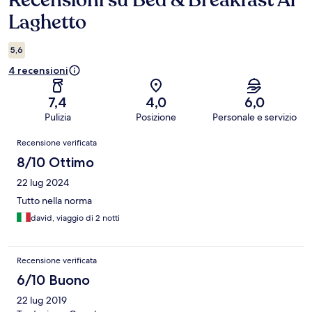
Recensioni su Bed & Breakfast Al
Laghetto
5,6
4 recensioni
7,4
4,0
6,0
Pulizia
Posizione
Personale e servizio
Recensioni
Recensione verificata
8/10 Ottimo
22 lug 2024
Tutto nella norma
david, viaggio di 2 notti
Recensione verificata
6/10 Buono
22 lug 2019