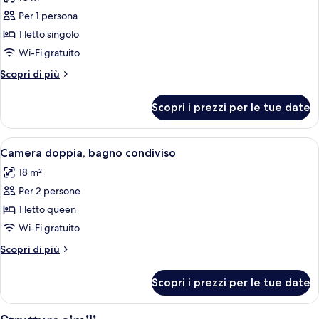
le
Per 1 persona
foto
per
1 letto singolo
Camera
Wi-Fi gratuito
singola,
Altri
Scopri di più
bagno
dettagli
condiviso
per
Scopri i prezzi per le tue date
Camera
singola,
bagno
Apri
Una camera da letto con un letto, un
5
condiviso
Camera doppia, bagno condiviso
tutte
18 m²
le
Per 2 persone
foto
per
1 letto queen
Camera
Wi-Fi gratuito
doppia,
Altri
Scopri di più
bagno
dettagli
condiviso
per
Scopri i prezzi per le tue date
Camera
doppia,
bagno