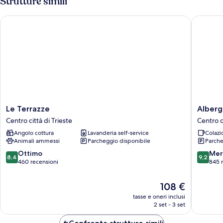
Strutture simili
condiviso
Le Terrazze
Albergo 
Le
Albergo
Le Terrazze
Alberg
Terrazze
Alla
Centro città di Trieste
Centro c
Centro
Posta
Angolo cottura
Lavanderia self-service
Colazi
città
Centro
Animali ammessi
Parcheggio disponibile
Parche
di
città
Trieste
di
8.4
9.2
Ottimo
Mer
8,4
9,2
Trieste
su
su
460 recensioni
845 
10,
10,
Ottimo,
Meravigl
Il
108 €
460
845
prezzo
tasse e oneri inclusi
recensioni
recensio
attuale
2 set - 3 set
è
108 €