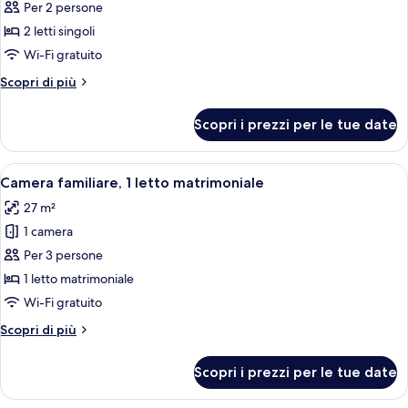
per
Per 2 persone
Camera,
2 letti singoli
2
Wi-Fi gratuito
letti
Altri
Scopri di più
singoli
dettagli
per
Scopri i prezzi per le tue date
Camera,
2
letti
Apri
Una camera d'albergo moderna con un l
5
singoli
Camera familiare, 1 letto matrimoniale
tutte
27 m²
le
1 camera
foto
per
Per 3 persone
Camera
1 letto matrimoniale
familiare,
Wi-Fi gratuito
1
Altri
Scopri di più
letto
dettagli
matrimoniale
per
Scopri i prezzi per le tue date
Camera
familiare,