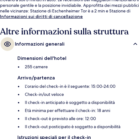
personale gentile e la posizione invidiabile. Approfitta dei mezzi pubblici
nelle vicinanze: Stazione di Eschenheimer Tor è a 2 min e Stazione di
Francoforte sul Meno-Hauptwache a 4 min a piedi.
Informazioni sui diritti di cancellazione
Altre informazioni sulla struttura
Informazioni generali
Dimensioni dell'hotel
255 camere
Arrivo/partenza
L'orario del check-in è il seguente: 15:00-24:00
Check-in/out veloce
Il check-in anticipato è soggetto a disponibilità
Età minima per effettuare il check-in: 18 anni
Il check-out è previsto alle ore: 12:00
Il check-out posticipato è soggetto a disponibilità
Istruzioni speciali per il check-in