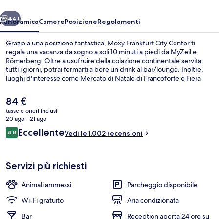
ietro
Avanti
44+
Panoramica
Camere
Posizione
Regolamenti
Grazie a una posizione fantastica, Moxy Frankfurt City Center ti
regala una vacanza da sogno a soli 10 minuti a piedi da MyZeil e
Römerberg. Oltre a usufruire della colazione continentale servita
tutti i giorni, potrai fermarti a bere un drink al bar/lounge. Inoltre,
luoghi d'interesse come Mercato di Natale di Francoforte e Fiera
commerciale di Francoforte si trovano a soli 5 minuti in auto. Le
recensioni dei viaggiatori menzionano il personale gentile e la
Il
84 €
posizione invidiabile. Approfitta dei mezzi pubblici nelle vicinanze:
prezzo
tasse e oneri inclusi
Stazione di Eschenheimer Tor è a 2 min e Stazione di Francoforte sul
attuale
20 ago - 21 ago
Meno-Hauptwache a 4 min a piedi.
Hall
è
Recensioni
Eccellente
8,8
Vedi le 1.002 recensioni
84 €
8,8 su 10
Servizi più richiesti
Animali ammessi
Parcheggio disponibile
Wi-Fi gratuito
Aria condizionata
Bar
Reception aperta 24 ore su