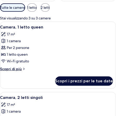
Filtri
Tutte le camere
1 letto
2 letti
disponibili
per
Stai visualizzando 3 su 3 camere
le
Apri
Una camera d'albergo moderna con un l
7
Camera, 1 letto queen
camere
tutte
17 m²
le
1 camera
foto
per
Per 2 persone
Camera,
1 letto queen
1
Wi-Fi gratuito
letto
Altri
Scopri di più
queen
dettagli
per
Scopri i prezzi per le tue date
Camera,
1
letto
Apri
Camera d'albergo con due letti, un po
5
queen
Camera, 2 letti singoli
tutte
17 m²
le
1 camera
foto