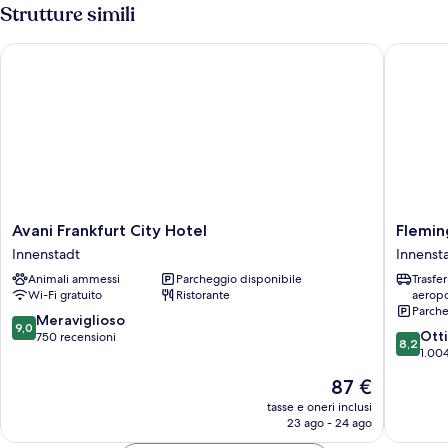
1
Strutture simili
letto
matrimoniale
Avani Frankfurt City Hotel
Flemings
Avani
Fleming
Avani Frankfurt City Hotel
Flemin
Frankfurt
Selectio
Innenstadt
Innenst
City
Hotel
Animali ammessi
Parcheggio disponibile
Trasfe
Hotel
Frankfur
Wi-Fi gratuito
Ristorante
aeropo
Innenstadt
City
Parche
Innenst
9.0
Meraviglioso
9,0
8.2
Ott
su
750 recensioni
8,2
su
1.004
10,
10,
Meraviglioso,
Il
87 €
Ottimo,
750
prezzo
1.004
tasse e oneri inclusi
recensioni
attuale
23 ago - 24 ago
recensio
è