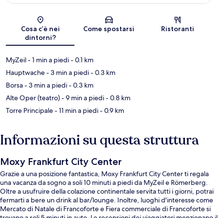
Mappa
Cosa c’è nei
Come spostarsi
Ristoranti
dintorni?
MyZeil
- 1 min a piedi
- 0.1 km
Hauptwache
- 3 min a piedi
- 0.3 km
Borsa
- 3 min a piedi
- 0.3 km
Alte Oper (teatro)
- 9 min a piedi
- 0.8 km
Torre Principale
- 11 min a piedi
- 0.9 km
Informazioni su questa struttura
Moxy Frankfurt City Center
Grazie a una posizione fantastica, Moxy Frankfurt City Center ti regala
una vacanza da sogno a soli 10 minuti a piedi da MyZeil e Römerberg.
Oltre a usufruire della colazione continentale servita tutti i giorni, potrai
fermarti a bere un drink al bar/lounge. Inoltre, luoghi d'interesse come
Mercato di Natale di Francoforte e Fiera commerciale di Francoforte si
trovano a soli 5 minuti in auto. Le recensioni dei viaggiatori menzionano il