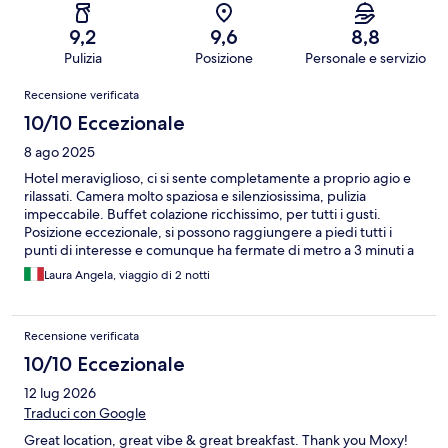
9,2
9,6
8,8
Pulizia
Posizione
Personale e servizio
Recensioni
Recensione verificata
10/10 Eccezionale
8 ago 2025
Hotel meraviglioso, ci si sente completamente a proprio agio e
rilassati. Camera molto spaziosa e silenziosissima, pulizia
impeccabile. Buffet colazione ricchissimo, per tutti i gusti.
Posizione eccezionale, si possono raggiungere a piedi tutti i
punti di interesse e comunque ha fermate di metro a 3 minuti a
piedi. Zona tranquilla nonostante sia centralissima, con ristoranti,
Laura Angela, viaggio di 2 notti
bar, negozi, tutto. Personale gentilissimo e super disponibile,
atmosfera semplicemente fantastica, consigliatissimo!!!
Recensione verificata
10/10 Eccezionale
12 lug 2026
Traduci con Google
Great location, great vibe & great breakfast. Thank you Moxy!