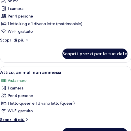
56 m²
foto
per
1 camera
Suite
Per 4 persone
Exclusive,
1 letto king e 1 divano letto (matrimoniale)
idromassaggio,
Wi-Fi gratuito
vista
Altri
Scopri di più
mare
dettagli
per
Scopri i prezzi per le tue date
Suite
Exclusive,
idromassaggio,
Apri
Un balcone con una sedia in vimini e un 
6
vista
Attico, animali non ammessi
tutte
mare
Vista mare
le
1 camera
foto
per
Per 4 persone
Attico,
1 letto queen e 1 divano letto (queen)
animali
Wi-Fi gratuito
non
Altri
Scopri di più
ammessi
dettagli
per