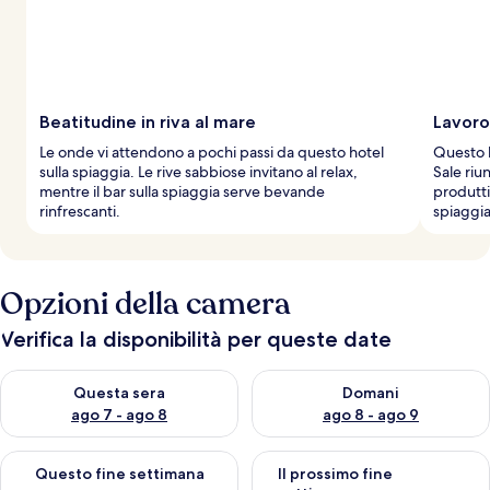
v
i
a
g
g
Beatitudine in riva al mare
Lavoro
i
Le onde vi attendono a pochi passi da questo hotel
Questo h
a
sulla spiaggia. Le rive sabbiose invitano al relax,
Sale riu
t
mentre il bar sulla spiaggia serve bevande
produttiv
o
rinfrescanti.
spiaggia
r
i
Opzioni della camera
Verifica la disponibilità per queste date
Verifica la disponibilità per questa sera, ago 7 - ago 8
Verifica la disponibilità per d
Questa sera
Domani
ago 7 - ago 8
ago 8 - ago 9
Verifica la disponibilità per questo fine settimana, ago 7 - ago
Verifica la disponibilità per il
Questo fine settimana
Il prossimo fine