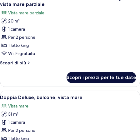
tutte
mare
vista mare parziale
parziale
le
Vista mare parziale
foto
20 m²
per
1 camera
Camera
Classic
Per 2 persone
con
1 letto king
letto
Wi-Fi gratuito
matrimoniale
Altri
Scopri di più
o
dettagli
2
per
Scopri i prezzi per le tue date
Camera
letti
Classic
singoli,
con
Apri
Una camera d'albergo moderna con un l
vista
9
letto
Doppia Deluxe, balcone, vista mare
tutte
mare
matrimoniale
Vista mare
o
le
parziale
2
31 m²
foto
letti
per
1 camera
singoli,
Doppia
vista
Per 2 persone
mare
Deluxe,
1 letto king