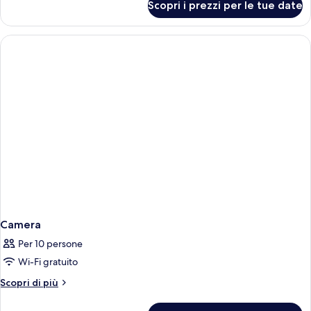
Scopri i prezzi per le tue date
Attico,
animali
non
ammessi
Camera
Per 10 persone
Wi-Fi gratuito
Altri
Scopri di più
dettagli
per