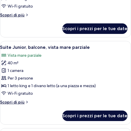
parziale
balcone,
Wi-Fi gratuito
vista
Altri
Scopri di più
mare
dettagli
per
Scopri i prezzi per le tue date
Doppia
Deluxe,
balcone,
Apri
Camera d'albergo moderna con un letto
9
vista
Suite Junior, balcone, vista mare parziale
tutte
mare
Vista mare parziale
le
40 m²
foto
per
1 camera
Suite
Per 3 persone
Junior,
1 letto king e 1 divano letto (a una piazza e mezza)
balcone,
Wi-Fi gratuito
vista
Altri
Scopri di più
mare
dettagli
parziale
per
Scopri i prezzi per le tue date
Suite
Junior,
balcone,
Una camera d'albergo con un letto, una 