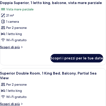
Apri
7
vista
Doppia Superior, 1 letto king, balcone, vista mare parziale
tutte
mare
Vista mare parziale
parziale
le
21 m²
foto
per
1 camera
Doppia
Per 2 persone
Superior,
1 letto king
1
Wi-Fi gratuito
letto
Altri
Scopri di più
king,
dettagli
balcone,
per
Scopri i prezzi per le tue date
vista
Doppia
Superior,
mare
1
Apri
Una camera d'albergo con un letto, un
parziale
21
letto
Superior Double Room, 1 King Bed, Balcony, Partial Sea
tutte
king,
View
balcone,
le
Per 2 persone
vista
foto
mare
1 letto king
per
parziale
Wi-Fi gratuito
Superior
Double
Altri
Scopri di più