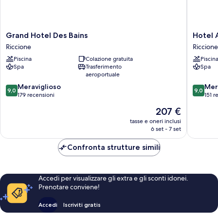
Grand
Hotel
Grand Hotel Des Bains
Hotel 
Hotel
Ambasci
Riccione
Riccione
Des
Riccione
Piscina
Colazione gratuita
Piscin
Bains
Spa
Trasferimento
Spa
Riccione
aeroportuale
9.0
9.0
Meraviglioso
Mer
9,0
9,0
su
su
179 recensioni
151 r
10,
10,
Il
207 €
Meraviglioso,
Meravigl
prezzo
179
151
tasse e oneri inclusi
attuale
6 set - 7 set
recensioni
recensio
è
207 €
Confronta strutture simili
Accedi per visualizzare gli extra e gli sconti idonei.
Prenotare conviene!
Accedi
Iscriviti gratis