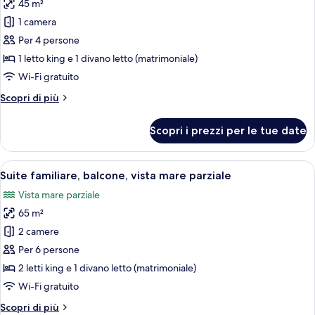
45 m²
foto
per
1 camera
Loft
Per 4 persone
Luxury,
1 letto king e 1 divano letto (matrimoniale)
balcone,
Wi-Fi gratuito
vista
Altri
Scopri di più
mare
dettagli
per
Scopri i prezzi per le tue date
Loft
Luxury,
balcone,
Apri
Una camera d'hotel moderna con un let
4
vista
Suite familiare, balcone, vista mare parziale
tutte
mare
Vista mare parziale
le
65 m²
foto
per
2 camere
Suite
Per 6 persone
familiare,
2 letti king e 1 divano letto (matrimoniale)
balcone,
Wi-Fi gratuito
vista
Altri
Scopri di più
mare