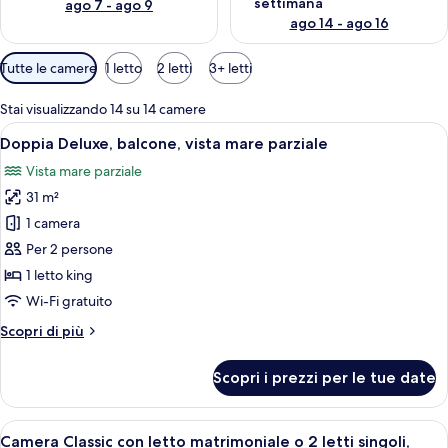
settimana
ago 7 - ago 9
ago 14 - ago 16
Filtri
Tutte le camere
1 letto
2 letti
3+ letti
disponibili
per
Stai visualizzando 14 su 14 camere
le
Apri
Una camera da letto con un letto grand
7
Doppia Deluxe, balcone, vista mare parziale
camere
tutte
Vista mare parziale
le
31 m²
foto
per
1 camera
Doppia
Per 2 persone
Deluxe,
1 letto king
balcone,
Wi-Fi gratuito
vista
Altri
Scopri di più
mare
dettagli
parziale
per
Scopri i prezzi per le tue date
Doppia
Deluxe,
balcone,
Apri
Una camera d'albergo moderna con due 
5
vista
Camera Classic con letto matrimoniale o 2 letti singoli,