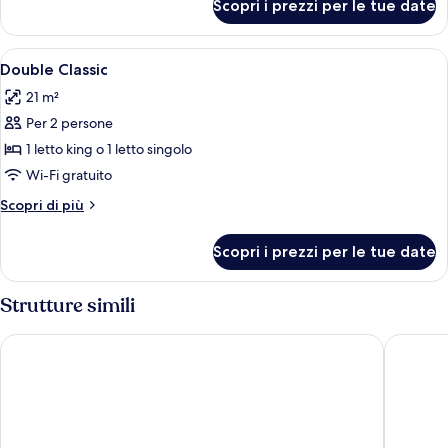
Scopri i prezzi per le tue date
Camera
Apri
Biancheria da letto di alta qualità, mi
3
Double Classic
tutte
21 m²
le
Per 2 persone
foto
per
1 letto king o 1 letto singolo
Double
Wi-Fi gratuito
Classic
Altri
Scopri di più
dettagli
per
Scopri i prezzi per le tue date
Double
Classic
Strutture simili
Grand Hotel Des Bains
Hotel Am