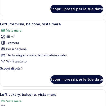
dettagli
Room,
per
1
Scopri i prezzi per le tue date
Superior
King
Double
Bed,
Room,
Apri
Una moderna camera d'albergo con una t
10
1
Balcony,
Loft Premium, balcone, vista mare
tutte
King
Partial
Vista mare
Bed,
le
Sea
Balcony,
45 m²
foto
View
Partial
per
1 camera
Sea
Loft
View
Per 4 persone
Premium,
1 letto king e 1 divano letto (matrimoniale)
balcone,
Wi-Fi gratuito
vista
Altri
Scopri di più
mare
dettagli
per
Scopri i prezzi per le tue date
Loft
Premium,
balcone,
Apri
Una camera d'albergo moderna con un 
14
vista
Loft Luxury, balcone, vista mare
tutte
mare
Vista mare
le