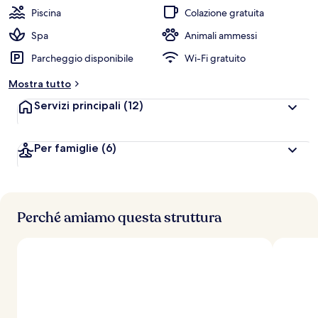
Piscina
Colazione gratuita
v
a
Spa
Animali ammessi
l
Parcheggio disponibile
Wi-Fi gratuito
u
t
Mostra tutto
a
z
Servizi principali
(12)
i
o
n
Per famiglie
(6)
i
p
i
ù
Perché amiamo questa struttura
a
l
t
e
d
e
i