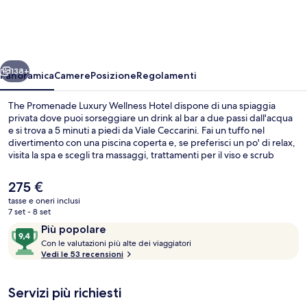
Luxury
Wellness
Hotel
ietro
Avanti
138+
Panoramica
Camere
Posizione
Regolamenti
The Promenade Luxury Wellness Hotel dispone di una spiaggia
privata dove puoi sorseggiare un drink al bar a due passi dall'acqua
e si trova a 5 minuti a piedi da Viale Ceccarini. Fai un tuffo nel
divertimento con una piscina coperta e, se preferisci un po' di relax,
visita la spa e scegli tra massaggi, trattamenti per il viso e scrub
corpo. Per mangiare troverai 3 ristoranti e un bar/lounge, ideale per
sorseggiare una bibita fresca. Gli altri punti di forza di questo hotel
Il
275 €
di lusso sono una terrazza panoramica, un bar a bordo piscina e un
prezzo
tasse e oneri inclusi
centro fitness.
attuale
7 set - 8 set
Loft Luxury, balcone, vista mare | Bian
è
Recensioni
9,4
Più popolare
275 €
C
su
Con le valutazioni più alte dei viaggiatori
o
Vedi le 53 recensioni
10,
n
Più
popolare
Servizi più richiesti
l
e