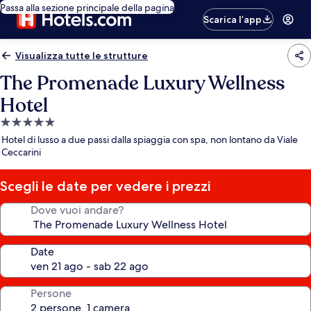
Passa alla sezione principale della pagina
Scarica l’app
Visualizza tutte le strutture
The Promenade Luxury Wellness
Hotel
Struttura
a
Hotel di lusso a due passi dalla spiaggia con spa, non lontano da Viale
5.0
Ceccarini
stelle
Scegli le date per vedere i prezzi
Dove vuoi andare?
Date
Persone