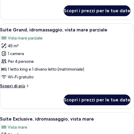
dettagli
parziale
per
Scopri i prezzi per le tue date
Suite
familiare,
balcone,
Apri
Una camera d'albergo moderna con un 
6
vista
Suite Grand, idromassaggio, vista mare parziale
tutte
mare
Vista mare parziale
parziale
le
45 m²
foto
per
1 camera
Suite
Per 4 persone
Grand,
1 letto king e 1 divano letto (matrimoniale)
idromassaggio,
Wi-Fi gratuito
vista
Altri
Scopri di più
mare
dettagli
parziale
per
Scopri i prezzi per le tue date
Suite
Grand,
idromassaggio,
Apri
Un soggiorno moderno con un divano, u
15
vista
Suite Exclusive, idromassaggio, vista mare
tutte
mare
Vista mare
parziale
le