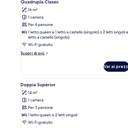
3
Quadrupla Classic
tutte
16 m²
le
1 camera
foto
per
Per 4 persone
Quadrupla
1 letto queen e 1 letto a castello (singolo) o 2 letti singoli e
letto a castello (singolo)
Classic
Wi-Fi gratuito
Altri
Scopri di più
dettagli
per
Vai ai prezz
Quadrupla
Classic
Apri
Una camera d'albergo con un l
11
Doppia Superior
tutte
14 m²
le
1 camera
foto
per
Per 3 persone
Doppia
1 letto queen o 2 letti singoli
Superior
Wi-Fi gratuito