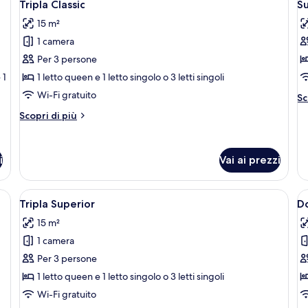
3
singolo
Tripla Classic
Su
tutte
t
15 m²
le
le
1 camera
foto
f
per
p
Per 3 persone
Tripla
S
 1
1 letto queen e 1 letto singolo o 3 letti singoli
Classic
J
Wi-Fi gratuito
Al
Sc
de
Altri
Scopri di più
pe
dettagli
Su
per
Ju
Tripla
i
Vai ai prezzi
Classic
etto rifatto, un comodino e una lampada a parete.
Apri
Un letto rifatto con lenzuola bianche
A
10
Tripla Superior
D
tutte
t
15 m²
le
le
1 camera
foto
f
per
p
Per 3 persone
Tripla
D
1 letto queen e 1 letto singolo o 3 letti singoli
Superior
C
Wi-Fi gratuito
(