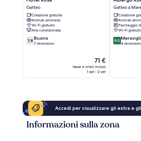
Rosa
Roma
Gatteo
Gatteo a Mar
Gatteo
Gatteo
Colazione gratuita
Colazione gra
a
Animali ammessi
Animali amm
Mare
Wi-Fi gratuito
Parcheggio d
Aria condizionata
Wi-Fi gratuit
7.8
9.0
Buono
Meravigl
7,8
9,0
su
su
7 recensioni
4 recension
10,
10,
Buono,
Meraviglioso,
Il
71 €
7
4
prezzo
recensioni
recensioni
tasse e oneri inclusi
attuale
1 set - 2 set
è
71 €
Accedi per visualizzare gli extra e g
Informazioni sulla zona