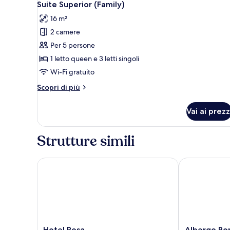
13
Suite Superior (Family)
tutte
16 m²
le
2 camere
foto
per
Per 5 persone
Suite
1 letto queen e 3 letti singoli
Superior
Wi-Fi gratuito
(Family)
Altri
Scopri di più
dettagli
per
Vai ai prezz
Suite
Superior
(Family)
Strutture simili
Hotel Rosa
Albergo Rom
Hotel
Albergo
Hotel Rosa
Albergo R