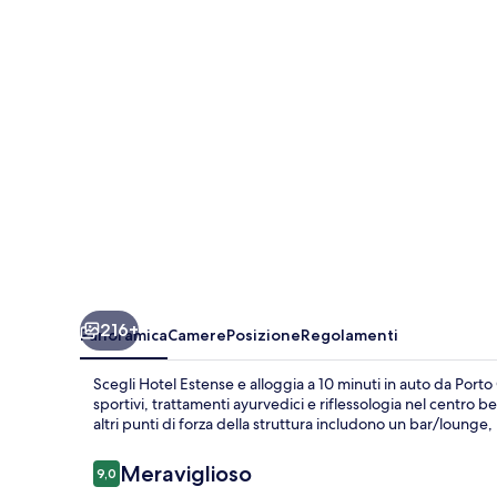
216+
Panoramica
Camere
Posizione
Regolamenti
Scegli Hotel Estense e alloggia a 10 minuti in auto da Port
sportivi, trattamenti ayurvedici e riflessologia nel centro 
altri punti di forza della struttura includono un bar/loung
Recensioni
Meraviglioso
9,0
9,0 su 10