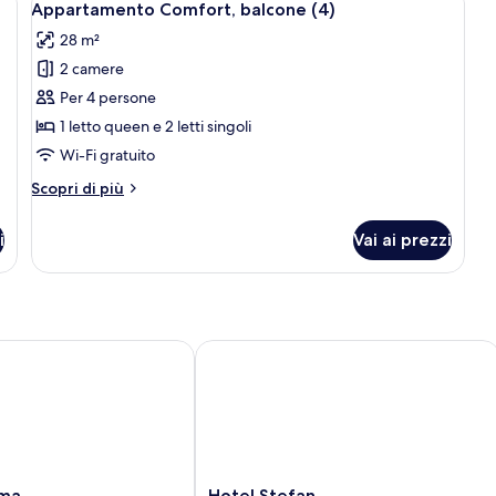
8
Appartamento Comfort, balcone (4)
tutte
28 m²
le
2 camere
foto
per
Per 4 persone
Appartamento
1 letto queen e 2 letti singoli
Comfort,
Wi-Fi gratuito
balcone
Altri
Scopri di più
(4)
dettagli
per
i
Vai ai prezzi
Appartamento
Comfort,
balcone
(4)
a
Hotel Stefan
Hotel
oma
Hotel Stefan