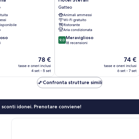
Stefan
e
Gatteo
Gatteo
tuita
Animali ammessi
essi
Wi-Fi gratuito
isponibile
Ristorante
o
Aria condizionata
9.0
ioso
Meraviglioso
9,0
su
i
18 recensioni
10,
Meraviglioso,
Il
Il
78 €
74 €
18
prezzo
prezzo
recensioni
tasse e oneri inclusi
tasse e oneri inclusi
attuale
attuale
4 set - 5 set
6 set - 7 set
è
è
78 €
74 €
Confronta strutture simili
li sconti idonei. Prenotare conviene!