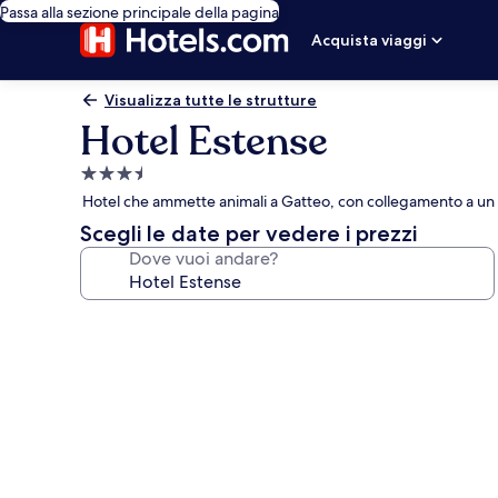
Passa alla sezione principale della pagina
Acquista viaggi
Visualizza tutte le strutture
Hotel Estense
Struttura
a
Hotel che ammette animali a Gatteo, con collegamento a un
3.5
Scegli le date per vedere i prezzi
stelle
Dove vuoi andare?
Galleria
fotografica
per
Hotel
Estense