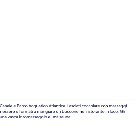
Minibar, una
o Canale e Parco Acquatico Atlantica. Lasciati coccolare con massaggi
benessere e fermati a mangiare un boccone nel ristorante in loco. Gli
e, una vasca idromassaggio e una sauna.
Dettaglio est