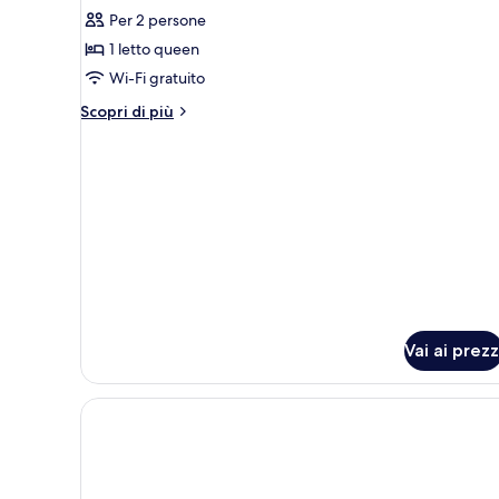
Per 2 persone
foto
per
1 letto queen
DELUXE
Wi-Fi gratuito
(2
Altri
Scopri di più
Adults
dettagli
+
per
DELUXE
1
(2
Child)
Adults
+
1
Child)
Vai ai prezz