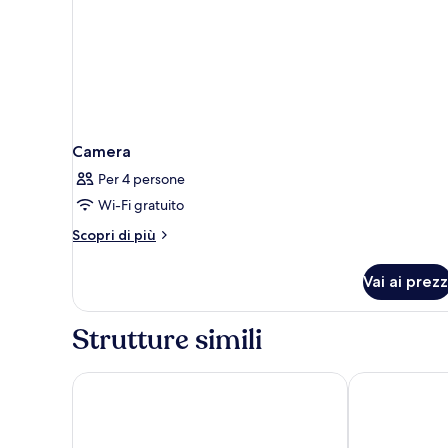
Camera
Per 4 persone
Wi-Fi gratuito
Altri
Scopri di più
dettagli
per
Vai ai prezz
Camera
Strutture simili
Flemings Hotel Frankfurt Main-Riverside
Moxy Frankfur