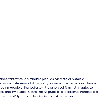
Video influe
one fantastica, a 5 minuti a piedi da Mercato di Natale di
ntinentale servita tutti i giorni, potrai fermarti a bere un drink al
commerciale di Francoforte si trovano a soli 5 minuti in auto. Le
Colazione co
sizione invidiabile. Usare i mezzi pubblici è facilissimo: Fermata del
a, mentre Willy Brandt Platz U-Bahn è a 4 min a piedi.