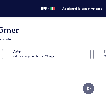
•
EUR
Aggiungi la tua struttura
Römer
ncoforte
Date
P