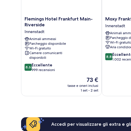
Flemings
Moxy
Flemings Hotel Frankfurt Main-
Moxy Frankf
Hotel
Frankfurt
Riverside
Innenstadt
Frankfurt
City
Innenstadt
Animali amm
Main-
Center
Parcheggio d
Riverside
Animali ammessi
Innenstadt
Wi-Fi gratuit
Parcheggio disponibile
Innenstadt
Aria condizio
Wi-Fi gratuito
Camere comunicanti
8.8
Eccellent
8,8
disponibili
su
1.002 recen
8.6
10,
Eccellente
8,6
su
Eccellente,
999 recensioni
10,
1.002
Il
73 €
Eccellente,
recensioni
prezzo
999
tasse e oneri inclusi
attuale
1 set - 2 set
recensioni
è
73 €
Accedi per visualizzare gli extra e g