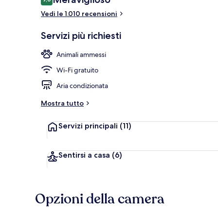
9,0 su 10
Vedi le 1.010 recensioni
Bar (in loco)
Servizi più richiesti
Animali ammessi
Wi-Fi gratuito
Aria condizionata
Mostra tutto
Servizi principali
(11)
Sentirsi a casa
(6)
Opzioni della camera