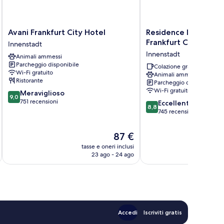
Avani
Residence
Avani Frankfurt City Hotel
Residence Inn by Mar
Frankfurt
Inn
Frankfurt City Cente
Innenstadt
City
by
Innenstadt
Animali ammessi
Hotel
Marriott
Parcheggio disponibile
Innenstadt
Frankfurt
Colazione gratuita
Wi-Fi gratuito
Animali ammessi
City
Ristorante
Parcheggio disponibile
Center
Wi-Fi gratuito
9.0
Meraviglioso
Innenstadt
9,0
su
751 recensioni
8.8
Eccellente
8,8
10,
su
745 recensioni
Meraviglioso,
10,
751
Eccellente,
Il
87 €
recensioni
745
prezzo
tasse e oneri inclusi
t
recensioni
attuale
23 ago - 24 ago
è
87 €
Accedi
Iscriviti gratis