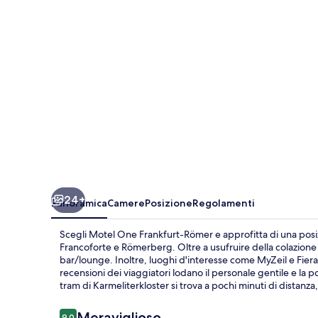
Römer
24+
Panoramica
Camere
Posizione
Regolamenti
Scegli Motel One Frankfurt-Römer e approfitta di una posizi
Francoforte e Römerberg. Oltre a usufruire della colazione co
bar/lounge. Inoltre, luoghi d'interesse come MyZeil e Fiera 
recensioni dei viaggiatori lodano il personale gentile e la po
tram di Karmeliterkloster si trova a pochi minuti di distanz
Recensioni
Meraviglioso
9,0