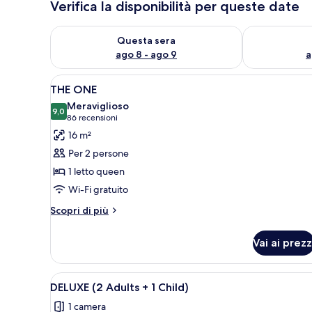
Verifica la disponibilità per queste date
Verifica la disponibilità per questa sera, ago 8 - ago
Verifica la di
Questa sera
ago 8 - ago 9
a
Apri
Una camera d'albergo con un let
5
THE ONE
tutte
Meraviglioso
le
9,0
9,0 su 10
(86
86 recensioni
foto
recensioni)
16 m²
per
Per 2 persone
THE
1 letto queen
ONE
Wi-Fi gratuito
Altri
Scopri di più
dettagli
per
Vai ai prezz
THE
ONE
Apri
Una camera d'albergo con un let
4
DELUXE (2 Adults + 1 Child)
tutte
1 camera
le