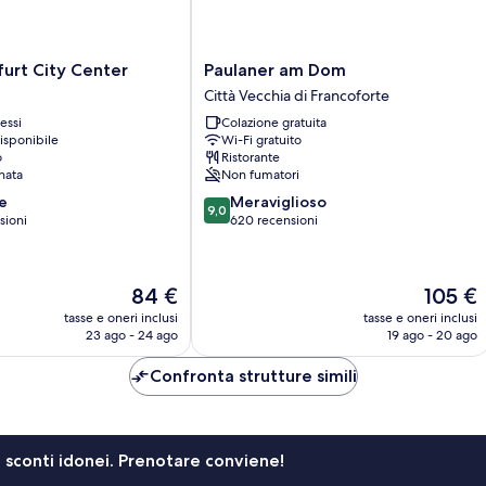
Paulaner
urt City Center
Paulaner am Dom
am
Città Vecchia di Francoforte
Dom
essi
Colazione gratuita
Città
isponibile
Wi-Fi gratuito
Vecchia
o
Ristorante
di
nata
Non fumatori
Francoforte
9.0
e
Meraviglioso
9,0
su
sioni
620 recensioni
10,
Meraviglioso,
620
Il
Il
84 €
105 €
recensioni
prezzo
prezzo
tasse e oneri inclusi
tasse e oneri inclusi
attuale
attuale
23 ago - 24 ago
19 ago - 20 ago
è
è
84 €
105 €
Confronta strutture simili
li sconti idonei. Prenotare conviene!