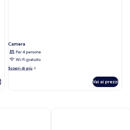
Camera
Per 4 persone
Wi-Fi gratuito
Altri
Scopri di più
dettagli
per
i
Vai ai prezzi
Camera
t City Center
Paulaner am Dom