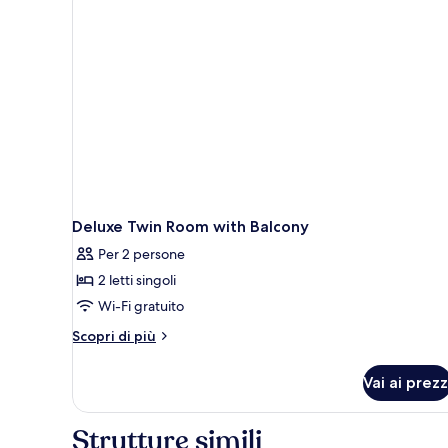
with
Balcony
Deluxe Twin Room with Balcony
Per 2 persone
2 letti singoli
Wi-Fi gratuito
Altri
Scopri di più
dettagli
per
Vai ai prezz
Deluxe
Twin
Room
Strutture simili
with