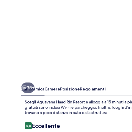
Resort
35+
Panoramica
Camere
Posizione
Regolamenti
Scegli Aquavana Haad Rin Resort e alloggia a 15 minuti a pie
gratuiti sono inclusi Wi-Fi e parcheggio. Inoltre, luoghi d
trovano a poca distanza in auto dalla struttura.
Recensioni
Eccellente
8,6
8,6 su 10