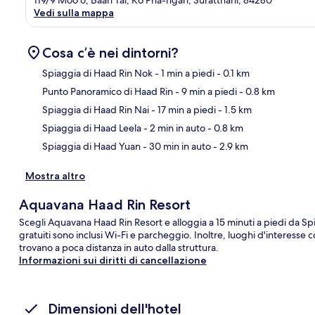
119/9 Moo 6, Baan Tai, Ko Pha-ngan, Suratthani, 84280
Vedi sulla mappa
Cosa c’è nei dintorni?
Spiaggia di Haad Rin Nok
- 1 min a piedi
- 0.1 km
Punto Panoramico di Haad Rin
- 9 min a piedi
- 0.8 km
Ma
Spiaggia di Haad Rin Nai
- 17 min a piedi
- 1.5 km
Spiaggia di Haad Leela
- 2 min in auto
- 0.8 km
Spiaggia di Haad Yuan
- 30 min in auto
- 2.9 km
Mostra altro
Aquavana Haad Rin Resort
Scegli Aquavana Haad Rin Resort e alloggia a 15 minuti a piedi da Spi
gratuiti sono inclusi Wi-Fi e parcheggio. Inoltre, luoghi d'interesse
trovano a poca distanza in auto dalla struttura.
Informazioni sui diritti di cancellazione
Dimensioni dell'hotel