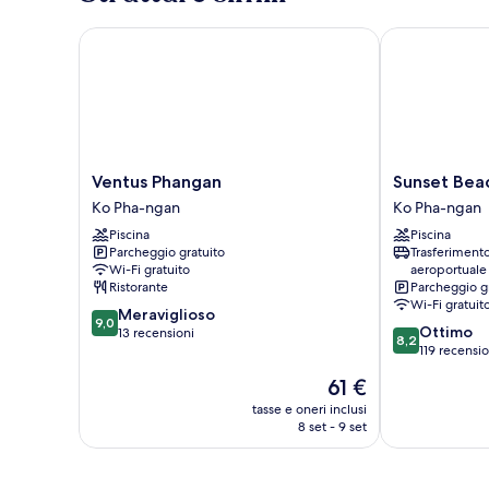
Balcony
Ventus Phangan
Sunset Beach 
Ventus
Sunset
Ventus Phangan
Sunset Beac
Phangan
Beach
Ko Pha-ngan
Ko Pha-ngan
Ko
Villas
Piscina
Piscina
Pha-
Ko
Parcheggio gratuito
Trasferiment
ngan
Pha-
Wi-Fi gratuito
aeroportuale
ngan
Ristorante
Parcheggio g
Wi-Fi gratuit
9.0
Meraviglioso
9,0
8.2
Ottimo
su
13 recensioni
8,2
su
119 recensio
10,
10,
Meraviglioso,
Il
61 €
Ottimo,
13
prezzo
119
tasse e oneri inclusi
recensioni
attuale
8 set - 9 set
recensioni
è
61 €