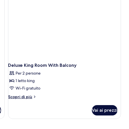
ba
with
Balcony
Deluxe King Room With Balcony
Per 2 persone
1 letto king
Wi-Fi gratuito
Altri
Scopri di più
dettagli
per
i
Vai ai prezzi
Deluxe
King
Room
With