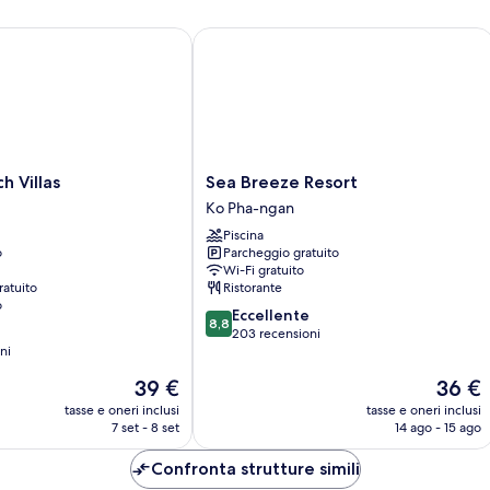
Balcony
Villas
Sea Breeze Resort
Sea
h Villas
Sea Breeze Resort
Breeze
Ko Pha-ngan
Resort
Piscina
Ko
o
Parcheggio gratuito
Pha-
Wi-Fi gratuito
ngan
ratuito
Ristorante
o
8.8
Eccellente
8,8
su
203 recensioni
ni
10,
Eccellente,
Il
Il
39 €
36 €
203
prezzo
prezzo
tasse e oneri inclusi
tasse e oneri inclusi
recensioni
attuale
attuale
7 set - 8 set
14 ago - 15 ago
è
è
39 €
36 €
Confronta strutture simili