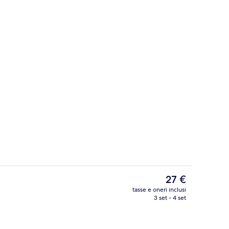
Parco della struttura
Il
27 €
prezzo
tasse e oneri inclusi
attuale
3 set - 4 set
saforte in camera, una scrivania, insonorizzazione
Balcone
è
27 €