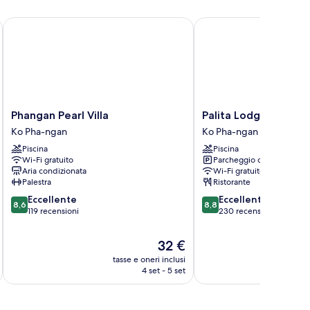
Phangan Pearl Villa
Palita Lodge
Phangan
Palita
Phangan Pearl Villa
Palita Lodge
Pearl
Lodge
Ko Pha-ngan
Ko Pha-ngan
Villa
Ko
Piscina
Piscina
Ko
Pha-
Wi-Fi gratuito
Parcheggio disponibile
Pha-
ngan
Aria condizionata
Wi-Fi gratuito
ngan
Palestra
Ristorante
8.6
8.8
Eccellente
Eccellente
8,6
8,8
su
su
119 recensioni
230 recensioni
10,
10,
Eccellente,
Eccellente,
Il
32 €
119
230
prezzo
tasse e oneri inclusi
t
recensioni
recensioni
attuale
4 set - 5 set
è
32 €