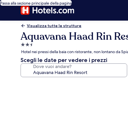
Passa alla sezione principale della pagina
Visualizza tutte le strutture
Aquavana Haad Rin Re
Struttura
a
Hotel nei pressi della baia con ristorante, non lontano da Sp
2.5
Scegli le date per vedere i prezzi
stelle
Dove vuoi andare?
Galleria
fotografica
per
Aquavana
Haad
Rin