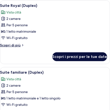
2
Apri
Camera d'albergo con un letto grande, v
5
letti
Suite Royal (Duplex)
tutte
singoli
Vista città
(Residence)
le
2 camere
foto
per
Per 5 persone
Suite
1 letto matrimoniale
Royal
Wi-Fi gratuito
(Duplex)
Altri
Scopri di più
dettagli
per
Scopri i prezzi per le tue date
Suite
Royal
(Duplex)
Apri
Una camera d'albergo con un divano blu
14
Suite familiare (Duplex)
tutte
Vista città
le
2 camere
foto
per
Per 5 persone
Suite
1 letto matrimoniale e 1 letto singolo
familiare
Wi-Fi gratuito
(Duplex)