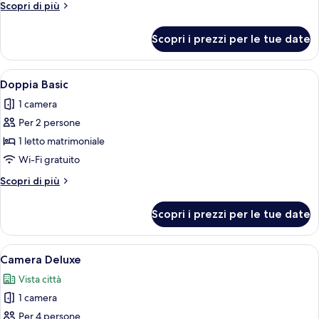
Altri
Scopri di più
dettagli
per
Scopri i prezzi per le tue date
Suite
familiare
(Duplex)
Apri
Una camera d'albergo con un letto, un 
5
Doppia Basic
tutte
1 camera
le
Per 2 persone
foto
per
1 letto matrimoniale
Doppia
Wi-Fi gratuito
Basic
Altri
Scopri di più
dettagli
per
Scopri i prezzi per le tue date
Doppia
Basic
Apri
Camera Deluxe | 1 camera, biancheria da
4
Camera Deluxe
tutte
Vista città
le
1 camera
foto
per
Per 4 persone