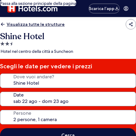
Passa alla sezione principale della pagina
Scarica l’app
Visualizza tutte le strutture
Shine Hotel
Struttura
a
Hotel nel centro della città a Suncheon
2.5
stelle
Scegli le date per vedere i prezzi
Dove vuoi andare?
Date
Persone
Cerca