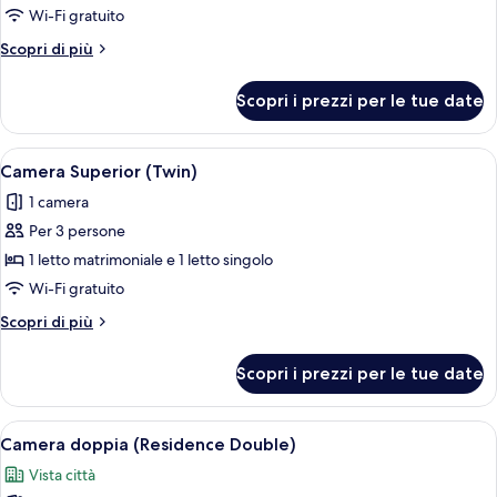
Camera
Wi-Fi gratuito
Royal
Altri
Scopri di più
dettagli
per
Scopri i prezzi per le tue date
Camera
Royal
Apri
Un letto rifatto con cura, una copert
4
Camera Superior (Twin)
tutte
1 camera
le
Per 3 persone
foto
per
1 letto matrimoniale e 1 letto singolo
Camera
Wi-Fi gratuito
Superior
Altri
Scopri di più
(Twin)
dettagli
per
Scopri i prezzi per le tue date
Camera
Superior
(Twin)
Apri
Camera d'hotel con un letto grande, vist
13
Camera doppia (Residence Double)
tutte
Vista città
le