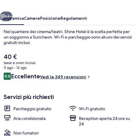
ietro
Avanti
64+
Panoramica
Camere
Posizione
Regolamenti
Nel quartiere dei cinema/teatri, Shine Hotel è la scelta perfetta per
un soggiorno a Suncheon. Wi-Fi e parcheggio sono alcuni dei servizi
gratuiti inclusi.
Il
40 €
prezzo
tasse e oneri inclusi
attuale
11 ago - 12 ago
è
Recensioni
Eccellente
8,8
Vedi le 349 recensioni
40 €
8,8 su 10
Servizio della struttura
Servizi più richiesti
Parcheggio gratuito
Wi-Fi gratuito
Aria condizionata
Reception aperta 24 ore su
24
Non fumatori