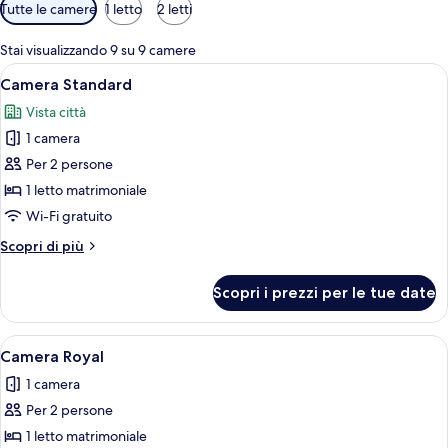
Filtri
Tutte le camere
1 letto
2 letti
disponibili
per
Stai visualizzando 9 su 9 camere
le
Apri
Una camera d'albergo moderna con un'
5
Camera Standard
camere
tutte
Vista città
le
1 camera
foto
per
Per 2 persone
Camera
1 letto matrimoniale
Standard
Wi-Fi gratuito
Altri
Scopri di più
dettagli
per
Scopri i prezzi per le tue date
Camera
Standard
Apri
Una moderna camera d'hotel con un le
3
Camera Royal
tutte
1 camera
le
Per 2 persone
foto
per
1 letto matrimoniale