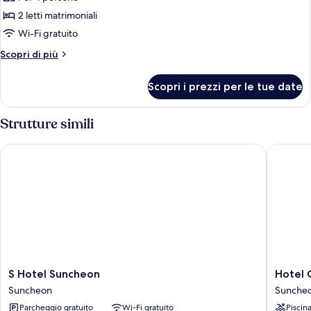
Camera
2 letti matrimoniali
Deluxe
Wi-Fi gratuito
Altri
Scopri di più
dettagli
per
Scopri i prezzi per le tue date
Camera
Deluxe
Strutture simili
S Hotel Suncheon
Hotel Gi
S
Hotel
S Hotel Suncheon
Hotel 
Hotel
Gite
Suncheon
Sunche
Suncheon
Sunche
Parcheggio gratuito
Wi-Fi gratuito
Piscin
Suncheon