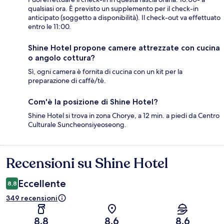
qualsiasi ora. È previsto un supplemento per il check-in
anticipato (soggetto a disponibilità). Il check-out va effettuato
entro le 11:00.
Shine Hotel propone camere attrezzate con cucina
o angolo cottura?
Sì, ogni camera è fornita di cucina con un kit per la
preparazione di caffè/tè.
Com'è la posizione di Shine Hotel?
Shine Hotel si trova in zona Chorye, a 12 min. a piedi da Centro
Culturale Suncheonsiyeoseong.
Recensioni su Shine Hotel
Recensioni
Eccellente
8,8
349 recensioni
8,8
8,6
8,6