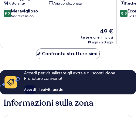
Ristorante
Aria condizionata
Parche
9.0
8.8
Meraviglioso
Ecc
9,0
8,8
su
su
567 recensioni
323 
10,
10,
Meraviglioso,
Eccellen
Il
49 €
567
323
prezzo
tasse e oneri inclusi
recensioni
recensio
attuale
19 ago - 20 ago
è
49 €
Confronta strutture simili
Accedi per visualizzare gli extra e gli sconti idonei.
Prenotare conviene!
Accedi
Iscriviti gratis
Informazioni sulla zona