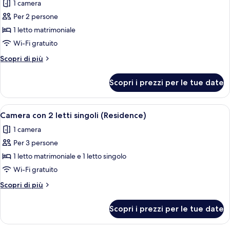
1 camera
foto
per
Per 2 persone
Camera
1 letto matrimoniale
doppia
Wi-Fi gratuito
(Residence
Altri
Scopri di più
Double)
dettagli
per
Scopri i prezzi per le tue date
Camera
doppia
(Residence
Apri
Una moderna camera d'hotel con un le
10
Double)
Camera con 2 letti singoli (Residence)
tutte
1 camera
le
Per 3 persone
foto
per
1 letto matrimoniale e 1 letto singolo
Camera
Wi-Fi gratuito
con
Altri
Scopri di più
2
dettagli
letti
per
Scopri i prezzi per le tue date
Camera
singoli
con
(Residence)