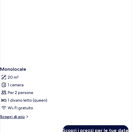
(4
pax)
Monolocale
20 m²
1 camera
Per 2 persone
1 divano letto (queen)
Wi-Fi gratuito
Altri
Scopri di più
dettagli
per
Scopri i prezzi per le tue date