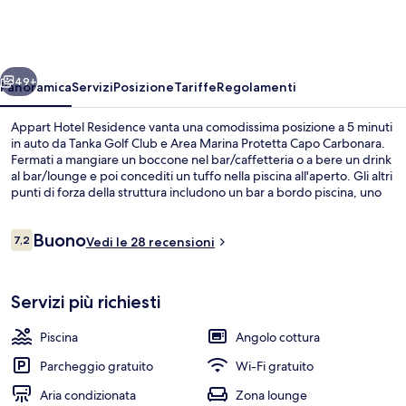
Residence
ietro
Avanti
49+
Panoramica
Servizi
Posizione
Tariffe
Regolamenti
Appart Hotel Residence vanta una comodissima posizione a 5 minuti
in auto da Tanka Golf Club e Area Marina Protetta Capo Carbonara.
Fermati a mangiare un boccone nel bar/caffetteria o a bere un drink
al bar/lounge e poi concediti un tuffo nella piscina all'aperto. Gli altri
punti di forza della struttura includono un bar a bordo piscina, uno
snack bar e una terrazza.
Recensioni
Buono
7,2
Vedi le 28 recensioni
7,2 su 10
Una spiaggia nelle vicinanze, sabbia bi
Servizi più richiesti
Piscina
Angolo cottura
Parcheggio gratuito
Wi-Fi gratuito
Aria condizionata
Zona lounge