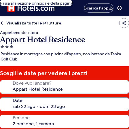
Passa alla sezione principale della pagina
Scarica l’app
Visualizza tutte le strutture
Appartamento intero
Appart Hotel Residence
Struttura
a
Residence in montagna con piscina all'aperto, non lontano da Tanka
3.0
Golf Club
stelle
Scegli le date per vedere i prezzi
Dove vuoi andare?
Date
Persone