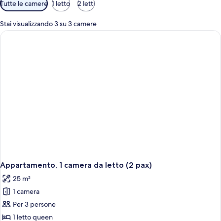
Filtri
Tutte le camere
1 letto
2 letti
disponibili
per
Stai visualizzando 3 su 3 camere
le
camere
Appartamento, 1 camera da letto (2 pax)
25 m²
1 camera
Per 3 persone
1 letto queen