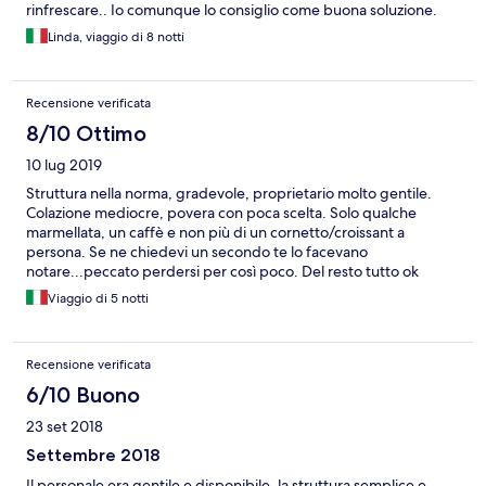
rinfrescare.. Io comunque lo consiglio come buona soluzione.
Linda, viaggio di 8 notti
Recensione verificata
8/10 Ottimo
10 lug 2019
Struttura nella norma, gradevole, proprietario molto gentile.
Colazione mediocre, povera con poca scelta. Solo qualche
marmellata, un caffè e non più di un cornetto/croissant a
persona. Se ne chiedevi un secondo te lo facevano
notare...peccato perdersi per così poco. Del resto tutto ok
.pulizia e quant'altro.
Viaggio di 5 notti
Recensione verificata
6/10 Buono
23 set 2018
Settembre 2018
Il personale era gentile e disponibile, la struttura semplice e