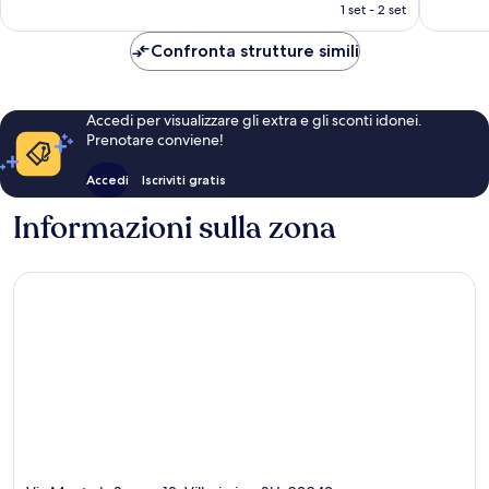
attuale
1 set - 2 set
recensioni
recensio
è
168 €
Confronta strutture simili
Accedi per visualizzare gli extra e gli sconti idonei.
Prenotare conviene!
Accedi
Iscriviti gratis
Informazioni sulla zona