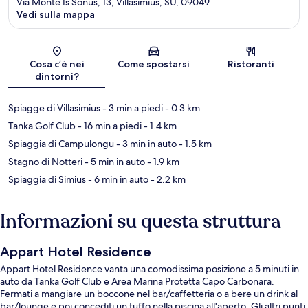
Via Monte Is Sonus, 13, Villasimius, SU, 09049
Vedi sulla mappa
Mappa
Cosa c’è nei
Come spostarsi
Ristoranti
dintorni?
Spiagge di Villasimius
- 3 min a piedi
- 0.3 km
Tanka Golf Club
- 16 min a piedi
- 1.4 km
Spiaggia di Campulongu
- 3 min in auto
- 1.5 km
Stagno di Notteri
- 5 min in auto
- 1.9 km
Spiaggia di Simius
- 6 min in auto
- 2.2 km
Informazioni su questa struttura
Appart Hotel Residence
Appart Hotel Residence vanta una comodissima posizione a 5 minuti in
auto da Tanka Golf Club e Area Marina Protetta Capo Carbonara.
Fermati a mangiare un boccone nel bar/caffetteria o a bere un drink al
bar/lounge e poi concediti un tuffo nella piscina all'aperto. Gli altri punti