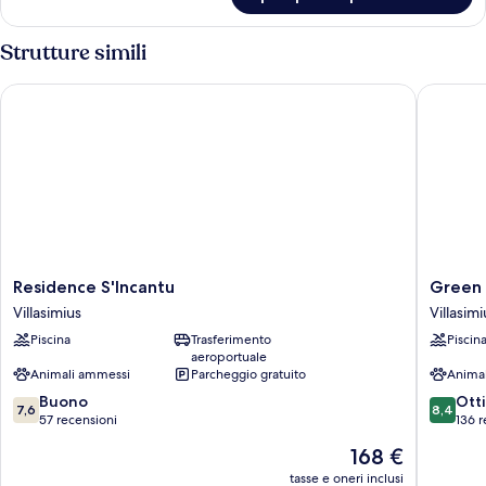
Monolocale
Strutture simili
Residence S'Incantu
Green Vi
Residence
Green
Residence S'Incantu
Green 
S'Incantu
Village
Villasimius
Villasimi
Villasimius
Resort
Piscina
Trasferimento
Piscin
Villasimi
aeroportuale
Animali ammessi
Parcheggio gratuito
Anima
7.6
8.4
Buono
Ott
7,6
8,4
su
su
57 recensioni
136 r
10,
10,
Il
168 €
Buono,
Ottimo,
prezzo
57
136
tasse e oneri inclusi