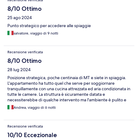
Recensione verificata
8/10 Ottimo
25 ago 2024
Punto strategico per accedere alle spiaggie
salvatore, viaggio di 9 notti
Recensione verificata
8/10 Ottimo
28 lug 2024
Posizione strategica, poche centinaia di MT e siete in spiaggia.
L'appartamento ha tutto quel che serve per soggiornare
tranquillamente con una cucina attrezzata ed aria condizionata in
tutte le camere. La struttura è sicuramente datata e
necessiterebbe di qualche intervento ma l'ambiente è pulito e
quel che c'è funziona. Buona la colazione, non è buffet ma
Andrea, viaggio di 6 notti
chiedete e vi sarà dato. Personale gentile e sempre disponibile
nell' accontentare le richieste.
Recensione verificata
10/10 Eccezionale