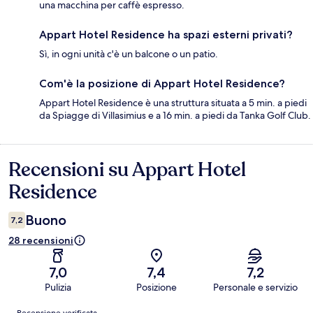
una macchina per caffè espresso.
Appart Hotel Residence ha spazi esterni privati?
Sì, in ogni unità c'è un balcone o un patio.
Com'è la posizione di Appart Hotel Residence?
Appart Hotel Residence è una struttura situata a 5 min. a piedi
da Spiagge di Villasimius e a 16 min. a piedi da Tanka Golf Club.
Recensioni su Appart Hotel
Recensioni
Residence
Buono
7,2
28 recensioni
7,0
7,4
7,2
Pulizia
Posizione
Personale e servizio
Recensioni