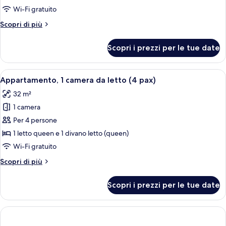
Wi-Fi gratuito
Altri
Scopri di più
dettagli
per
Scopri i prezzi per le tue date
Appartamento,
1
camera
Apri
Macchina per caffè espresso, frigorife
1
da
Appartamento, 1 camera da letto (4 pax)
tutte
letto
32 m²
(2
le
pax)
1 camera
foto
per
Per 4 persone
Appartamento,
1 letto queen e 1 divano letto (queen)
1
Wi-Fi gratuito
camera
Altri
Scopri di più
da
dettagli
letto
per
Scopri i prezzi per le tue date
Appartamento,
(4
1
pax)
camera
da
letto