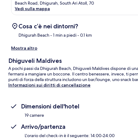
Beach Road, Dhigurah, South Ari Atoll, 70
Vedi sulla mappa
Cosa c’è nei dintorni?
Dhigurah Beach
- 1 min a piedi
- 0.1 km
Mostra altro
Ma
Dhiguveli Maldives
A pochi passi da Dhigurah Beach, Dhiguveli Maldives dispone di una te
fermarsi a mangiare un boccone. Il centro benessere, invece, ti perme
punti di forza della struttura includono un bar/lounge, uno snack bar
Informazioni sui diritti di cancellazione
Dimensioni dell'hotel
19 camere
Arrivo/partenza
L'orario del check-in è il seguente: 14:00-24:00