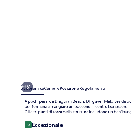
61+
Panoramica
Camere
Posizione
Regolamenti
A pochi passi da Dhigurah Beach, Dhiguveli Maldives dispone
per fermarsi a mangiare un boccone. Il centro benessere, in
Gli altri punti di forza della struttura includono un bar/lou
Recensioni
Eccezionale
10
10 su 10