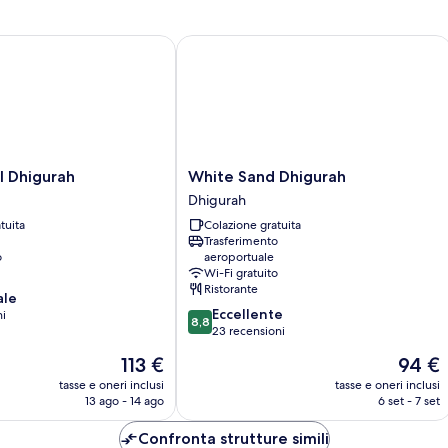
Dhigurah
White Sand Dhigurah
White
l Dhigurah
White Sand Dhigurah
Sand
Dhigurah
Dhigurah
tuita
Colazione gratuita
Dhigurah
Trasferimento
o
aeroportuale
Wi-Fi gratuito
Ristorante
ale
8.8
Eccellente
ni
8,8
su
23 recensioni
10,
Il
Il
113 €
94 €
Eccellente,
prezzo
prezzo
23
tasse e oneri inclusi
tasse e oneri inclusi
attuale
attuale
13 ago - 14 ago
6 set - 7 set
recensioni
è
è
113 €
94 €
Confronta strutture simili