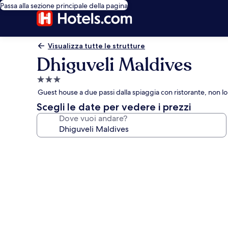
Passa alla sezione principale della pagina
Visualizza tutte le strutture
Dhiguveli Maldives
Struttura
a
Guest house a due passi dalla spiaggia con ristorante, non 
3.0
Scegli le date per vedere i prezzi
stelle
Dove vuoi andare?
Galleria
fotografica
per
Dhiguveli
Maldives