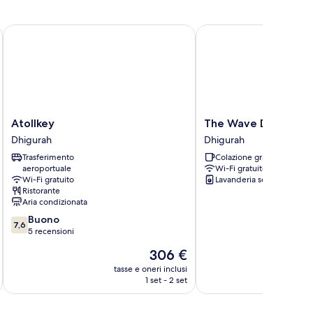
Atollkey
The Wave Dhigurah
Atollkey
The
Atollkey
The Wave Dhigurah
Dhigurah
Wave
Dhigurah
Dhigurah
Dhigurah
Trasferimento
Colazione gratuita
Dhigurah
aeroportuale
Wi-Fi gratuito
Wi-Fi gratuito
Lavanderia self-service
Ristorante
Aria condizionata
7.6
Buono
7,6
su
5 recensioni
10,
Il
306 €
Buono,
prezzo
5
tasse e oneri inclusi
t
attuale
1 set - 2 set
recensioni
è
306 €