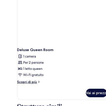
matrimoniale
o
2
letti
singoli,
non
fumatori
Deluxe Queen Room
1 camera
Per 2 persone
1 letto queen
Wi-Fi gratuito
Altri
Scopri di più
dettagli
per
Vai ai prezz
Deluxe
Queen
Room