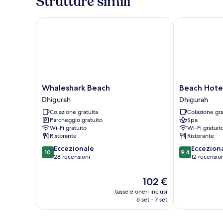
Strutture simili
Whaleshark Beach
Beach Hotel 
Whaleshark
Beach
Whaleshark Beach
Beach Hote
Beach
Hotel
Dhigurah
Dhigurah
Dhigurah
Dhigurah
Colazione gratuita
Colazione gra
Dhigurah
Parcheggio gratuito
Spa
Wi-Fi gratuito
Wi-Fi gratuit
Ristorante
Ristorante
10.0
9.4
Eccezionale
Eccezion
10
9,4
su
su
28 recensioni
12 recensio
10,
10,
Eccezionale,
Eccezionale,
Il
102 €
28
12
prezzo
tasse e oneri inclusi
recensioni
recensioni
attuale
6 set - 7 set
è
102 €