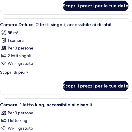
singoli,
per
Scopri i prezzi per le tue date
Camera
balcone,
Deluxe,
vista
2
Apri
Camera d'albergo con due letti, una t
giardino
9
letti
Camera Deluxe, 2 letti singoli, accessibile ai disabili
tutte
singoli,
55 m²
balcone,
le
vista
1 camera
foto
giardino
per
Per 3 persone
Camera
2 letti singoli
Deluxe,
Wi-Fi gratuito
2
Altri
Scopri di più
letti
dettagli
singoli,
per
Scopri i prezzi per le tue date
Camera
accessibile
Deluxe,
ai
2
Apri
Una camera d'hotel con un letto grande,
disabili
8
letti
Camera, 1 letto king, accessibile ai disabili
tutte
singoli,
Per 3 persone
accessibile
le
ai
1 letto king
foto
disabili
per
Wi-Fi gratuito