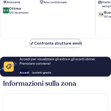
Ristorante
Aria condizionata
Trasfe
aeropo
8.4
Ottimo
8,4
7.8
Buo
su
100 recensioni
7,8
su
151 r
10,
10,
Ottimo,
Buono,
100
151
recensioni
recensio
Confronta strutture simili
Accedi per visualizzare gli extra e gli sconti idonei.
Prenotare conviene!
Accedi
Iscriviti gratis
Informazioni sulla zona