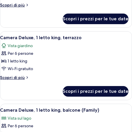
Camera,
Altri
Scopri di più
1
dettagli
per
letto
Scopri i prezzi per le tue date
Camera,
king,
1
accessibile
letto
Apri
Una camera d'hotel con un letto grande,
5
ai
king,
Camera Deluxe, 1 letto king, terrazzo
tutte
accessibile
disabili
Vista giardino
ai
le
disabili
Per 6 persone
foto
per
1 letto king
Camera
Wi-Fi gratuito
Deluxe,
Altri
Scopri di più
1
dettagli
letto
per
Scopri i prezzi per le tue date
Camera
king,
Deluxe,
terrazzo
1
Apri
Camera d'albergo con un letto grande,
6
letto
Camera Deluxe, 1 letto king, balcone (Family)
tutte
king,
Vista sul lago
terrazzo
le
Per 6 persone
foto