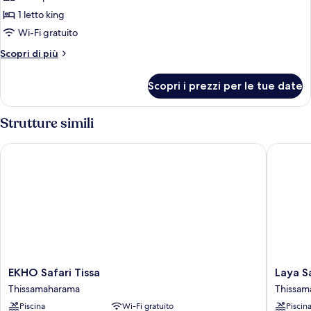
le
1 letto king
foto
per
Wi-Fi gratuito
Deluxe
Altri
Scopri di più
King
dettagli
per
Room
Scopri i prezzi per le tue date
Deluxe
With
King
Terrace
Room
Strutture simili
And
With
Terrace
Garden
EKHO Safari Tissa
Laya Safa
And
View
Garden
View
EKHO
Laya
EKHO Safari Tissa
Laya S
Safari
Safari
Thissamaharama
Thissam
Tissa
Thissam
Piscina
Wi-Fi gratuito
Piscin
Thissamaharama