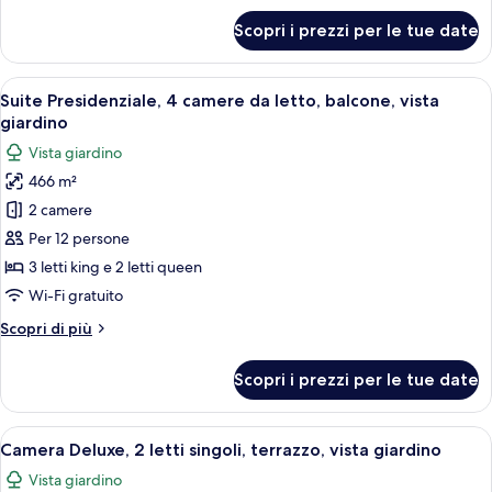
da
per
Scopri i prezzi per le tue date
Suite
letto,
Deluxe,
balcone
1
Apri
Una camera d'hotel con un letto grand
31
camera
Suite Presidenziale, 4 camere da letto, balcone, vista
tutte
da
giardino
letto,
le
Vista giardino
balcone
foto
466 m²
per
2 camere
Suite
Presidenziale,
Per 12 persone
4
3 letti king e 2 letti queen
camere
Wi-Fi gratuito
da
Altri
Scopri di più
letto,
dettagli
balcone,
per
Scopri i prezzi per le tue date
Suite
vista
Presidenziale,
giardino
4
Apri
Camera d'albergo con due letti, una scr
6
camere
Camera Deluxe, 2 letti singoli, terrazzo, vista giardino
tutte
da
Vista giardino
letto,
le