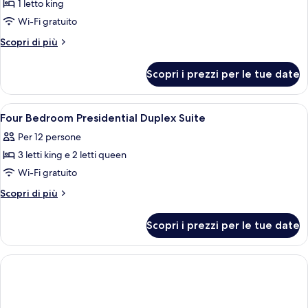
per
1 letto king
Camera
Wi-Fi gratuito
Deluxe,
Altri
Scopri di più
1
dettagli
letto
per
Scopri i prezzi per le tue date
Camera
king,
Deluxe,
balcone
1
Apri
Biancheria da letto di alta qualità, ma
(Family)
5
letto
Four Bedroom Presidential Duplex Suite
tutte
king,
Per 12 persone
balcone
le
(Family)
3 letti king e 2 letti queen
foto
per
Wi-Fi gratuito
Four
Altri
Scopri di più
Bedroom
dettagli
per
Presidential
Scopri i prezzi per le tue date
Four
Duplex
Bedroom
Suite
Presidential
Duplex
Suite