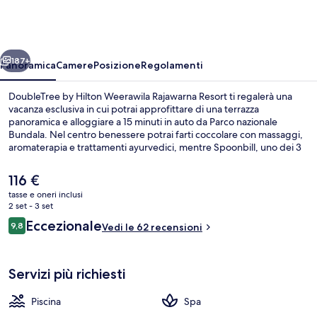
Hilton
Weerawila
Rajawarna
ietro
Avanti
Resort
187+
Panoramica
Camere
Posizione
Regolamenti
DoubleTree by Hilton Weerawila Rajawarna Resort ti regalerà una
vacanza esclusiva in cui potrai approfittare di una terrazza
panoramica e alloggiare a 15 minuti in auto da Parco nazionale
Bundala. Nel centro benessere potrai farti coccolare con massaggi,
aromaterapia e trattamenti ayurvedici, mentre Spoonbill, uno dei 3
ristoranti in loco aperto per la colazione, il pranzo e la cena, ti
permetterà di assaggiare le specialità della cucina locale e
Il
116 €
internazionale. Gli altri punti di forza di questo resort di lusso sono 2
prezzo
tasse e oneri inclusi
bar/lounge, una piscina all'aperto e un bar a bordo piscina. Le
attuale
2 set - 3 set
recensioni degli ospiti lodano il personale gentile della struttura.
Esterni
è
Recensioni
Eccezionale
9,8
Vedi le 62 recensioni
116 €
9,8 su 10
Servizi più richiesti
Piscina
Spa