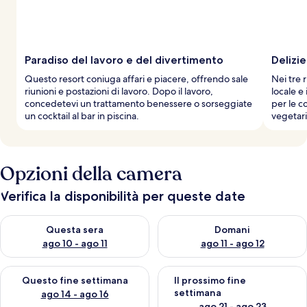
Paradiso del lavoro e del divertimento
Delizie
Questo resort coniuga affari e piacere, offrendo sale
Nei tre 
riunioni e postazioni di lavoro. Dopo il lavoro,
locale e
concedetevi un trattamento benessere o sorseggiate
per le c
un cocktail al bar in piscina.
vegetari
Opzioni della camera
Verifica la disponibilità per queste date
Verifica la disponibilità per questa sera, ago 10 - ago 11
Verifica la disponibilità per d
Questa sera
Domani
ago 10 - ago 11
ago 11 - ago 12
Verifica la disponibilità per questo fine settimana, ago 14 - ag
Verifica la disponibilità per i
Questo fine settimana
Il prossimo fine
settimana
ago 14 - ago 16
ago 21 - ago 23