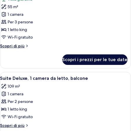
terrazzo,
le
vista
55 m²
foto
giardino
per
1 camera
Camera
Per 3 persone
Deluxe,
1 letto king
1
Wi-Fi gratuito
letto
Altri
Scopri di più
king,
dettagli
balcone,
per
Scopri i prezzi per le tue date
vista
Camera
Deluxe,
giardino
1
Apri
Una camera d'albergo moderna con una
12
letto
Suite Deluxe, 1 camera da letto, balcone
tutte
king,
109 m²
balcone,
le
vista
1 camera
foto
giardino
per
Per 2 persone
Suite
1 letto king
Deluxe,
Wi-Fi gratuito
1
Altri
Scopri di più
camera
dettagli