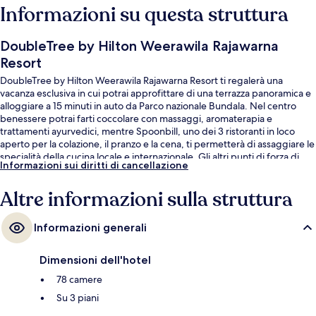
Informazioni su questa struttura
DoubleTree by Hilton Weerawila Rajawarna
Resort
DoubleTree by Hilton Weerawila Rajawarna Resort ti regalerà una
vacanza esclusiva in cui potrai approfittare di una terrazza panoramica e
alloggiare a 15 minuti in auto da Parco nazionale Bundala. Nel centro
benessere potrai farti coccolare con massaggi, aromaterapia e
trattamenti ayurvedici, mentre Spoonbill, uno dei 3 ristoranti in loco
aperto per la colazione, il pranzo e la cena, ti permetterà di assaggiare le
specialità della cucina locale e internazionale. Gli altri punti di forza di
Informazioni sui diritti di cancellazione
questo resort di lusso sono 2 bar/lounge, una piscina all'aperto e un bar
a bordo piscina. Le recensioni degli ospiti lodano il personale gentile
Altre informazioni sulla struttura
della struttura.
Informazioni generali
Dimensioni dell'hotel
78 camere
Su 3 piani