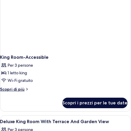
King Room-Accessible
Per 3 persone
1 letto king
Wi-Fi gratuito
Altri
Scopri di più
dettagli
per
Scopri i prezzi per le tue date
King
Room-
Accessible
Apri
Biancheria da letto di alta qualità, ma
3
Deluxe King Room With Terrace And Garden View
tutte
Per 3 persone