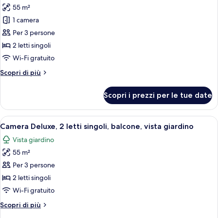
balcone,
55 m²
foto
vista
per
1 camera
giardino
Camera
Per 3 persone
Deluxe,
2 letti singoli
2
Wi-Fi gratuito
letti
Altri
Scopri di più
singoli,
dettagli
terrazzo,
per
Scopri i prezzi per le tue date
vista
Camera
Deluxe,
giardino
2
Apri
Camera d'albergo con due letti, una sc
7
letti
Camera Deluxe, 2 letti singoli, balcone, vista giardino
tutte
singoli,
Vista giardino
terrazzo,
le
vista
55 m²
foto
giardino
per
Per 3 persone
Camera
2 letti singoli
Deluxe,
Wi-Fi gratuito
2
Altri
Scopri di più
letti
dettagli