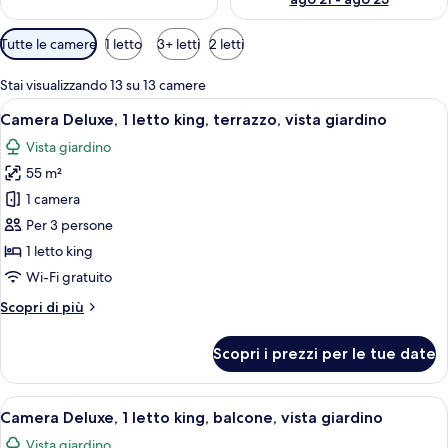
Filtri
Tutte le camere
1 letto
3+ letti
2 letti
disponibili
per
Stai visualizzando 13 su 13 camere
le
Apri
Un balcone con tavolo e sedie in legno,
6
Camera Deluxe, 1 letto king, terrazzo, vista giardino
camere
tutte
Vista giardino
le
55 m²
foto
per
1 camera
Camera
Per 3 persone
Deluxe,
1 letto king
1
Wi-Fi gratuito
letto
Altri
Scopri di più
king,
dettagli
terrazzo,
per
Scopri i prezzi per le tue date
vista
Camera
Deluxe,
giardino
1
Apri
Una camera d'albergo con una scrivania 
11
letto
Camera Deluxe, 1 letto king, balcone, vista giardino
tutte
king,
Vista giardino