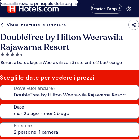
Passa alla sezione principale della pagina
Scarica l’app
Visualizza tutte le strutture
DoubleTree by Hilton Weerawila
Rajawarna Resort
Struttura
a
Resort a bordo lago a Weerawila con 3 ristoranti e 2 bar/lounge
4.5
stelle
Scegli le date per vedere i prezzi
Dove vuoi andare?
Date
Persone