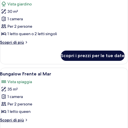
Vista giardino
le
30 m²
foto
per
1 camera
Doppia
Per 2 persone
Tradizionale
1 letto queen o 2 letti singoli
Altri
Scopri di più
dettagli
per
Scopri i prezzi per le tue date
Doppia
Tradizionale
Apri
Una baita di legno con tetto di paglia
6
Bungalow Frente al Mar
tutte
Vista spiaggia
le
35 m²
foto
per
1 camera
Bungalow
Per 2 persone
Frente
1 letto queen
al
Altri
Scopri di più
Mar
dettagli