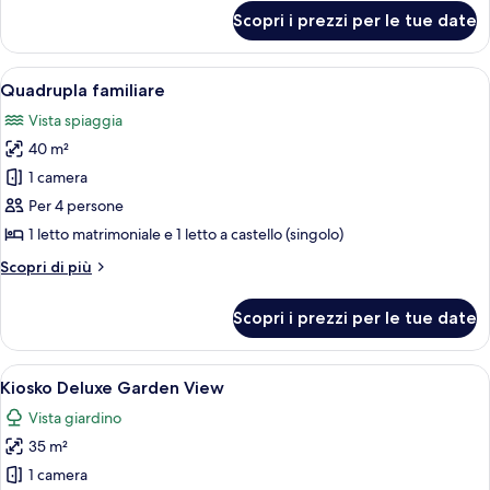
per
Scopri i prezzi per le tue date
Bungalow
Frente
al
Apri
Due poltrone di legno con cuscini su u
7
Mar
Quadrupla familiare
tutte
Vista spiaggia
le
40 m²
foto
per
1 camera
Quadrupla
Per 4 persone
familiare
1 letto matrimoniale e 1 letto a castello (singolo)
Altri
Scopri di più
dettagli
per
Scopri i prezzi per le tue date
Quadrupla
familiare
Apri
Una stanza con tetto di paglia, due let
6
Kiosko Deluxe Garden View
tutte
Vista giardino
le
35 m²
foto
per
1 camera