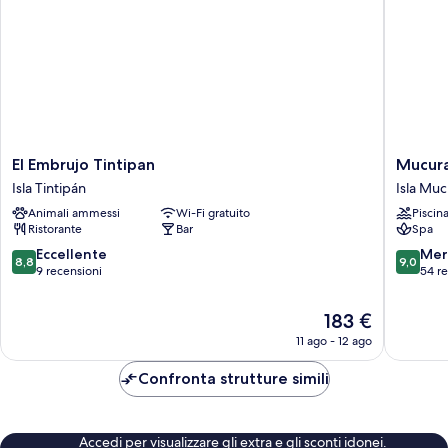
El
Mucura
El Embrujo Tintipan
Mucura
Embrujo
Club
Isla Tintipán
Isla Muc
Tintipan
Hotel
Animali ammessi
Wi-Fi gratuito
Piscin
Isla
Isla
Ristorante
Bar
Spa
Tintipán
Mucura
8.8
9.0
Eccellente
Mer
8,8
9,0
su
su
9 recensioni
54 r
10,
10,
Eccellente,
Meravigl
Il
183 €
9
54
prezzo
11 ago - 12 ago
recensioni
recensio
attuale
è
Confronta strutture simili
183 €
Accedi per visualizzare gli extra e gli sconti idonei.