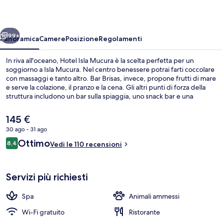
ietro
Avanti
99+
Panoramica
Camere
Posizione
Regolamenti
In riva all'oceano, Hotel Isla Mucura è la scelta perfetta per un
soggiorno a Isla Mucura. Nel centro benessere potrai farti coccolare
con massaggi e tanto altro. Bar Brisas, invece, propone frutti di mare
e serve la colazione, il pranzo e la cena. Gli altri punti di forza della
struttura includono un bar sulla spiaggia, uno snack bar e una
terrazza.
Il
145 €
prezzo
30 ago - 31 ago
attuale
Recensioni
Ottimo
Esterni
8,4
è
Vedi le 110 recensioni
8,4 su 10
145 €
Servizi più richiesti
Spa
Animali ammessi
Wi-Fi gratuito
Ristorante