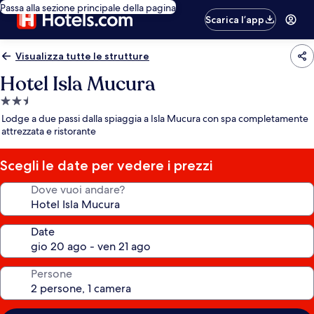
Passa alla sezione principale della pagina
Scarica l’app
Visualizza tutte le strutture
Hotel Isla Mucura
Struttura
a
Lodge a due passi dalla spiaggia a Isla Mucura con spa completamente
2.5
attrezzata e ristorante
stelle
Scegli le date per vedere i prezzi
Dove vuoi andare?
Date
Persone