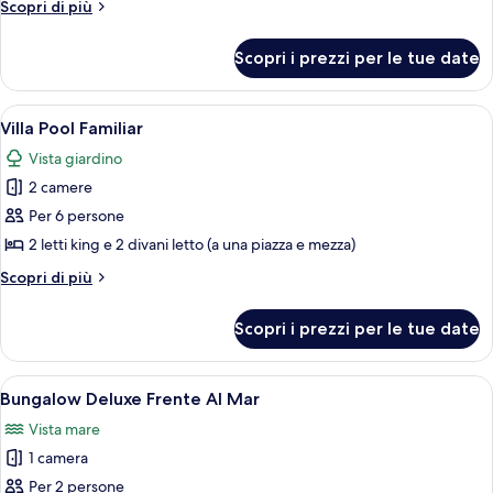
Altri
Scopri di più
Deluxe,
dettagli
Pool
per
Scopri i prezzi per le tue date
Villa
View
Oasis
Deluxe,
Apri
Una stanza con un letto, una testiera i
8
Pool
Villa Pool Familiar
tutte
View
Vista giardino
le
2 camere
foto
per
Per 6 persone
Villa
2 letti king e 2 divani letto (a una piazza e mezza)
Pool
Altri
Scopri di più
Familiar
dettagli
per
Scopri i prezzi per le tue date
Villa
Pool
Familiar
Apri
Una piscina con bordatura in pietra, c
5
Bungalow Deluxe Frente Al Mar
tutte
Vista mare
le
1 camera
foto
per
Per 2 persone