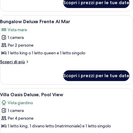
Scopri i prezzi per le tue date
Villa
Pool
Apri
Una capanna con tetto di paglia e pol
7
Bungalow Deluxe Frente Al Mar
tutte
Vista mare
le
1 camera
foto
per
Per 2 persone
Bungalow
1 letto king o 1 letto queen e 1 letto singolo
Deluxe
Altri
Scopri di più
Frente
dettagli
Al
per
Scopri i prezzi per le tue date
Bungalow
Mar
Deluxe
Frente
Apri
Area piscina con lettini di legno e str
7
Al
Villa Oasis Deluxe, Pool View
tutte
Mar
Vista giardino
le
1 camera
foto
per
Per 4 persone
Villa
1 letto king, 1 divano letto (matrimoniale) e 1 letto singolo
Oasis