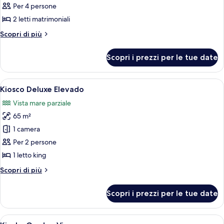
Kiosko
Per 4 persone
Deluxe
2 letti matrimoniali
Garden
Altri
Scopri di più
View
dettagli
per
Scopri i prezzi per le tue date
Kiosko
Deluxe
Garden
Apri
Un resort con costruzioni a tetto di pa
10
View
Kiosco Deluxe Elevado
tutte
Vista mare parziale
le
65 m²
foto
per
1 camera
Kiosco
Per 2 persone
Deluxe
1 letto king
Elevado
Altri
Scopri di più
dettagli
per
Scopri i prezzi per le tue date
Kiosco
Deluxe
Elevado
Apri
Una capanna con tetto di paglia, mobili
6