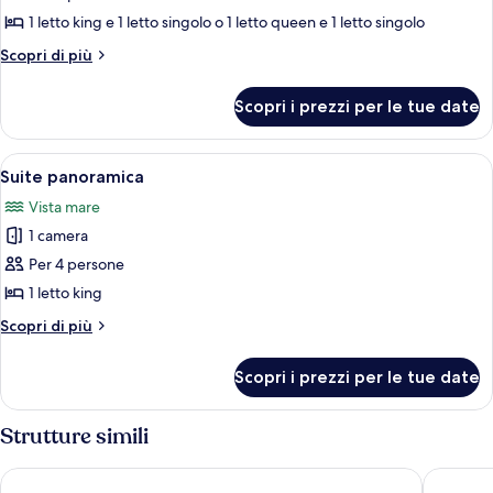
Bungalow
1 letto king e 1 letto singolo o 1 letto queen e 1 letto singolo
Deluxe
Altri
Scopri di più
Frente
dettagli
Al
per
Scopri i prezzi per le tue date
Bungalow
Mar
Deluxe
Frente
Apri
Una struttura in legno con tetto di pag
5
Al
Suite panoramica
tutte
Mar
Vista mare
le
1 camera
foto
per
Per 4 persone
Suite
1 letto king
panoramica
Altri
Scopri di più
dettagli
per
Scopri i prezzi per le tue date
Suite
panoramica
Strutture simili
El Embrujo Tintipan
Mucura C