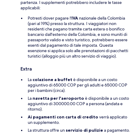
partenza. I supplementi potrebbero includere le tasse
applicabili:
Potresti dover pagare l'
IVA
nazionale della Colombia
(pari al 19%) presso la struttura. I viaggiatori non
residenti che pagano tramite carta estera o bonifico
bancario dall'esterno della Colombia, e sono muniti di
passaporto valido e visto turistico, potrebbero essere
esenti dal pagamento di tale imposta. Questa
esenzione si applica solo alle prenotazioni di pacchetti
turistici (alloggio più un altro servizio di viaggio).
Extra
La
colazione a buffet
è disponibile a un costo
aggiuntivo di 65000 COP per gli adulti e 65000 COP
per i bambini (circa).
La
navetta per l'aeroporto
è disponibile a un costo
aggiuntivo di 300000.00 COP a persona (andata e
ritorno).
Ai pagamenti con carta di credito
verrà applicato
un supplemento.
La struttura offre un
servizio di pulizie
a pagamento.