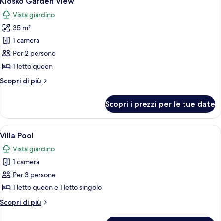
Kiosko Garden View
tutte
Vista giardino
le
35 m²
foto
per
1 camera
Kiosko
Per 2 persone
Garden
1 letto queen
View
Altri
Scopri di più
dettagli
per
Scopri i prezzi per le tue date
Kiosko
Garden
View
Apri
Un giardino con piscina, poltrone da re
7
Villa Pool
tutte
Vista giardino
le
1 camera
foto
per
Per 3 persone
Villa
1 letto queen e 1 letto singolo
Pool
Altri
Scopri di più
dettagli
per