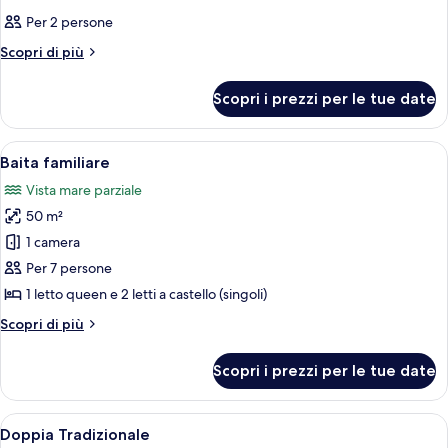
tutte
Per 2 persone
le
foto
Altri
Scopri di più
dettagli
per
per
Camera
Scopri i prezzi per le tue date
Camera
Apri
Una piccola casa di legno rustica con 
6
Baita familiare
tutte
Vista mare parziale
le
50 m²
foto
per
1 camera
Baita
Per 7 persone
familiare
1 letto queen e 2 letti a castello (singoli)
Altri
Scopri di più
dettagli
per
Scopri i prezzi per le tue date
Baita
familiare
Apri
Una stanza con un letto, un lampadario 
7
Doppia Tradizionale
tutte