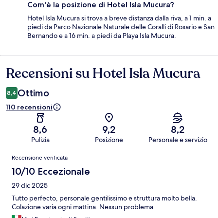
Com'è la posizione di Hotel Isla Mucura?
Hotel Isla Mucura si trova a breve distanza dalla riva, a 1 min. a
piedi da Parco Nazionale Naturale delle Coralli di Rosario e San
Bernando e a 16 min. a piedi da Playa Isla Mucura.
Recensioni su Hotel Isla Mucura
Recensioni
Ottimo
8,4
110 recensioni
8,6
9,2
8,2
Pulizia
Posizione
Personale e servizio
Recensioni
Recensione verificata
10/10 Eccezionale
29 dic 2025
Tutto perfecto, personale gentilissimo e struttura molto bella.
Colazione varia ogni mattina. Nessun problema