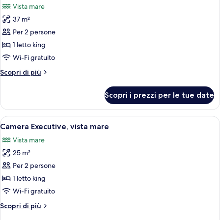
Vista mare
le
37 m²
foto
per
Per 2 persone
Suite
1 letto king
Junior,
Wi-Fi gratuito
vista
Altri
Scopri di più
mare
dettagli
per
Scopri i prezzi per le tue date
Suite
Junior,
vista
Apri
Una camera da letto con un letto grand
5
mare
Camera Executive, vista mare
tutte
Vista mare
le
25 m²
foto
per
Per 2 persone
Camera
1 letto king
Executive,
Wi-Fi gratuito
vista
Altri
Scopri di più
mare
dettagli