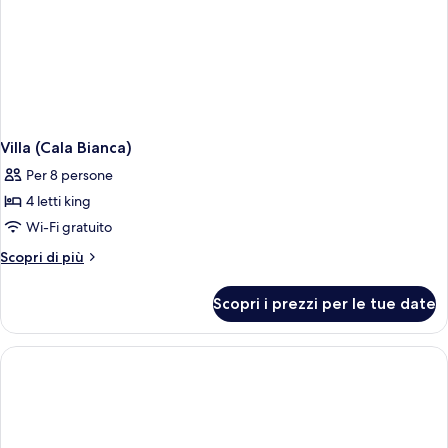
Villa (Cala Bianca)
Per 8 persone
4 letti king
Wi-Fi gratuito
Altri
Scopri di più
dettagli
per
Scopri i prezzi per le tue date
Villa
(Cala
Bianca)