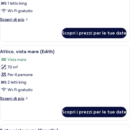
Suite
1 letto king
Signature
Wi-Fi gratuito
(Duplex)
Altri
Scopri di più
dettagli
per
Scopri i prezzi per le tue date
Suite
Signature
(Duplex)
Apri
Camera da letto con soffitto in legno
7
Attico, vista mare (Edith)
tutte
Vista mare
le
70 m²
foto
per
Per 4 persone
Attico,
2 letti king
vista
Wi-Fi gratuito
mare
Altri
Scopri di più
(Edith)
dettagli
per
Scopri i prezzi per le tue date
Attico,
vista
mare
Apri
Una moderna camera d'albergo con una 
5
(Edith)