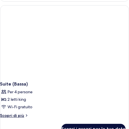
Cap)
Suite (Bassa)
Per 4 persone
2 letti king
Wi-Fi gratuito
Altri
Scopri di più
dettagli
per
Scopri i prezzi per le tue date