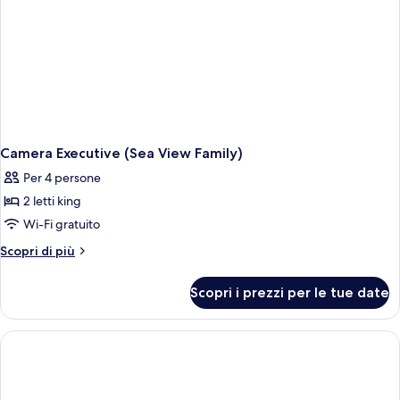
Camera Executive (Sea View Family)
Per 4 persone
2 letti king
Wi-Fi gratuito
Altri
Scopri di più
dettagli
per
Scopri i prezzi per le tue date
Camera
Executive
(Sea
View
Family)