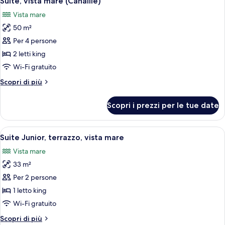
Suite, vista mare (Canaille)
tutte
Vista mare
le
50 m²
foto
per
Per 4 persone
Suite,
2 letti king
vista
Wi-Fi gratuito
mare
Altri
Scopri di più
(Canaille)
dettagli
per
Scopri i prezzi per le tue date
Suite,
vista
mare
Apri
Una camera d'albergo moderna con un l
6
(Canaille)
Suite Junior, terrazzo, vista mare
tutte
Vista mare
le
33 m²
foto
per
Per 2 persone
Suite
1 letto king
Junior,
Wi-Fi gratuito
terrazzo,
Altri
Scopri di più
vista