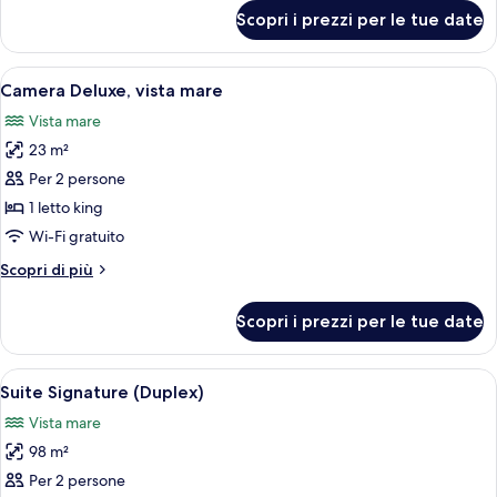
per
Scopri i prezzi per le tue date
Camera
Executive,
vista
Apri
Camera d'albergo con un letto grande,
5
mare
Camera Deluxe, vista mare
tutte
Vista mare
le
23 m²
foto
per
Per 2 persone
Camera
1 letto king
Deluxe,
Wi-Fi gratuito
vista
Altri
Scopri di più
mare
dettagli
per
Scopri i prezzi per le tue date
Camera
Deluxe,
vista
Apri
Una camera da letto con un'ampia fines
7
mare
Suite Signature (Duplex)
tutte
Vista mare
le
98 m²
foto
per
Per 2 persone