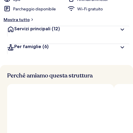
l
Parcheggio disponibile
Wi-Fi gratuito
u
t
Mostra tutto
a
z
Servizi principali
(12)
i
o
n
Per famiglie
(6)
i
p
i
ù
Perché amiamo questa struttura
a
l
t
e
d
e
i
v
i