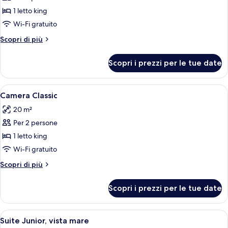
Suite
1 letto king
(Calanques)
Wi-Fi gratuito
Altri
Scopri di più
dettagli
per
Scopri i prezzi per le tue date
Suite
(Calanques)
Apri
Una camera d'albergo con un letto, uno
5
Camera Classic
tutte
20 m²
le
Per 2 persone
foto
per
1 letto king
Camera
Wi-Fi gratuito
Classic
Altri
Scopri di più
dettagli
per
Scopri i prezzi per le tue date
Camera
Classic
Apri
Una camera da letto con un letto, co
5
Suite Junior, vista mare
tutte