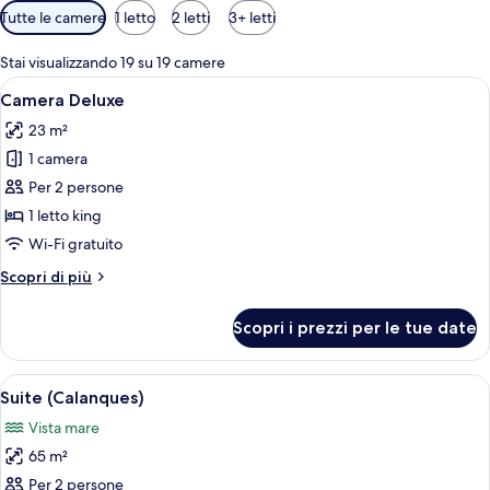
Filtri
Tutte le camere
1 letto
2 letti
3+ letti
disponibili
per
Stai visualizzando 19 su 19 camere
le
Apri
Una camera d'albergo con un letto gra
5
Camera Deluxe
camere
tutte
23 m²
le
1 camera
foto
per
Per 2 persone
Camera
1 letto king
Deluxe
Wi-Fi gratuito
Altri
Scopri di più
dettagli
per
Scopri i prezzi per le tue date
Camera
Deluxe
Apri
Una camera d'albergo con un armadio i
5
Suite (Calanques)
tutte
Vista mare
le
65 m²
foto
per
Per 2 persone