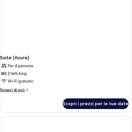
Suite (Azure)
Per 4 persone
2 letti king
Wi-Fi gratuito
Altri
Scopri di più
dettagli
per
Scopri i prezzi per le tue date
Suite
(Azure)