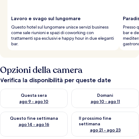
a
g
g
Lavoro e svago sul lungomare
Paradis
i
Questo hotel sul lungomare unisce servizi business
Presso q
a
come sale riunioni e spazi di coworking con
bar e de
t
trattamenti spa esclusivi e happy hour in due eleganti
mediterr
o
bar.
gastron
r
i
Opzioni della camera
Verifica la disponibilità per queste date
Verifica la disponibilità per questa sera, ago 9 - ago 10
Verifica la disponibilità per d
Questa sera
Domani
ago 9 - ago 10
ago 10 - ago 11
Verifica la disponibilità per questo fine settimana, ago 14 - ag
Verifica la disponibilità per i
Questo fine settimana
Il prossimo fine
settimana
ago 14 - ago 16
ago 21 - ago 23