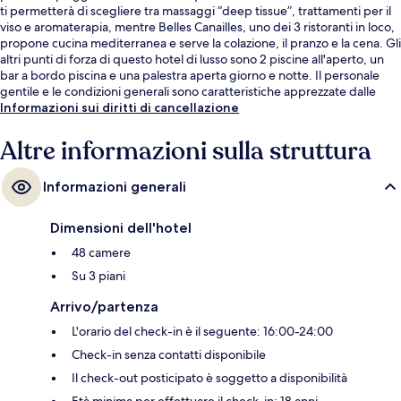
ti permetterà di scegliere tra massaggi “deep tissue”, trattamenti per il
viso e aromaterapia, mentre Belles Canailles, uno dei 3 ristoranti in loco,
propone cucina mediterranea e serve la colazione, il pranzo e la cena. Gli
altri punti di forza di questo hotel di lusso sono 2 piscine all'aperto, un
bar a bordo piscina e una palestra aperta giorno e notte. Il personale
gentile e le condizioni generali sono caratteristiche apprezzate dalle
recensioni degli ospiti.
Informazioni sui diritti di cancellazione
Altre informazioni sulla struttura
Informazioni generali
Dimensioni dell'hotel
48 camere
Su 3 piani
Arrivo/partenza
L'orario del check-in è il seguente: 16:00-24:00
Check-in senza contatti disponibile
Il check-out posticipato è soggetto a disponibilità
Età minima per effettuare il check-in: 18 anni