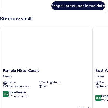
per
Scopri i prezzi per le tue date
Suite
(Alta)
Strutture simili
Pamela Hôtel Cassis
Best Wes
Pamela
Best
Pamela Hôtel Cassis
Best W
Hôtel
Western
Cassis
Cassis
Cassis
Hotel
Piscina
Wi-Fi gratuito
Spa
Cassis
&
Aria condizionata
Bar
Aria c
SPA
Coeur
8.6
Eccellente
8,6
8.6
De
Ecc
su
379 recensioni
8,6
su
Cassis
268 
10,
10,
Cassis
Eccellente,