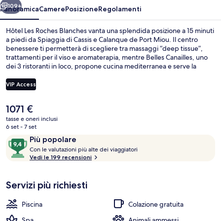
109+
Panoramica
Camere
Posizione
Regolamenti
Hôtel Les Roches Blanches vanta una splendida posizione a 15 minuti
a piedi da Spiaggia di Cassis e Calanque de Port Miou. Il centro
benessere ti permetterà di scegliere tra massaggi “deep tissue”,
trattamenti per il viso e aromaterapia, mentre Belles Canailles, uno
dei 3 ristoranti in loco, propone cucina mediterranea e serve la
colazione, il pranzo e la cena. Gli altri punti di forza di questo hotel di
lusso sono 2 piscine all'aperto, un bar a bordo piscina e una palestra
VIP Access
aperta giorno e notte. Il personale gentile e le condizioni generali
sono caratteristiche apprezzate dalle recensioni degli ospiti.
Il
1071 €
2 piscine all'aperto, ombrelloni da pisci
prezzo
tasse e oneri inclusi
attuale
6 set - 7 set
è
Recensioni
9,4
Più popolare
1071 €
C
su
Con le valutazioni più alte dei viaggiatori
o
Vedi le 199 recensioni
10,
n
Più
popolare
Servizi più richiesti
l
e
Piscina
Colazione gratuita
v
a
Spa
Animali ammessi