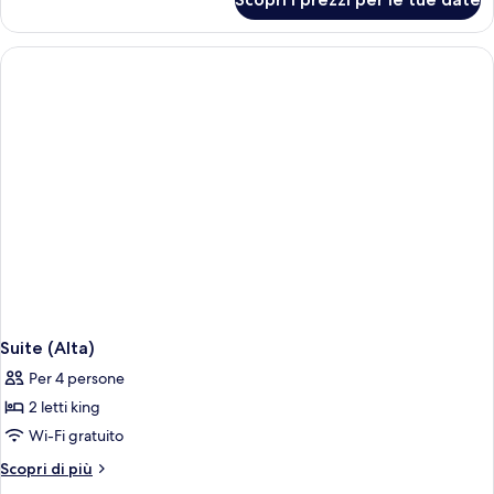
Suite
(Bassa)
Suite (Alta)
Per 4 persone
2 letti king
Wi-Fi gratuito
Altri
Scopri di più
dettagli