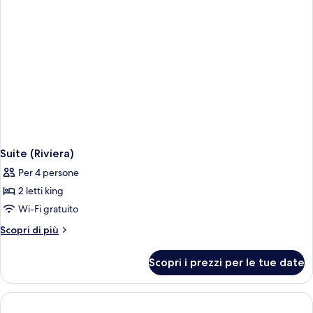
Suite (Riviera)
Per 4 persone
2 letti king
Wi-Fi gratuito
Altri
Scopri di più
dettagli
per
Scopri i prezzi per le tue date
Suite
(Riviera)