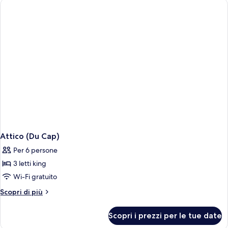
Attico (Du Cap)
Per 6 persone
3 letti king
Wi-Fi gratuito
Altri
Scopri di più
dettagli
per
Scopri i prezzi per le tue date
Attico
(Du