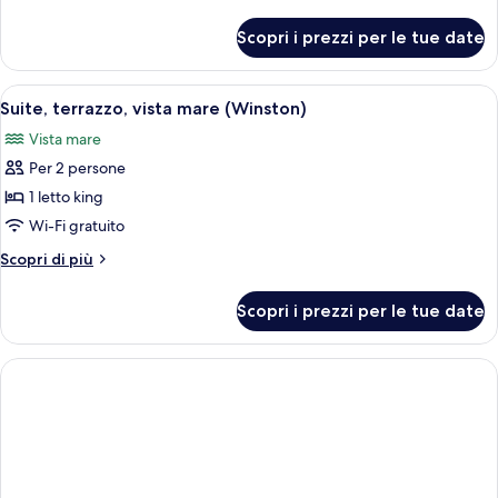
dettagli
mare
per
Scopri i prezzi per le tue date
Suite
Junior,
terrazzo,
Apri
Una camera d'albergo moderna con un
7
vista
Suite, terrazzo, vista mare (Winston)
tutte
mare
Vista mare
le
Per 2 persone
foto
per
1 letto king
Suite,
Wi-Fi gratuito
terrazzo,
Altri
Scopri di più
vista
dettagli
mare
per
Scopri i prezzi per le tue date
Suite,
(Winston)
terrazzo,
vista
mare
(Winston)