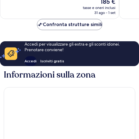
Il
185 €
Eccellen
379
prezzo
268
recensioni
tasse e oneri inclusi
attuale
recensio
31 ago - 1 set
è
185 €
Confronta strutture simili
Accedi per visualizzare gli extra e gli sconti idonei.
Prenotare conviene!
Accedi
Iscriviti gratis
Informazioni sulla zona