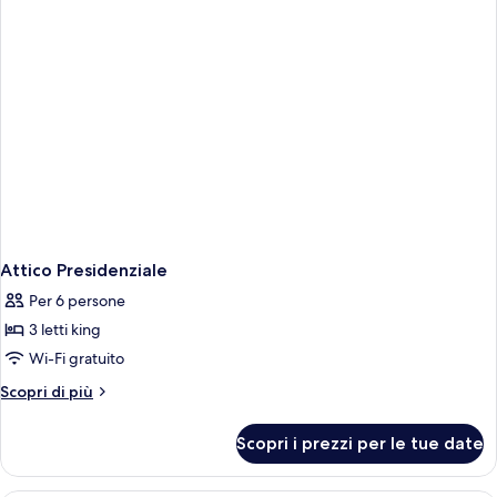
Attico Presidenziale
Per 6 persone
3 letti king
Wi-Fi gratuito
Altri
Scopri di più
dettagli
per
Scopri i prezzi per le tue date
Attico
Presidenziale