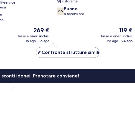
Ristorante
lf-service
Piriac-
essi
7.6
Buono
sur-
7,6
su
8 recensioni
e
Mer
10,
oni
Buono,
Il
Il
269 €
119 €
8
prezzo
prezzo
recensioni
tasse e oneri inclusi
tasse e oneri inclusi
attuale
attuale
15 ago - 16 ago
23 ago - 24 ago
è
è
269 €
119 €
Confronta strutture simili
li sconti idonei. Prenotare conviene!