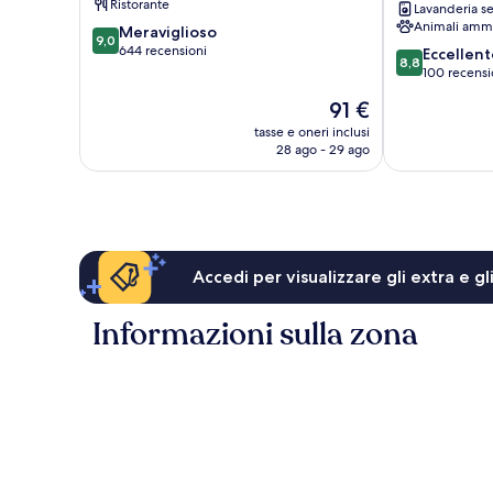
Ristorante
Lavanderia se
de
Animali amm
9.0
Meraviglioso
Cramphore
9,0
su
644 recensioni
8.8
Le
Eccellent
8,8
10,
su
Pouliguen
100 recensi
Meraviglioso,
10,
Il
91 €
644
Eccellente,
prezzo
recensioni
100
tasse e oneri inclusi
attuale
28 ago - 29 ago
recensioni
è
91 €
Accedi per visualizzare gli extra e g
Informazioni sulla zona