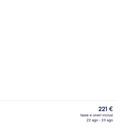
a struttura
Una spiaggia nelle vicinanze
Il
221 €
prezzo
tasse e oneri inclusi
attuale
22 ago - 23 ago
Ristorante
è
221 €