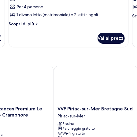
foto
f
per
p
Per 4 persone
Cottage,
C
1 divano letto (matrimoniale) e 2 letti singoli
Al
Sc
1
2
de
Altri
Scopri di più
pe
camera
c
dettagli
Co
da
per
d
2
i
Vai ai prezzi
Cottage,
letto
l
ca
1
(4
(6
da
camera
le
pers)
p
da
(6
letto
pe
(4
ances Premium Le Domaine de Cramphore
VVF Piriac-sur-Mer Bretagne Sud
pers)
VVF
acances Premium Le
VVF Piriac-sur-Mer Bretagne Sud
Piriac-
e Cramphore
Piriac-sur-Mer
sur-
Piscina
Mer
Parcheggio gratuito
Bretagne
Wi-Fi gratuito
ra
Sud