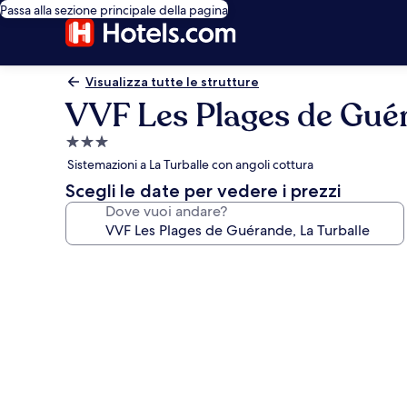
Passa alla sezione principale della pagina
Visualizza tutte le strutture
VVF Les Plages de Guér
Struttura
a
Sistemazioni a La Turballe con angoli cottura
3.0
Scegli le date per vedere i prezzi
stelle
Dove vuoi andare?
Galleria
fotografica
per
VVF
Les
Plages