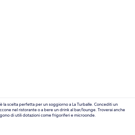
Facciata dell
è la scelta perfetta per un soggiorno a La Turballe. Concediti un
occone nel ristorante o a bere un drink al bar/lounge. Troverai anche
ono di utili dotazioni come frigoriferi e microonde.
Vista aerea