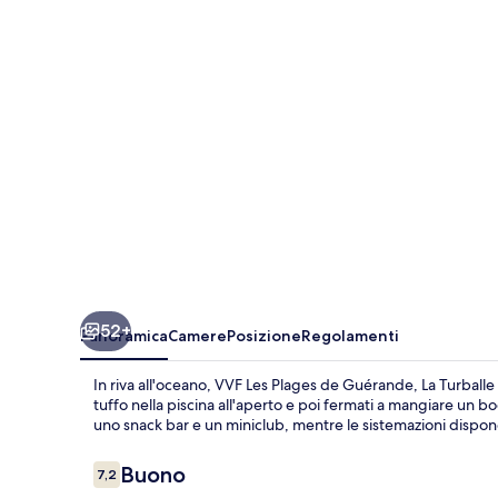
de
Guérande,
La
Turballe
52+
Panoramica
Camere
Posizione
Regolamenti
In riva all'oceano, VVF Les Plages de Guérande, La Turballe 
tuffo nella piscina all'aperto e poi fermati a mangiare un b
uno snack bar e un miniclub, mentre le sistemazioni dispong
Recensioni
Buono
7,2
7,2 su 10