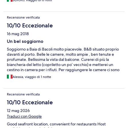
SERGIO, viaggio di 6 notti
Recensione verificata
10/10 Eccezionale
16 mag 2018
Un bel soggiorno
Soggiorno a Baia di Bacoli molto piacevole. B&B situato proprio
davanti al porto. Belle le camere, molto ampie , ben tenute e
profumate. Bellissima la vista dal balcone. Curerei di più la
biancheria del letto (copriletto un po’ vecchio) e metterei un
cestino in camera per i rifiuti. Per raggiungere le camere ci sono
delle scale molto ripide, non adatto per chi ha qualche difficoltà
Alessia, viaggio di 1 notte
a farle.
Recensione verificata
10/10 Eccezionale
12 mag 2026
Traduci con Google
Good seafront location, convenient for restaurants Host