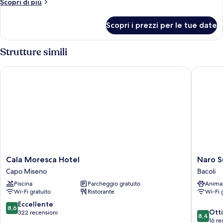
Altri
Scopri di più
dettagli
per
Scopri i prezzi per le tue date
Camera
Deluxe
Strutture simili
Cala Moresca Hotel
Naro Sui
Cala
Naro
Cala Moresca Hotel
Naro S
Moresca
Suites
Capo Miseno
Bacoli
Hotel
and
Piscina
Parcheggio gratuito
Anima
Capo
Rooms
Wi-Fi gratuito
Ristorante
Wi-Fi 
Miseno
Bacoli
8.6
Eccellente
8,6
8.4
Ott
su
322 recensioni
8,4
su
16 re
10,