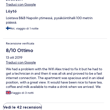
Traduci con Google
Löytö
Loistava B&B Napolin ytimessä, pysäköintihalli 100 metrin
päässä.
Ari, viaggio di 1 notte
Recensione verificata
8/10 Ottimo
13 ott 2019
Traduci con Google
We had a problem with the Wifi Alex tried to fix it but he had to
get a technician in and then it was all ok and proved to be a fast
internet connection. The apartment was spacious and in an ideal
position, with a great view. It would have been nice to have tea,
coffee and milk available to make a drink when we arrived. We
know where to stay when next in Baia.
Viaggio di 3 notti
Vedi le 42 recensioni