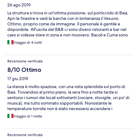
26 ago 2019
La struttura si trova in un'ottima posizione, sul porticciolo di Baia.
Apri le finestre e vedi le barche con in lontananza il Vesuvio.
Ottimo, proprio come da immagine. Il personale è gentile e
disponibile. All'uscita del B&B ci sono diversi ristoranti e bar nel
caso si volesse stare in zona e non muoversi. Bacoli e Cuma sono
ad un passo. Si usufruisce della colazione presso il Bar "Velò" a
Viaggio di 4 notti
50 mt, carino con ottime briosche. Unico problema è il
parcheggio. Di fronte alla struttura è a pagamento (strisce blu)
altrimenti a 50mt c'è un parcheggio convenzionato (5€ la
Recensione verificata
mattina o pomeriggio o la notte). Ma visto gli spazi, in tutte le
zone (Baia, Bacoli, Cuma etc.) è così. Giudizio sicuramente
8/10 Ottimo
positivo
17 giu 2019
La stanza è molto spaziosa, con una vista splendida sul porto di
Baia. Trovandosi al primo piano, la sera fino a notte tarda si
sentono i rumori dei locali sottostanti (vociare, stoviglie, un po' di
musica), ma tutto sommato sopportabili. Nonostante le
temperature torride non è stato necessario accendere i
condizionatori, ma si è stati al fresco semplicemente tenendo gli
Viaggio di 1 notte
infissi aperti. Non ho apprezzato la manutenzione del piccolo
angolo cottura, che potrebbe essere un pregio della struttura
ma che, essendo in condizioni igieniche piuttosto precarie, è
Recensione verificata
stata invece la nota dolente del soggiorno. Sinceramente non mi