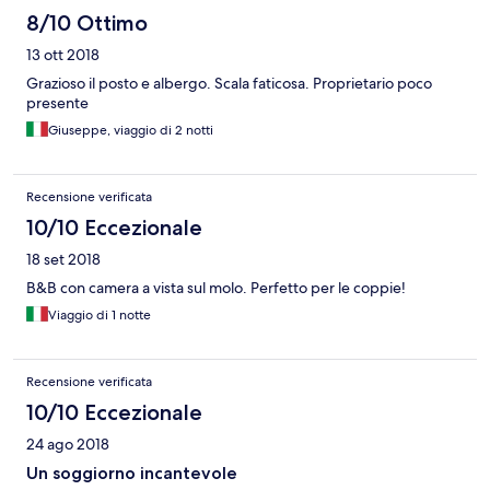
sarei servita di nulla che era messo lì a disposizione degli ospiti,
8/10 Ottimo
frigorifero incluso, nel quale c'era una bottiglia di birra vuota.
13 ott 2018
Grazioso il posto e albergo. Scala faticosa. Proprietario poco
presente
Giuseppe, viaggio di 2 notti
Recensione verificata
10/10 Eccezionale
18 set 2018
B&B con camera a vista sul molo. Perfetto per le coppie!
Viaggio di 1 notte
Recensione verificata
10/10 Eccezionale
24 ago 2018
Un soggiorno incantevole