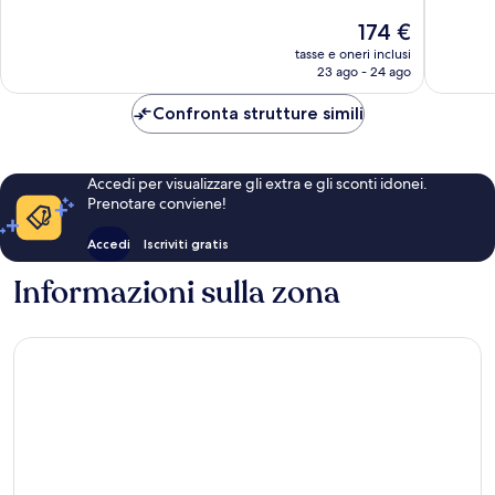
10,
Eccellente,
Il
174 €
Ottimo,
322
prezzo
16
tasse e oneri inclusi
recensioni
attuale
23 ago - 24 ago
recensio
è
174 €
Confronta strutture simili
Accedi per visualizzare gli extra e gli sconti idonei.
Prenotare conviene!
Accedi
Iscriviti gratis
Informazioni sulla zona