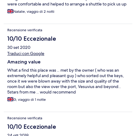
were comfortable and helped to arrange a shuttle to pick us up
at the airport. The driver was friendly and really helpful, when
Natalie, viaggio di 2 notti
we got to the accommodation he took our luggage inside and
helped us check in.
Recensione verificata
10/10 Eccezionale
30 set 2020
Traduci con Google
Amazing value
What a find this place was .. met by the owner ( who was an
extremely helpful and pleasant guy ) who sorted out the keys,
once it we were blown away with the size and quality of the
room but also the view over the port, Vesuvius and beyond..
5stars from me .. would recommend
G, viaggio di 1 notte
Recensione verificata
10/10 Eccezionale
24 ott 2019