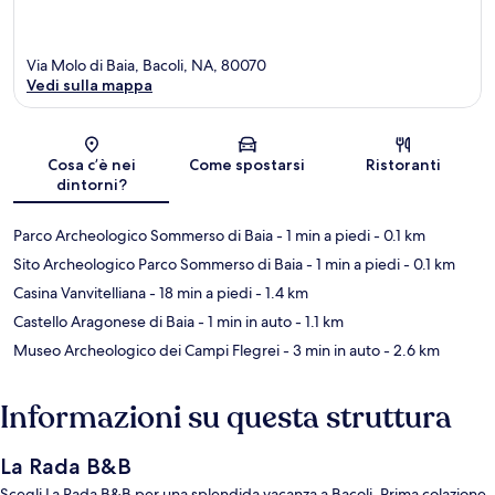
Via Molo di Baia, Bacoli, NA, 80070
Vedi sulla mappa
Mappa
Cosa c’è nei
Come spostarsi
Ristoranti
dintorni?
Parco Archeologico Sommerso di Baia
- 1 min a piedi
- 0.1 km
Sito Archeologico Parco Sommerso di Baia
- 1 min a piedi
- 0.1 km
Casina Vanvitelliana
- 18 min a piedi
- 1.4 km
Castello Aragonese di Baia
- 1 min in auto
- 1.1 km
Museo Archeologico dei Campi Flegrei
- 3 min in auto
- 2.6 km
Informazioni su questa struttura
La Rada B&B
Scegli La Rada B&B per una splendida vacanza a Bacoli. Prima colazione