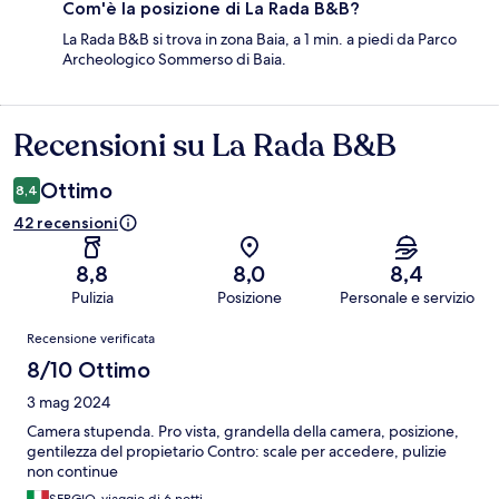
Com'è la posizione di La Rada B&B?
La Rada B&B si trova in zona Baia, a 1 min. a piedi da Parco
Archeologico Sommerso di Baia.
Recensioni su La Rada B&B
Recensioni
Ottimo
8,4
42 recensioni
8,8
8,0
8,4
Pulizia
Posizione
Personale e servizio
Recensioni
Recensione verificata
8/10 Ottimo
3 mag 2024
Camera stupenda. Pro vista, grandella della camera, posizione,
gentilezza del propietario Contro: scale per accedere, pulizie
non continue