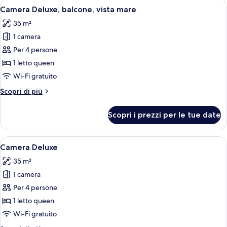
Apri
Una camera da letto con un letto, como
8
Camera Deluxe, balcone, vista mare
tutte
35 m²
le
1 camera
foto
per
Per 4 persone
Camera
1 letto queen
Deluxe,
Wi-Fi gratuito
balcone,
Altri
Scopri di più
vista
dettagli
mare
per
Scopri i prezzi per le tue date
Camera
Deluxe,
balcone,
Apri
Un letto rifatto con cura, con copripiu
7
vista
Camera Deluxe
tutte
mare
35 m²
le
1 camera
foto
per
Per 4 persone
Camera
1 letto queen
Deluxe
Wi-Fi gratuito