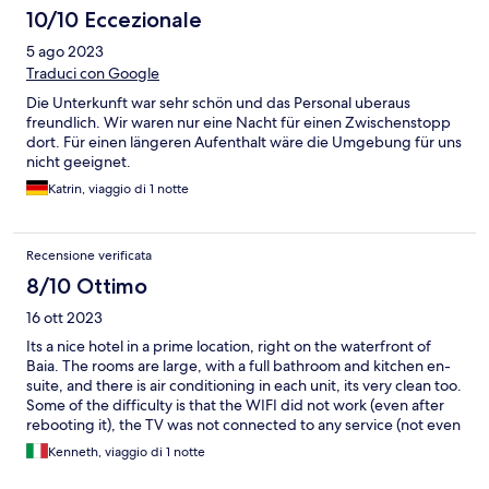
10/10 Eccezionale
5 ago 2023
Traduci con Google
Die Unterkunft war sehr schön und das Personal uberaus
freundlich. Wir waren nur eine Nacht für einen Zwischenstopp
dort. Für einen längeren Aufenthalt wäre die Umgebung für uns
nicht geeignet.
Katrin, viaggio di 1 notte
Recensione verificata
8/10 Ottimo
16 ott 2023
Its a nice hotel in a prime location, right on the waterfront of
Baia. The rooms are large, with a full bathroom and kitchen en-
suite, and there is air conditioning in each unit, its very clean too.
Some of the difficulty is that the WIFI did not work (even after
rebooting it), the TV was not connected to any service (not even
local channels for news), there were a lot of mosquitos, the
Kenneth, viaggio di 1 notte
check-out time is early, and there is no reception staff to accept
bags before check-in time, and they are very slow to respond to