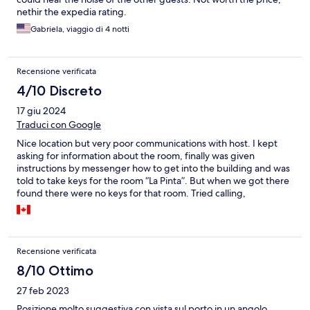
nethir the expedia rating.
Gabriela, viaggio di 4 notti
Recensione verificata
4/10 Discreto
17 giu 2024
Traduci con Google
Nice location but very poor communications with host. I kept
asking for information about the room, finally was given
instructions by messenger how to get into the building and was
told to take keys for the room “La Pinta”. But when we got there
found there were no keys for that room. Tried calling,
messaging with no response. After an hour or so, met another
couple and they said they had been given the keys to “La Pinta”.
After waiting some more, finally took some keys to a different
room, hoping no one else had booked it. Kept trying to call and
Recensione verificata
message host but with no response ever. Definitely the worst
“service” I have had.
8/10 Ottimo
27 feb 2023
Posizione molto suggestiva con vista sul porto in un angolo