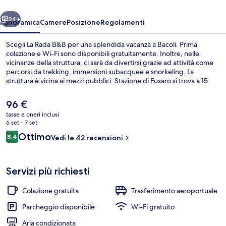
ietro
Avanti
24+
Panoramica
Camere
Posizione
Regolamenti
Scegli La Rada B&B per una splendida vacanza a Bacoli. Prima
colazione e Wi-Fi sono disponibili gratuitamente. Inoltre, nelle
vicinanze della struttura, ci sarà da divertirsi grazie ad attività come
percorsi da trekking, immersioni subacquee e snorkeling. La
struttura è vicina ai mezzi pubblici: Stazione di Fusaro si trova a 15
min di distanza.
Il
96 €
prezzo
tasse e oneri inclusi
attuale
6 set - 7 set
Una spiaggia nelle vicinanze
è
Recensioni
Ottimo
8,4
Vedi le 42 recensioni
96 €
8,4 su 10
Servizi più richiesti
Colazione gratuita
Trasferimento aeroportuale
Parcheggio disponibile
Wi-Fi gratuito
Aria condizionata