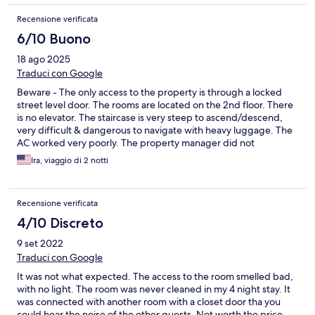
any email requests or meeting times.
Recensione verificata
6/10 Buono
18 ago 2025
Traduci con Google
Beware - The only access to the property is through a locked
street level door. The rooms are located on the 2nd floor. There
is no elevator. The staircase is very steep to ascend/descend,
very difficult & dangerous to navigate with heavy luggage. The
AC worked very poorly. The property manager did not
physically show up at the property during my two night stay.
Ira, viaggio di 2 notti
Recensione verificata
4/10 Discreto
9 set 2022
Traduci con Google
It was not what expected. The access to the room smelled bad,
with no light. The room was never cleaned in my 4 night stay. It
was connected with another room with a closet door tha you
could hear the noise of the other guests. Not worth the price,