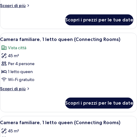
letto
Altri
Scopri di più
queen,
dettagli
accessibile
per
Scopri i prezzi per le tue date
Camera
ai
familiare,
disabili
1
Apri
Camera d'albergo con un letto, una scr
(Connecting
8
letto
Camera familiare, 1 letto queen (Connecting Rooms)
tutte
queen,
Rooms)
Vista città
accessibile
le
ai
45 m²
foto
disabili
per
Per 4 persone
(Connecting
Camera
Rooms)
1 letto queen
familiare,
Wi-Fi gratuito
1
Altri
Scopri di più
letto
dettagli
queen
per
Scopri i prezzi per le tue date
Camera
(Connecting
familiare,
Rooms)
1
Apri
Camera d'albergo con un letto, un div
6
letto
Camera familiare, 1 letto queen (Connecting Rooms)
tutte
queen
45 m²
(Connecting
le