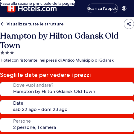
Passa alla sezione principale della pagina
Scarica l’app
Visualizza tutte le strutture
Hampton by Hilton Gdansk Old
Town
Struttura
a
Hotel con ristorante, nei pressi di Antico Municipio di Gdansk
3.0
stelle
Scegli le date per vedere i prezzi
Dove vuoi andare?
Date
Persone