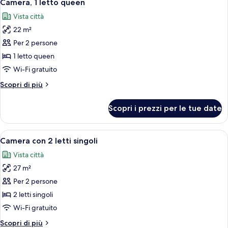
6
letto
Camera, 1 letto queen
tutte
queen
Vista città
le
22 m²
foto
per
Per 2 persone
Camera,
1 letto queen
1
Wi-Fi gratuito
letto
Altri
Scopri di più
queen
dettagli
per
Scopri i prezzi per le tue date
Camera,
1
letto
Apri
Camera d'albergo con due letti, una s
8
queen
Camera con 2 letti singoli
tutte
Vista città
le
27 m²
foto
per
Per 2 persone
Camera
2 letti singoli
con
Wi-Fi gratuito
2
Altri
Scopri di più