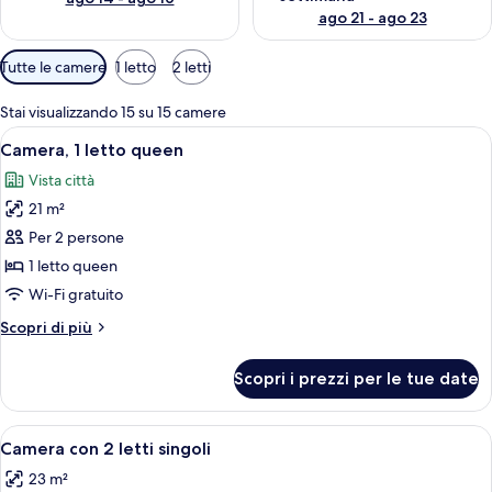
ago 21 - ago 23
Filtri
Tutte le camere
1 letto
2 letti
disponibili
per
Stai visualizzando 15 su 15 camere
le
Apri
Una camera d'albergo con un letto, un
6
Camera, 1 letto queen
camere
tutte
Vista città
le
21 m²
foto
per
Per 2 persone
Camera,
1 letto queen
1
Wi-Fi gratuito
letto
Altri
Scopri di più
queen
dettagli
per
Scopri i prezzi per le tue date
Camera,
1
letto
Apri
Una camera d'albergo con due letti, una
6
queen
Camera con 2 letti singoli
tutte
23 m²
le