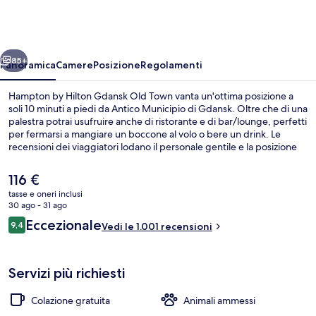
Hilton
Gdansk
Old
ietro
Avanti
Town
85+
Panoramica
Camere
Posizione
Regolamenti
Hampton by Hilton Gdansk Old Town vanta un'ottima posizione a
soli 10 minuti a piedi da Antico Municipio di Gdansk. Oltre che di una
palestra potrai usufruire anche di ristorante e di bar/lounge, perfetti
per fermarsi a mangiare un boccone al volo o bere un drink. Le
recensioni dei viaggiatori lodano il personale gentile e la posizione
invidiabile.
Il
116 €
prezzo
tasse e oneri inclusi
attuale
30 ago - 31 ago
Dettaglio esterni
è
Recensioni
Eccezionale
9,4
Vedi le 1.001 recensioni
116 €
9,4 su 10
Servizi più richiesti
Colazione gratuita
Animali ammessi