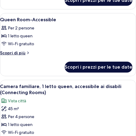
Scopri i prezzi per le tue date
Family
Queen
Room,
Bed
1
Apri
Biancheria da letto di alta qualità, cas
5
Queen
Queen Room-Accessible
tutte
Bed
Per 2 persone
le
1 letto queen
foto
per
Wi-Fi gratuito
Queen
Altri
Scopri di più
Room-
dettagli
per
Accessible
Scopri i prezzi per le tue date
Queen
Room-
Accessible
Apri
Camera d'albergo con un letto, una sc
6
Camera familiare, 1 letto queen, accessibile ai disabili
tutte
(Connecting Rooms)
le
Vista città
foto
45 m²
per
Per 4 persone
Camera
familiare,
1 letto queen
1
Wi-Fi gratuito