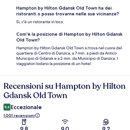
Hampton by Hilton Gdansk Old Town ha dei
ristoranti o posso trovarne nelle sue vicinanze?
Sì, c'è un ristorante in loco.
Com'è la posizione di Hampton by Hilton Gdansk
Old Town?
Hampton by Hilton Gdansk Old Town si trova nel cuore del
quartiere di Centro di Danzica, a 7 min. a piedi da Antico
Municipio di Gdansk e a 2 min. da Municipio di Danzica. I
viaggiatori lodano la posizione di un hotel.
Recensioni su Hampton by Hilton
Recensioni
Gdansk Old Town
Eccezionale
9,4
1.001 recensioni
9,8
9,0
9,2