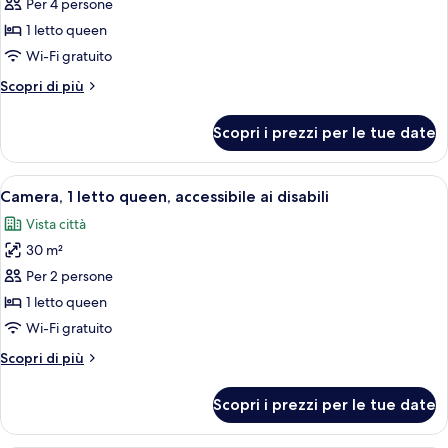
per
Per 4 persone
Camera
1 letto queen
familiare,
Wi-Fi gratuito
1
Altri
Scopri di più
letto
dettagli
queen
per
Scopri i prezzi per le tue date
Camera
familiare,
1
Apri
Camera d'albergo con un letto, una sc
7
letto
Camera, 1 letto queen, accessibile ai disabili
tutte
queen
Vista città
le
30 m²
foto
per
Per 2 persone
Camera,
1 letto queen
1
Wi-Fi gratuito
letto
Altri
Scopri di più
queen,
dettagli
accessibile
per
Scopri i prezzi per le tue date
Camera,
ai
1
disabili
letto