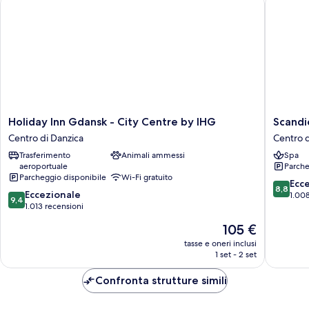
Holiday
Scandic
Holiday Inn Gdansk - City Centre by IHG
Scandi
Inn
Gdansk
Centro di Danzica
Centro d
Gdansk
Centro
Trasferimento
Animali ammessi
Spa
-
di
aeroportuale
Parche
City
Danzica
Parcheggio disponibile
Wi-Fi gratuito
Centre
8.8
Ecc
8,8
9.4
by
Eccezionale
su
1.008
9,4
su
IHG
1.013 recensioni
10,
10,
Centro
Eccellen
Il
105 €
Eccezionale,
di
1.008
prezzo
1.013
Danzica
tasse e oneri inclusi
recensio
attuale
1 set - 2 set
recensioni
è
105 €
Confronta strutture simili