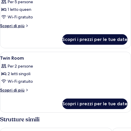
Rooms)
Per 5 persone
foto
per
1 letto queen
Camera
Wi-Fi gratuito
familiare,
Altri
Scopri di più
1
dettagli
letto
per
Scopri i prezzi per le tue date
Camera
queen
familiare,
(Connecting
1
Apri
Una camera d'albergo con due letti, un
Rooms)
7
letto
Twin Room
tutte
queen
Per 2 persone
(Connecting
le
Rooms)
2 letti singoli
foto
per
Wi-Fi gratuito
Twin
Altri
Scopri di più
Room
dettagli
per
Scopri i prezzi per le tue date
Twin
Room
Strutture simili
Holiday Inn Gdansk - City Centre by IHG
Scandic