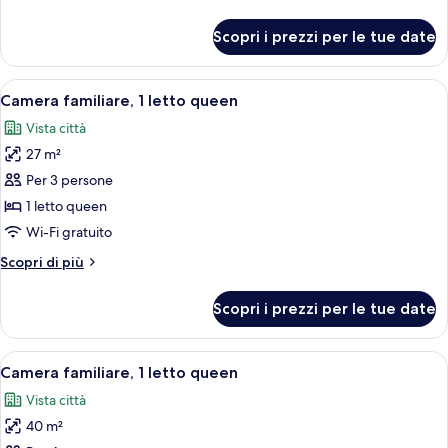
letti
dettagli
singoli
per
Scopri i prezzi per le tue date
Camera
con
2
Apri
Una camera d'albergo con un letto gra
5
letti
Camera familiare, 1 letto queen
tutte
singoli
Vista città
le
27 m²
foto
per
Per 3 persone
Camera
1 letto queen
familiare,
Wi-Fi gratuito
1
Altri
Scopri di più
letto
dettagli
queen
per
Scopri i prezzi per le tue date
Camera
familiare,
1
Apri
Una camera d'albergo con due letti, 
7
letto
Camera familiare, 1 letto queen
tutte
queen
Vista città
le
40 m²
foto