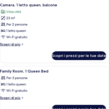
Apri
Una camera d'albergo con un letto, una 
5
queen,
Camera, 1 letto queen, balcone
tutte
accessibile
Vista città
ai
le
disabili
23 m²
foto
per
Per 2 persone
Camera,
1 letto queen
1
Wi-Fi gratuito
letto
Altri
Scopri di più
queen,
dettagli
balcone
per
Scopri i prezzi per le tue date
Camera,
1
letto
Apri
Una camera d'albergo con un letto, un
10
queen,
Family Room, 1 Queen Bed
tutte
balcone
Per 3 persone
le
1 letto queen
foto
per
Wi-Fi gratuito
Family
Altri
Scopri di più
Room,
dettagli
per
1