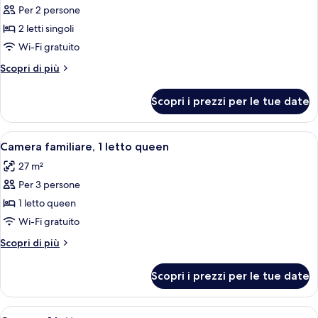
Per 2 persone
foto
per
2 letti singoli
Camera
Wi-Fi gratuito
con
Altri
Scopri di più
2
dettagli
letti
per
Scopri i prezzi per le tue date
Camera
singoli
con
2
Apri
Camera d'albergo con un letto grande,
7
letti
Camera familiare, 1 letto queen
tutte
singoli
27 m²
le
Per 3 persone
foto
per
1 letto queen
Camera
Wi-Fi gratuito
familiare,
Altri
Scopri di più
1
dettagli
letto
per
Scopri i prezzi per le tue date
Camera
queen
familiare,
1
Apri
Una camera d'albergo con un letto, un