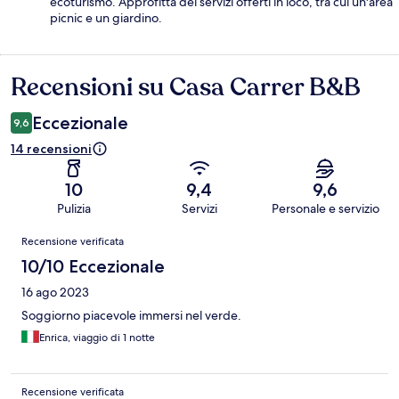
ecoturismo. Approfitta dei servizi offerti in loco, tra cui un'area
picnic e un giardino.
Recensioni su Casa Carrer B&B
Recensioni
Eccezionale
9,6
14 recensioni
10
9,4
9,6
Pulizia
Servizi
Personale e servizio
Recensioni
Recensione verificata
10/10 Eccezionale
16 ago 2023
Soggiorno piacevole immersi nel verde.
Enrica, viaggio di 1 notte
Recensione verificata