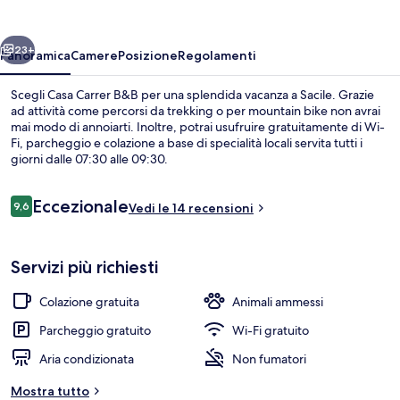
ietro
Avanti
23+
Panoramica
Camere
Posizione
Regolamenti
Scegli Casa Carrer B&B per una splendida vacanza a Sacile. Grazie
ad attività come percorsi da trekking o per mountain bike non avrai
mai modo di annoiarti. Inoltre, potrai usufruire gratuitamente di Wi-
Fi, parcheggio e colazione a base di specialità locali servita tutti i
giorni dalle 07:30 alle 09:30.
Recensioni
Eccezionale
9,6
Vedi le 14 recensioni
9,6 su 10
Giardino
Servizi più richiesti
Colazione gratuita
Animali ammessi
Parcheggio gratuito
Wi-Fi gratuito
Aria condizionata
Non fumatori
Mostra tutto