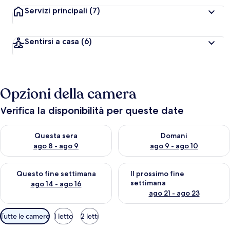
Servizi principali
(7)
Sentirsi a casa
(6)
Opzioni della camera
Verifica la disponibilità per queste date
Verifica la disponibilità per questa sera, ago 8 - ago 9
Verifica la disponibilità per d
Questa sera
Domani
ago 8 - ago 9
ago 9 - ago 10
Verifica la disponibilità per questo fine settimana, ago 14 - ag
Verifica la disponibilità per i
Questo fine settimana
Il prossimo fine
settimana
ago 14 - ago 16
ago 21 - ago 23
Filtri
Tutte le camere
1 letto
2 letti
disponibili