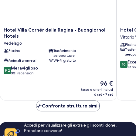
Hotel
Hotel
Hotel Villa Cornér della Regina - Buongiorno!
Hotel 
Villa
Calvi
Hotels
Vittorio
Cornér
Vittorio
Vedelago
Piscin
della
Veneto
Trasfe
Regina
Piscina
Trasferimento
aeropo
aeroportuale
-
Animali ammessi
Wi-Fi gratuito
10.0
Buongiorno!
Ecc
10
su
Hotels
19 re
9.2
Meraviglioso
9,2
10,
Vedelago
su
331 recensioni
Eccezion
10,
Il
96 €
19
Meraviglioso,
prezzo
recensio
331
tasse e oneri inclusi
attuale
6 set - 7 set
recensioni
è
96 €
Confronta strutture simili
Accedi per visualizzare gli extra e gli sconti idonei.
Prenotare conviene!