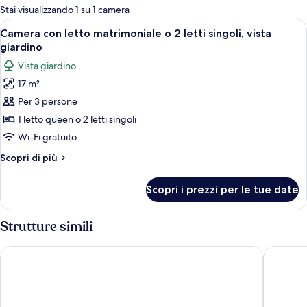
per
Stai visualizzando 1 su 1 camera
le
Apri
Camera con letto matrimoniale o 2 letti
13
Camera con letto matrimoniale o 2 letti singoli, vista
camere
tutte
giardino
le
Vista giardino
foto
17 m²
per
Per 3 persone
Camera
con
1 letto queen o 2 letti singoli
letto
Wi-Fi gratuito
matrimoniale
Altri
Scopri di più
o
dettagli
2
per
Scopri i prezzi per le tue date
Camera
letti
con
singoli,
letto
Strutture simili
vista
matrimoniale
o
giardino
Hotel Villa Cornér della Regina - Buongiorno! Hotels
Hotel Ca
2
letti
singoli,
vista
giardino