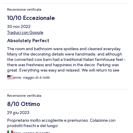
Recensione verificata
10/10 Eccezionale
30 nov 2022
Traduci con Google
Absolutely Perfect
The room and bathroom were spotless and cleaned everyday.
Many of the decorating details were handmade, and although
the converted cow barn had a traditional Italian farmhouse feel -
there was freshness and happiness in the decor. Parking was
great. Everything was easy and relaxed. We will return to see
the abundant wisteria and mulberry tree - and hopefully have a
anne, viaggio di 6 notti
lazy breakfast in the garden. Northern Italy was damp and cold
at the end of November, but the lodging was warm and cozy.
The hosts have a genuine interest in pleasing people, and they
Recensione verificata
even plotted day itineraries for us- and we really enjoyed
Treviso. The location is near the highway but we needed GPS to
8/10 Ottimo
get there (especially in the dark).
29 giu 2023
Proprietario molto accogliente e premuroso. Colazione con
prodotti freschi e del luogo