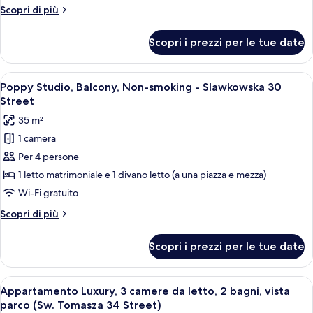
cottura,
Altri
Scopri di più
vista
dettagli
città
per
Scopri i prezzi per le tue date
Monolocale
(Sw.
Classic,
Tomasza
angolo
Apri
Una camera d'albergo con zona pranzo,
22
15
cottura,
Poppy Studio, Balcony, Non-smoking - Slawkowska 30
tutte
vista
Street)
Street
città
le
35 m²
(Sw.
foto
Tomasza
1 camera
per
22
Per 4 persone
Poppy
Street)
Studio,
1 letto matrimoniale e 1 divano letto (a una piazza e mezza)
Balcony,
Wi-Fi gratuito
Non-
Altri
Scopri di più
smoking
dettagli
-
per
Scopri i prezzi per le tue date
Poppy
Slawkowska
Studio,
30
Balcony,
Apri
Un'area pranzo moderna con un tavolo i
Street
50
Non-
Appartamento Luxury, 3 camere da letto, 2 bagni, vista
tutte
smoking
parco (Sw. Tomasza 34 Street)