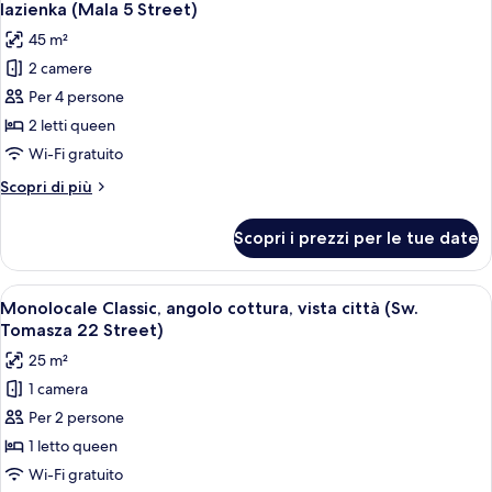
tutte
no
10)
lazienka (Mala 5 Street)
lift
le
45 m²
(ul.
foto
Krupnicza
2 camere
per
10)
Per 4 persone
Eclectic
Apartament,
2 letti queen
2
Wi-Fi gratuito
sypialnie,
Altri
Scopri di più
bez
dettagli
windy,
per
Scopri i prezzi per le tue date
Eclectic
prywatna
Apartament,
lazienka
2
Apri
Una camera d'albergo con un letto, un
(Mala
21
sypialnie,
Monolocale Classic, angolo cottura, vista città (Sw.
tutte
bez
5
Tomasza 22 Street)
windy,
le
Street)
25 m²
prywatna
foto
lazienka
1 camera
per
(Mala
Per 2 persone
Monolocale
5
Street)
Classic,
1 letto queen
angolo
Wi-Fi gratuito