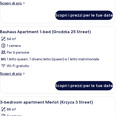
(Siemiradzkiego
Altri
Scopri di più
14
dettagli
Street)
per
Scopri i prezzi per le tue date
Apartament
Contempo
(Siemiradzkiego
Apri
Un soggiorno con divano, tavolino, un
14
14
Bauhaus Apartment 1-bed (Grodzka 25 Street)
tutte
Street)
64 m²
le
1 camera
foto
per
Per 6 persone
Bauhaus
1 letto queen, 1 divano letto (queen) e 1 letto matrimoniale
Apartment
Wi-Fi gratuito
1-
Altri
Scopri di più
bed
dettagli
(Grodzka
per
Scopri i prezzi per le tue date
Bauhaus
25
Apartment
Street)
1-
Apri
Una camera da letto moderna con un le
44
bed
3-bedroom apartment Merlot (Krzyza 3 Street)
tutte
(Grodzka
88 m²
25
le
Street)