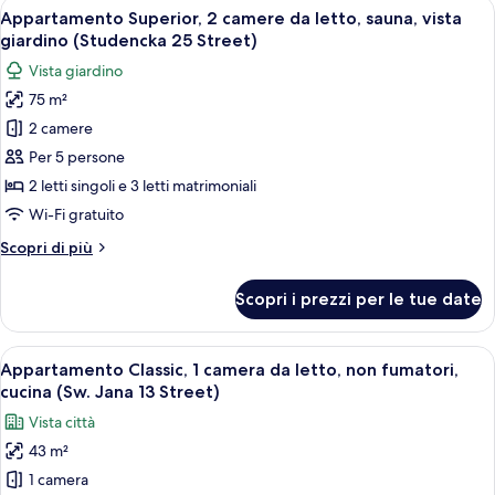
Apri
Un soggiorno moderno con un divano ro
(Sw.
27
camera
Appartamento Superior, 2 camere da letto, sauna, vista
tutte
Tomasza
da
giardino (Studencka 25 Street)
letto,
le
34
Vista giardino
balcone,
foto
Street)
vista
75 m²
per
città
2 camere
Appartamento
(Sw.
Tomasza
Superior,
Per 5 persone
34
2
2 letti singoli e 3 letti matrimoniali
Street)
camere
Wi-Fi gratuito
da
Altri
Scopri di più
letto,
dettagli
sauna,
per
Scopri i prezzi per le tue date
Appartamento
vista
Superior,
giardino
2
Apri
Un soggiorno moderno con un divano gr
(Studencka
22
camere
Appartamento Classic, 1 camera da letto, non fumatori,
tutte
25
da
cucina (Sw. Jana 13 Street)
letto,
le
Street)
Vista città
sauna,
foto
vista
43 m²
per
giardino
1 camera
Appartamento
(Studencka