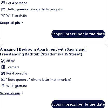
25
Classic,
Per 4 persone
Street)
1
1 letto queen e 1 divano letto (singolo)
camera
Wi-Fi gratuito
da
Altri
Scopri di più
letto,
dettagli
non
per
Scopri i prezzi per le tue date
Appartamento
fumatori,
Classic,
cucina
1
Apri
Un soggiorno moderno con divano, tav
(Sw.
37
camera
Amazing 1 Bedroom Apartment with Sauna and
tutte
Jana
da
Freestanding Bathtub (Stradomska 15 Street)
letto,
le
13
65 m²
non
foto
Street)
fumatori,
1 camera
per
cucina
Per 4 persone
Amazing
(Sw.
Jana
1
1 letto queen e 1 divano letto (matrimoniale)
13
Bedroom
Wi-Fi gratuito
Street)
Apartment
Altri
Scopri di più
with
dettagli
Sauna
per
Scopri i prezzi per le tue date
Amazing
and