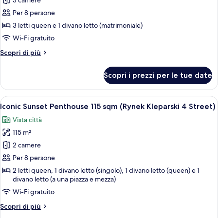
3 camere
foto
per
Per 8 persone
3-
3 letti queen e 1 divano letto (matrimoniale)
bedroom
Wi-Fi gratuito
apartment
Altri
Scopri di più
Merlot
dettagli
(Krzyza
per
Scopri i prezzi per le tue date
3-
3
bedroom
Street)
apartment
Apri
Un balcone con un divano, un tavolino
50
Merlot
Iconic Sunset Penthouse 115 sqm (Rynek Kleparski 4 Street)
tutte
(Krzyza
Vista città
3
le
Street)
115 m²
foto
per
2 camere
Iconic
Per 8 persone
Sunset
2 letti queen, 1 divano letto (singolo), 1 divano letto (queen) e 1
Penthouse
divano letto (a una piazza e mezza)
115
Wi-Fi gratuito
sqm
Altri
Scopri di più
(Rynek
dettagli