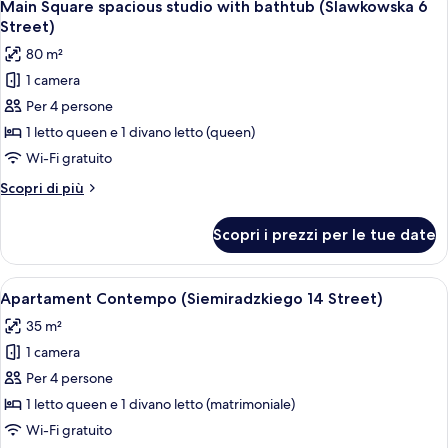
(Szpitalna
1
2
Main Square spacious studio with bathtub (Slawkowska 6
tutte
minutes
20
Street)
to
le
Street)
80 m²
Main
foto
Square
1 camera
per
(Szpitalna
Per 4 persone
Main
20
Street)
Square
1 letto queen e 1 divano letto (queen)
spacious
Wi-Fi gratuito
studio
Altri
Scopri di più
with
dettagli
bathtub
per
Scopri i prezzi per le tue date
Main
(Slawkowska
Square
6
spacious
Apri
Un soggiorno moderno con divano, tavo
Street)
24
studio
Apartament Contempo (Siemiradzkiego 14 Street)
tutte
with
35 m²
bathtub
le
(Slawkowska
1 camera
foto
6
per
Per 4 persone
Street)
Apartament
1 letto queen e 1 divano letto (matrimoniale)
Contempo
Wi-Fi gratuito