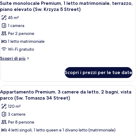
(Sw.
37
camera
Suite monolocale Premium, 1 letto matrimoniale, terrazzo,
tutte
Tomasza
da
piano elevato (Sw. Krzyza 5 Street)
letto,
le
22
45 m²
cucina,
foto
Street)
vista
1 camera
per
città
Per 2 persone
Suite
(Sw.
Tomasza
monolocale
1 letto matrimoniale
22
Premium,
Wi-Fi gratuito
Street)
1
Altri
Scopri di più
letto
dettagli
matrimoniale,
per
Scopri i prezzi per le tue date
Suite
terrazzo,
monolocale
piano
Premium,
Apri
Un soggiorno moderno con un divano,
elevato
29
1
Appartamento Premium, 3 camere da letto, 2 bagni, vista
tutte
letto
(Sw.
parco (Sw. Tomasza 34 Street)
matrimoniale,
le
Krzyza
120 m²
terrazzo,
foto
5
piano
3 camere
per
Street)
elevato
Per 8 persone
Appartamento
(Sw.
Krzyza
Premium,
4 letti singoli, 1 letto queen e 1 divano letto (matrimoniale)
5