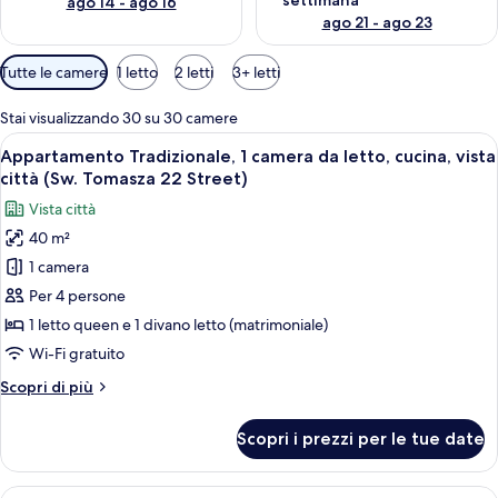
settimana
ago 14 - ago 16
ago 21 - ago 23
Filtri
Tutte le camere
1 letto
2 letti
3+ letti
disponibili
per
Stai visualizzando 30 su 30 camere
le
Apri
Una stanza ben illuminata con angolo r
25
Appartamento Tradizionale, 1 camera da letto, cucina, vista
camere
tutte
città (Sw. Tomasza 22 Street)
le
Vista città
foto
40 m²
per
1 camera
Appartamento
Tradizionale,
Per 4 persone
1
1 letto queen e 1 divano letto (matrimoniale)
camera
Wi-Fi gratuito
da
Altri
Scopri di più
letto,
dettagli
cucina,
per
Scopri i prezzi per le tue date
Appartamento
vista
Tradizionale,
città
1
Apri
Un soggiorno spazioso con divano, tavo