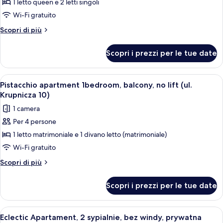
apartment
1 letto queen e 2 letti singoli
2Bedrooms
Wi-Fi gratuito
on
Altri
Scopri di più
the
dettagli
Main
per
Scopri i prezzi per le tue date
Elegant
Square,
apartment
no
2Bedrooms
Apri
Un letto con due cuscini, un comodino 
lift
21
on
Pistacchio apartment 1bedroom, balcony, no lift (ul.
tutte
the
(ul.
Krupnicza 10)
Main
le
Florianska
1 camera
Square,
foto
3)
no
Per 4 persone
per
lift
1 letto matrimoniale e 1 divano letto (matrimoniale)
Pistacchio
(ul.
Florianska
apartment
Wi-Fi gratuito
3)
1bedroom,
Altri
Scopri di più
balcony,
dettagli
per
no
Scopri i prezzi per le tue date
Pistacchio
lift
apartment
(ul.
1bedroom,
Apri
Un soggiorno moderno con un divano g
25
Krupnicza
balcony,
Eclectic Apartament, 2 sypialnie, bez windy, prywatna