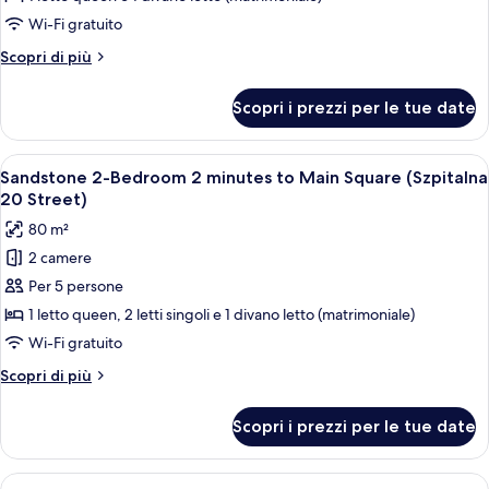
34
with
Wi-Fi gratuito
Street)
mezzanine
Altri
Scopri di più
8
dettagli
minutes
per
Scopri i prezzi per le tue date
Tranquil
(Studencka
Studio
25
with
Apri
Una camera d'albergo moderna con una
Street)
50
mezzanine
Sandstone 2-Bedroom 2 minutes to Main Square (Szpitalna
tutte
8
20 Street)
minutes
le
80 m²
(Studencka
foto
25
2 camere
per
Street)
Per 5 persone
Sandstone
2-
1 letto queen, 2 letti singoli e 1 divano letto (matrimoniale)
Bedroom
Wi-Fi gratuito
2
Altri
Scopri di più
minutes
dettagli
to
per
Scopri i prezzi per le tue date
Sandstone
Main
2-
Square
Bedroom
Apri
Una cucina moderna con mobili in legno