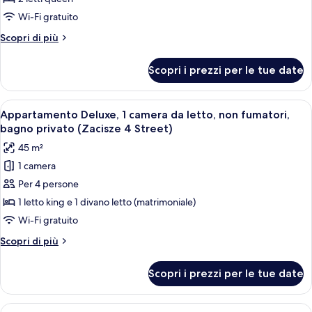
2Bedrooms
Wi-Fi gratuito
2Bathrooms
Altri
Scopri di più
2
dettagli
minutes
per
Scopri i prezzi per le tue date
Quiet
to
apartment
Main
2Bedrooms
Apri
Una camera da letto con un letto gran
Square
15
2Bathrooms
Appartamento Deluxe, 1 camera da letto, non fumatori,
tutte
2
-
bagno privato (Zacisze 4 Street)
minutes
le
ul.
45 m²
to
foto
Szpitalna
Main
1 camera
per
20
Square
Per 4 persone
Appartamento
-
ul.
Deluxe,
1 letto king e 1 divano letto (matrimoniale)
Szpitalna
1
Wi-Fi gratuito
20
camera
Altri
Scopri di più
da
dettagli
letto,
per
Scopri i prezzi per le tue date
Appartamento
non
Deluxe,
fumatori,
1
Apri
Una camera da letto con un letto, uno