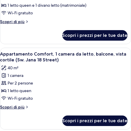
Street)
1
1 letto queen e 1 divano letto (matrimoniale)
Bedroom
Wi-Fi gratuito
Apartment
Altri
Scopri di più
with
dettagli
Sauna
per
Scopri i prezzi per le tue date
Amazing
by
1
the
Bedroom
Apri
Camera d'albergo con un grande specchi
Wawel
15
Apartment
Appartamento Comfort, 1 camera da letto, balcone, vista
tutte
with
Castle
cortile (Sw. Jana 18 Street)
Sauna
le
(Stradomska
40 m²
by
foto
15
the
1 camera
per
Street)
Wawel
Per 2 persone
Appartamento
Castle
(Stradomska
Comfort,
1 letto queen
15
1
Wi-Fi gratuito
Street)
camera
Altri
Scopri di più
da
dettagli
letto,
per
Scopri i prezzi per le tue date
Appartamento
balcone,
Comfort,