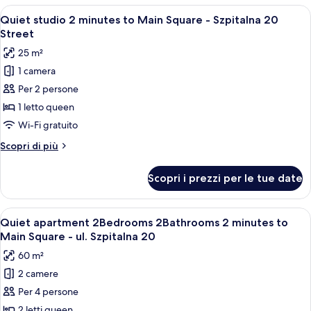
vista
1
Apri
Una camera d'albergo con un letto, un 
cortile
6
camera
Quiet studio 2 minutes to Main Square - Szpitalna 20
tutte
da
(Sw.
Street
letto,
le
Jana
25 m²
balcone,
foto
18
vista
1 camera
per
Street)
cortile
Per 2 persone
Quiet
(Sw.
Jana
studio
1 letto queen
18
2
Wi-Fi gratuito
Street)
minutes
Altri
Scopri di più
to
dettagli
Main
per
Scopri i prezzi per le tue date
Quiet
Square
studio
-
2
Apri
Una camera d'albergo con un letto, un
Szpitalna
25
minutes
Quiet apartment 2Bedrooms 2Bathrooms 2 minutes to
tutte
to
20
Main Square - ul. Szpitalna 20
Main
le
Street
60 m²
Square
foto
-
2 camere
per
Szpitalna
Per 4 persone
Quiet
20
Street
apartment
2 letti queen