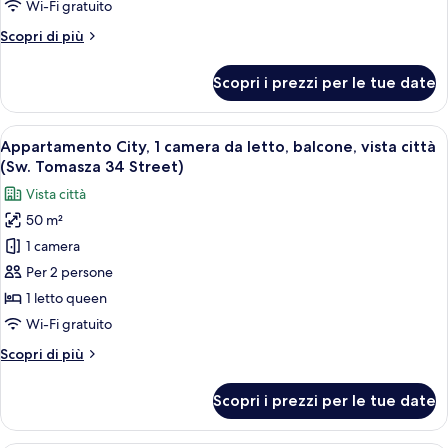
3
Wi-Fi gratuito
Street)
camere
Altri
Scopri di più
da
dettagli
letto,
per
Scopri i prezzi per le tue date
Appartamento
2
Premium,
bagni,
3
Apri
Un letto ben rifatto con testiera grigi
vista
22
camere
Appartamento City, 1 camera da letto, balcone, vista città
tutte
da
parco
(Sw. Tomasza 34 Street)
letto,
le
(Sw.
Vista città
2
foto
Tomasza
bagni,
50 m²
per
34
vista
1 camera
Appartamento
parco
Street)
(Sw.
City,
Per 2 persone
Tomasza
1
1 letto queen
34
camera
Street)
Wi-Fi gratuito
da
Altri
Scopri di più
letto,
dettagli
balcone,
per
Scopri i prezzi per le tue date
Appartamento
vista
City,
città
1