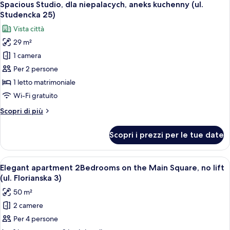
bagno
15
camera
Spacious Studio, dla niepalacych, aneks kuchenny (ul.
tutte
da
privato
Studencka 25)
letto,
le
(Zacisze
Vista città
non
foto
4
fumatori,
29 m²
per
Street)
bagno
1 camera
Spacious
privato
(Zacisze
Studio,
Per 2 persone
4
dla
1 letto matrimoniale
Street)
niepalacych,
Wi-Fi gratuito
aneks
Altri
Scopri di più
kuchenny
dettagli
(ul.
per
Scopri i prezzi per le tue date
Spacious
Studencka
Studio,
25)
dla
Apri
Una camera da letto con un grande mura
18
niepalacych,
Elegant apartment 2Bedrooms on the Main Square, no lift
tutte
aneks
(ul. Florianska 3)
kuchenny
le
50 m²
(ul.
foto
Studencka
2 camere
per
25)
Per 4 persone
Elegant