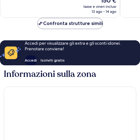
150 €
Eccezionale,
Eccellen
Cracovia
prezzo
472
577
tasse e oneri inclusi
attuale
13 ago - 14 ago
recensioni
recensio
è
150 €
Confronta strutture simili
Accedi per visualizzare gli extra e gli sconti idonei.
Prenotare conviene!
Accedi
Iscriviti gratis
Informazioni sulla zona