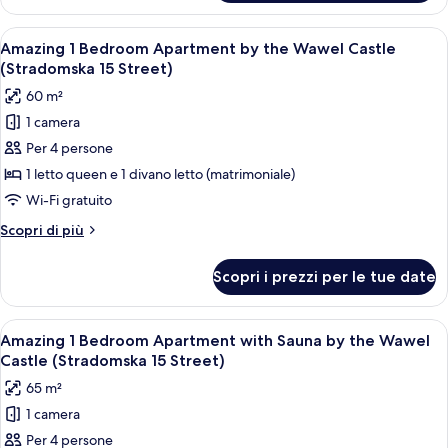
1
Freestanding
Bedroom
Apri
Un soggiorno moderno con un divano c
Bathtub
23
Apartment
Amazing 1 Bedroom Apartment by the Wawel Castle
tutte
with
(Stradomska
(Stradomska 15 Street)
Sauna
le
15
60 m²
and
foto
Street)
Freestanding
1 camera
per
Bathtub
Per 4 persone
Amazing
(Stradomska
15
1
1 letto queen e 1 divano letto (matrimoniale)
Street)
Bedroom
Wi-Fi gratuito
Apartment
Altri
Scopri di più
by
dettagli
the
per
Scopri i prezzi per le tue date
Amazing
Wawel
1
Castle
Bedroom
Apri
Un soggiorno moderno con divano, pogg
(Stradomska
28
Apartment
Amazing 1 Bedroom Apartment with Sauna by the Wawel
tutte
by
15
Castle (Stradomska 15 Street)
the
le
Street)
65 m²
Wawel
foto
Castle
1 camera
per
(Stradomska
Per 4 persone
Amazing
15