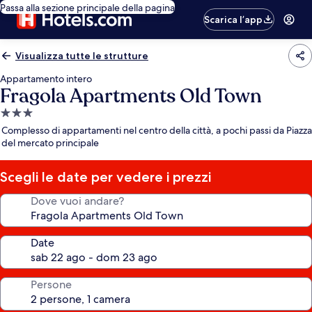
Passa alla sezione principale della pagina
Scarica l’app
Visualizza tutte le strutture
Appartamento intero
Fragola Apartments Old Town
Struttura
a
Complesso di appartamenti nel centro della città, a pochi passi da Piazza
3.0
del mercato principale
stelle
Scegli le date per vedere i prezzi
Dove vuoi andare?
Date
Persone