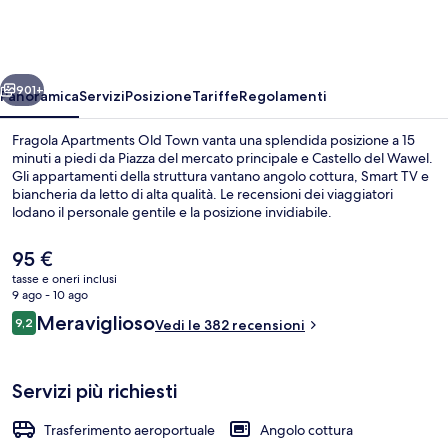
Old
Town
ietro
Avanti
901+
Panoramica
Servizi
Posizione
Tariffe
Regolamenti
Fragola Apartments Old Town vanta una splendida posizione a 15
minuti a piedi da Piazza del mercato principale e Castello del Wawel.
Gli appartamenti della struttura vantano angolo cottura, Smart TV e
biancheria da letto di alta qualità. Le recensioni dei viaggiatori
lodano il personale gentile e la posizione invidiabile.
Il
95 €
prezzo
tasse e oneri inclusi
attuale
9 ago - 10 ago
Iconic Sunset Penthouse 115 sqm (Rynek
è
Recensioni
Meraviglioso
9,2
Vedi le 382 recensioni
95 €
9,2 su 10
Servizi più richiesti
Trasferimento aeroportuale
Angolo cottura