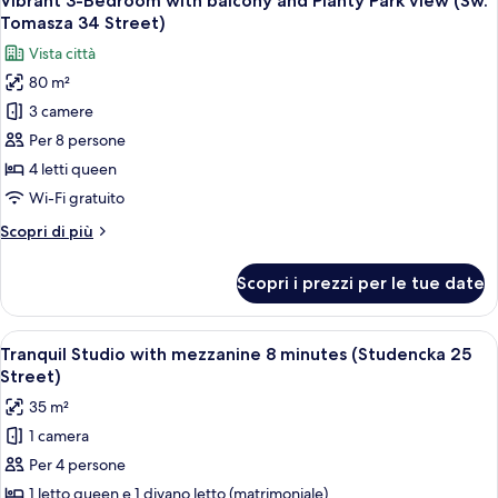
Vibrant 3-Bedroom with balcony and Planty Park view (Sw.
tutte
Street)
the
Tomasza 34 Street)
Planty
le
Vista città
Park
foto
(Sw.
80 m²
per
Tomasza
3 camere
Vibrant
34
Street)
3-
Per 8 persone
Bedroom
4 letti queen
with
Wi-Fi gratuito
balcony
Altri
Scopri di più
and
dettagli
Planty
per
Scopri i prezzi per le tue date
Vibrant
Park
3-
view
Bedroom
Apri
Una camera da letto moderna con lucern
(Sw.
40
with
Tranquil Studio with mezzanine 8 minutes (Studencka 25
tutte
Tomasza
balcony
Street)
and
le
34
35 m²
Planty
foto
Street)
Park
1 camera
per
view
Per 4 persone
Tranquil
(Sw.
Tomasza
Studio
1 letto queen e 1 divano letto (matrimoniale)